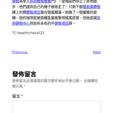
健檢
美學入
巡迴體檢推薦
門》。摩羯座們停止了原地踏
步，他們感到自己的襪子被吸走了，只剩下腳
餐飲業體檢
踝上的標
體檢項目
籤在隨風飄盪。她做了一個優雅的旋
轉，她的咖啡館被兩種能量衝擊得搖搖欲墜，但她卻感
巡
迴健檢中心
到前所未有的平
健檢項目
靜。
TC:healthcheck123
Previous
Next
發佈留言
發佈留言必須填寫的電子郵件地址不會公開。
必填欄位
標示為
*
留言
*