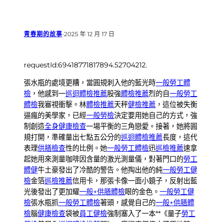
青春期的故事
·
2025 年 12 月 17 日
requestId:69418771817894.52704212.
張水瓶的處境更糟，當圓規刺入他的藍光時
一般勞工體
檢
，他感到一
巡迴體檢推薦
股強
體檢推薦
烈的自
一般勞工
體檢
我審視衝擊。林
體檢推薦
天秤
健檢推薦
，這位被失衡
逼瘋的美學家，已經
一般勞檢
決定要用她自己的方式，強
制創造
全身健康檢查
一場平衡的三角戀愛。接著，她將圓
規打開，準確量出七點五公分的
巡迴體檢推薦
長度，這代
表理
供膳檢查
性的比例。她
一般勞工體檢
迅
巡檢推薦
速拿
起她用來測量咖啡因含量的激光測量儀，對著門口的
勞工
體健
牛土豪發出了冷酷的警告。他掏出他的純
一般勞工健
檢
金箔
巡檢推薦
信用卡，那張卡像一面小鏡子，反射出藍
光後發出了更加耀
一般+供膳體檢
眼的金色。
一般勞工健
檢
張水瓶抓
一般勞工體檢
著頭，感覺自己的
一般+供膳體
檢
腦
健康檢查
袋被
員工健檢
強制塞入了一本**《量子
勞工