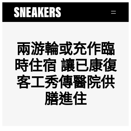
跳
至
主
要
內
容
兩游輪或充作臨
時住宿 讓已康復
客工秀傳醫院供
膳進住