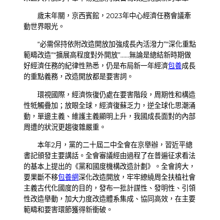
歲末年關，京西賓館，2023年中心經濟任務會議牽
動世界眼光。
“必需保持依附改造開放加強成長內活潑力”“深化重點
範疇改造”“擴展高程度對外開放”……無論是總結新時期做
好經濟任務的紀律性熟悉，仍是布局新一年經濟
包養
成長
的重點義務，改造開放都是要害詞。
環視國際，經濟恢復仍處在要害階段，周期性和構造
性牴觸疊加；放眼全球，經濟復蘇乏力，逆全球化思潮涌
動，單邊主義、維護主義顯明上升，我國成長面對的內部
周遭的狀況更趨復雜嚴重。
本年2月，黨的二十屆二中全會在京舉辦，習近平總
書記頒發主要講話。全會審議經由過程了在普遍征求看法
的基本上提出的《黨和國度機構改造計劃》。全會誇大，
要果斷不移
包養網
深化改造開放，牢牢繚繞周全扶植社會
主義古代化國度的目的，發布一批計謀性、發明性、引領
性改造舉動，加大力度改造體系集成、協同高效，在主要
範疇和要害環節獲得新衝破。