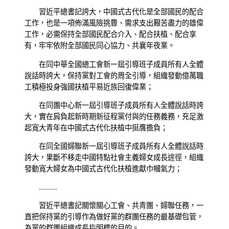
習近平總書記誇大，中國式古代化是全部國民的配合
工作，也是一項佈滿風險挑釁、需求支出艱苦盡力的雄偉
工作，必需保持全部國民配合介入、配合扶植、配合享
有，牢牢依附全部國民同心協力、共襄年夜業。
在同中華全國總工會新一屆引導班子成員所有人全體
說話時誇大，保持黨對工會的周全引導，組織發動億萬職
工積極投身強國扶植平易近族回復偉業；
在同團中心新一屆引導班子成員所有人全體說話時誇
大，實在肩負起新時期新征程黨付與的任務義務，充足激
起寬大青年在中國式古代化扶植中挺膺擔負；
在同全國婦聯新一屆引導班子成員所有人全體說話時
誇大，果斷不移走中國特點社會主義婦女成長途徑，組織
發動寬大婦女為中國式古代化扶植進獻巾幗氣力；
…………
習近平總書記關懷關心工會、共青團、婦聯任務，一
直把保持黨的引導作為做好黨的群團任務的最基礎包管，
為黨的群團組織成長指明標的目的。