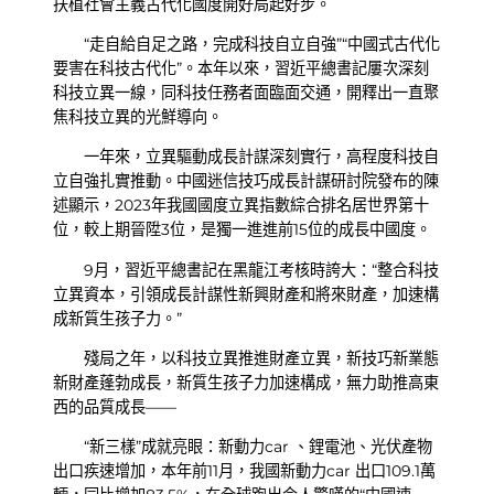
扶植社會主義古代化國度開好局起好步。
“走自給自足之路，完成科技自立自強”“中國式古代化
要害在科技古代化”。本年以來，習近平總書記屢次深刻
科技立異一線，同科技任務者面臨面交通，開釋出一直聚
焦科技立異的光鮮導向。
一年來，立異驅動成長計謀深刻實行，高程度科技自
立自強扎實推動。中國迷信技巧成長計謀研討院發布的陳
述顯示，2023年我國國度立異指數綜合排名居世界第十
位，較上期晉陞3位，是獨一進進前15位的成長中國度。
9月，習近平總書記在黑龍江考核時誇大：“整合科技
立異資本，引領成長計謀性新興財產和將來財產，加速構
成新質生孩子力。”
殘局之年，以科技立異推進財產立異，新技巧新業態
新財產蓬勃成長，新質生孩子力加速構成，無力助推高東
西的品質成長——
“新三樣”成就亮眼：新動力car 、鋰電池、光伏產物
出口疾速增加，本年前11月，我國新動力car 出口109.1萬