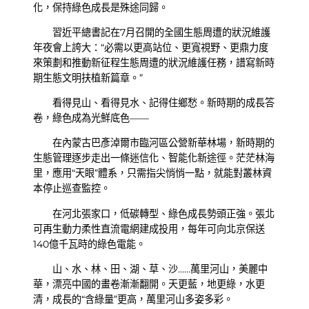
化，保持綠色成長是殊途同歸。
習近平總書記在7月召開的全國生態周遭的狀況維護
年夜會上誇大：“必需以更高站位、更寬視野、更鼎力度
來策劃和推動新征程生態周遭的狀況維護任務，譜寫新時
期生態文明扶植新篇章。”
看得見山、看得見水、記得住鄉愁。新時期的成長答
卷，綠色成為光鮮底色——
在內蒙古巴彥淖爾市臨河區公營新華林場，新時期的
生態管理逐步走出一條迷信化、智能化新途徑。茫茫林海
里，應用“天眼”體系，只需指尖悄悄一點，就能對叢林資
本停止巡查監控。
在河北張家口，低碳轉型、綠色成長勢頭正強。張北
可再生動力柔性直流電網建成投用，每年可向北京保送
140億千瓦時的綠色電能。
山、水、林、田、湖、草、沙……萬里河山，美麗中
華，漂亮中國的畫卷漸漸翻開。天更藍，地更綠，水更
清，成長的“含綠量”更高，萬里河山多姿多彩。