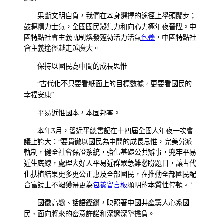
果斷文明自負，我們在本身選擇的途徑上舉頭闊步；
鼓舞精力士氣，全國國民凝集力和向心力極年夜晉陞。中
國特點社會主義軌制煥發蓬勃活力活氣
包養
，中國特點社
會主義途徑越走越廣大。
保持以國民為中間的成長思惟
“古代化不只要看紙面上的目標數據，更要看國民的
幸福安康”
平易近惟國本，本固邦寧。
本年3月，習近平總書記在十四屆全國人年夜一次會
議上誇大：“要貫徹以國民為中間的成長思惟，完美分派
軌制，健全社會保證系統，強化基礎公共辦事，兜牢平易
近生底線，處理大好人平易近群眾急難愁盼題目，讓古代
化扶植結果更多更公正惠及全部國民，在推動全部國民配
合富饒上不竭獲得更為
包養留言板
顯明的本質性停頓。”
國徽高懸、話語鏗鏘，映照著中國共產黨人心系國
民、面向將來的密意許諾和深邃深摯擔負。