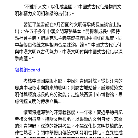
“不雅乎人文，以化成全國。”中國式古代化是物資文
明和精力文明相和諧的古代化。
習近平總書記在6月召開的文明傳承成長座談會上指
出：“在五千多年中漢文明深摯基本上開辟和成長中國特
點社會主義，把馬克思主義基礎道理同中國詳細現實、同
中華優良傳統文明相聯合是殊途同歸。”“中國式古代化付
與中漢文明以古代氣力，中漢文明付與中國式古代化以深
摯底蘊。”
包養網dcard
考核中國國度版本館、中國汗青研討院，從對汗青的
思慮中吸取走向將來的聰明；到訪古城姑蘇，感觸感染文
明付與經濟成長的充分動能；走進陜西漢中市博物館，思
慮傳統文明的傳承立異……
懷著深邃深摯的汗青義務感，一年來，習近平總書記
考核文明遺產、追隨文明根脈，以果斷的文明自發、宏闊
的汗青視野、深遠的計謀考量，不竭深化對文明扶植的紀
律性熟悉，引領中華優良傳統文明發明性轉化、立異性成