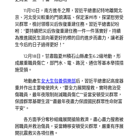
11月10日，南方進冬之際，習近平總書記特地離開北
京、河北受災較重的門頭溝區、保定涿州市，探望慰勞受
災群眾，檢討領導災后恢復重建任務。習近平總書記吩
咐：“要持續把災后恢復重建任務一件一件落實好，持續
為推進國民生涯向著更好的標的目的進步而盡力，讓老蒼
生今后的日子過得更好！”
12月18日，甘肅臨夏州積石山縣產生6.2級地動，形
成嚴重職員傷亡，部門水、電、路況、通信等基本舉措措
施受損。
地動產生
女大生包養俱樂部
后，習近平總書記高度器
重并作出主要唆使誇大，“要全力展開搜救，實時救治受
傷職員，最年夜限制削減職員傷亡”“妥當安頓受災群眾，
保證群眾基礎生涯”“盡最年夜盡力保證國民群眾性命財富
平安”。
各方面爭分奪秒組織展開搶險救濟，盡心盡力搜救被
困職員并救治傷員，妥當轉移安頓受災群眾，嚴重有序展
開抗震救災各項任務。