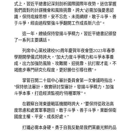
式上，習近平總書記深刻剖析國際國際年夜勢，迷信掌握
我們面對的計謀機會和風險挑釁，誇大“必需加強憂患認
識，保持底線思想，安不忘危、未雨綢繆，敢于斗爭、善
于斗爭，經由過程堅強斗爭翻開工作成長新六合”。
這一年，繚繞保持發揚斗爭精力，習近平總書記頒發
了一系列主要講話。
列席中心黨校建校90周年慶賀年夜會暨2023年春季
學期開學儀式時誇大，“加大力度斗爭精力和斗爭本事養
成，出力加強防風險、攻難關、迎挑釁、抗打壓才能，不
竭進步專門研究化程度，更好勝任引導任務”。
掌管召開二十屆中心審計委員會第一次會議時指出，
“保持依法審計，做實研討型審計，發揚斗爭精力，加強
斗爭本事，打造經濟監視的‘特種軍隊’”。
在觀察台灣東邊戰區機關時誇大，“要保持從政治高
度思慮和處置軍事題目，敢于斗爭、善于斗爭，果斷保衛
國度主權、平安、成長好處。”
打鐵必需本身硬。勇于自我反動是我們黨最光鮮的品