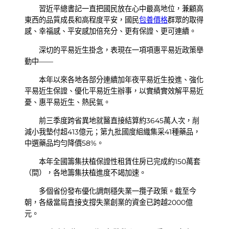
習近平總書記一直把國民放在心中最高地位，兼顧高
東西的品質成長和高程度平安，國民
包養價格
群眾的取得
感、幸福感、平安感加倍充分、更有保證、更可連續。
深切的平易近生掛念，表現在一項項惠平易近政策舉
動中——
本年以來各地各部分連續加年夜平易近生投進、強化
平易近生保證、優化平易近生辦事，以實績實效解平易近
憂、惠平易近生、熱民氣。
前三季度跨省異地就醫直接結算約3645萬人次，削
減小我墊付超413億元；第九批國度組織集采41種藥品，
中選藥品均勻降價58%。
本年全國籌集扶植保證性租賃住房已完成約150萬套
（間），各地籌集扶植進度不竭加速。
多個省份發布優化調劑穩失業一攬子政策。截至今
朝，各級當局直接支撐失業創業的資金已跨越2000億
元。