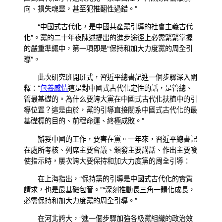
向、損失魂靈，甚至犯推翻性過錯。”
“中國式古代化，是中國共產黨引導的社會主義古代
化”。黨的二十年夜陳述提出的進步途徑上必需緊緊掌握
的嚴重準繩中，第一項即是“保持和加大力度黨的周全引
導”。
此次研究班開班式，習近平總書記進一個步驟深入闡
釋：“
包養感情
這是對中國式古代化定性的話，是管總、
管最基礎的。為什么要誇大黨在中國式古代化扶植中的引
導位置？這是由於，黨的引導直接關系中國式古代化的最
基礎標的目的、前程命運、終極成敗。”
辦妥中國的工作，要害在黨。一年來，習近平總書記
在處所考核、列席主要會議、頒發主要講話、作出主要唆
使指示時，屢次誇大要保持和加大力度黨的周全引導：
在上海指出，“保持黨的引導是中國式古代化的實質
請求，也是最基礎包管。”“深刻推動長三角一體化成長，
必需保持和加大力度黨的周全引導。”
在河北誇大，“進一個步驟加強各級黨組織的政治效