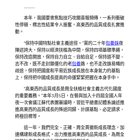
…………
本年，我國要害焦點技巧攻關喜報頻傳，一系列衝破
性停頓、標志性結果令人振奮，高東西的品質成長扎實推
動。
“保持中國特點社會主義途徑。”黨的二十年
包養妹
夜
陳述誇大，保持以經濟扶植為中間，保持四項基礎準繩，
保持改造開放，保持自力自立、自給自足，保持道不變、
志不改，既不走封鎖僵化的老
包養
路，也不走改旗易幟的
歧途，保持把國度和平易近族成長放在本身氣力的基點
上，保持把中國成長提高的命運緊緊把握在本身手中。
“高東西的品質成長是周全扶植社會主義古代化國度
的重要義務。”本年3月5日，在餐與加入十四屆全國人年
夜一次會議江蘇代表團審議時，習近平總書記體系論述推
進高東西的品質成長的殊途同歸、計謀基點、必定請求、
終極目標等。
這一年，我們完全、正確、周全貫徹新成長理念，加
速構建新成長格式，出力推進高東西的品質成長，為周全