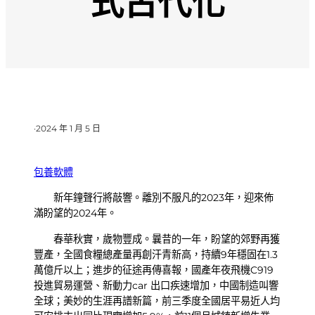
式古代化
·
2024 年 1 月 5 日
包養軟體
新年鐘聲行將敲響。離別不服凡的2023年，迎來佈
滿盼望的2024年。
春華秋實，歲物豐成。曩昔的一年，盼望的郊野再獲
豐產，全國食糧總產量再創汗青新高，持續9年穩固在1.3
萬億斤以上；進步的征途再傳喜報，國產年夜飛機C919
投進貿易運營、新動力car 出口疾速增加，中國制造叫響
全球；美妙的生涯再譜新篇，前三季度全國居平易近人均