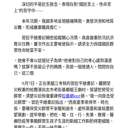
深切的平易近生掛念，表現在對“國民至上、性命至
上”的苦守中——
本年汛期，我國多地呈現極端降雨，激發洪澇和地質
災難，形成嚴重職員傷亡。
習近平總書記親密追蹤關心汛情，高度器重防汛抗洪
救災任務，屢次作出主要唆使指示，請求全力保證國民群
眾性命財富平安。
，她會不會以這個兒子為榮?他會對自己的孝心感到滿意
嗎？就算不是裴公子的媽媽，而是一個普通人，問問你自
己，這三個
9月7日，正在黑龍江考核的習近平總書記，離開受
災較重的哈爾濱尚志市老街基鄉龍王廟村，探望慰勞受災
群眾，清楚災后恢復重建停
包養網ppt
頓。“我一向掛念受
災群眾”，習近平總書記指出，“西南夏季來得早、時光
長，要確保受災群眾平安暖和過冬，處所黨委和當局要抓
緊策劃，提早舉動，把吃、喝、住、行、失業、教導、醫
療防疫等事關群眾生孩子生涯的鉅細工作斟酌得更細致、
更周全一些，不留一絲忽略。”