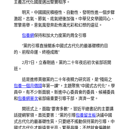
主義古代化國度邁出堅實程序。
明天，中國國民積極性、自動性、發明性進一個步驟
激起，志氣、節氣、底氣絕後加強。中華兒女舉國同心、
眾擎易舉，意氣風發奔赴佈滿光彩和幻想的遠征。
包養網
保持和加大力度黨的周全引導
“黨的引導直接關系中國式古代化的最基礎標的目
的、前程命運、終極成敗”
2月7日，立春剛過，黨的二十年夜后初次省部班開
班。
這是進修貫徹黨的二十年夜精力研究班，是“殘局之
包養一個月價錢
年第一課”，主題聚焦“中國式古代化”。學
員中，有不少新面貌。新進中心委員會的委員、候補委員
和
包養網單次
省部級重要引導干部，濟濟一堂。
開班式上，面臨“要害多數”，習近平總書記的主要講
話提綱挈領，直抵要害：“黨的引導
包養留言板
決議中國
式古代化的最基礎性質，只要絕不搖動保持黨的引導，中
國式古代化才幹遠景光亮、繁華昌隆；不然就會偏離航