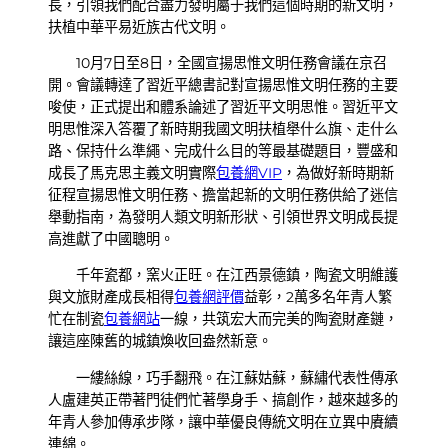
長，引領我們配合盡力發明屬于我們這個時期的新文明，
扶植中華平易近族古代文明。
10月7日至8日，全國宣揚思惟文明任務會議在京召
開。會議轉達了習近平總書記對宣揚思惟文明任務的主要
唆使，正式提出和體系論述了習近平文明思惟。習近平文
明思惟深入答覆了新時期我國文明扶植舉什么旗、走什么
路、保持什么準繩、完成什么目的等最基礎題目，豐盛和
成長了馬克思主義文明實際
包養網VIP
，為做好新時期新
征程宣揚思惟文明任務、擔當起新的文明任務供給了迷信
舉動指南，為發明人類文明新形狀、引領世界文明成長提
高進獻了中國聰明。
千年瓷都，窯火正旺。在江西景德鎮，陶瓷文明維護
與文旅財產成長相得
包養網評價
益彰，2萬多名年青人繁
忙在制瓷
包養網站
一線，共筑宏大而完美的陶瓷財產鏈，
讓這座陳舊的城鎮煥收回盎然新意。
一縷絲線，巧手翻飛。在江蘇姑蘇，蘇繡代表性傳承
人盧建英正帶著門徒們忙著學身手、搞創作，越來越多的
年青人參加傳承步隊，讓中華優良傳統文明在立異中賡續
連綿。