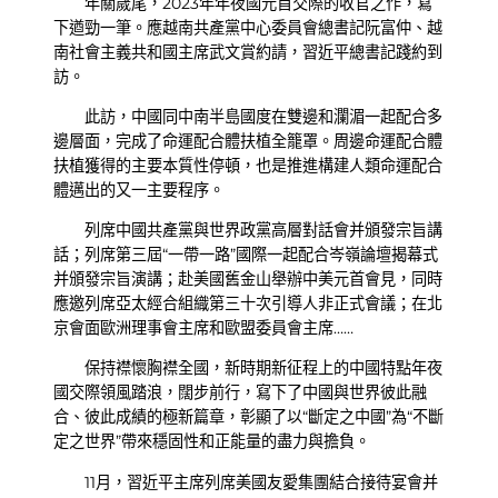
年關歲尾，2023年年夜國元首交際的收官之作，寫
下遒勁一筆。應越南共產黨中心委員會總書記阮富仲、越
南社會主義共和國主席武文賞約請，習近平總書記踐約到
訪。
此訪，中國同中南半島國度在雙邊和瀾湄一起配合多
邊層面，完成了命運配合體扶植全籠罩。周邊命運配合體
扶植獲得的主要本質性停頓，也是推進構建人類命運配合
體邁出的又一主要程序。
列席中國共產黨與世界政黨高層對話會并頒發宗旨講
話；列席第三屆“一帶一路”國際一起配合岑嶺論壇揭幕式
并頒發宗旨演講；赴美國舊金山舉辦中美元首會見，同時
應邀列席亞太經合組織第三十次引導人非正式會議；在北
京會面歐洲理事會主席和歐盟委員會主席……
保持襟懷胸襟全國，新時期新征程上的中國特點年夜
國交際領風踏浪，闊步前行，寫下了中國與世界彼此融
合、彼此成績的極新篇章，彰顯了以“斷定之中國”為“不斷
定之世界”帶來穩固性和正能量的盡力與擔負。
11月，習近平主席列席美國友愛集團結合接待宴會并