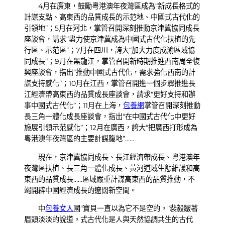
4月在廣東，鼓勵粵港澳年夜灣區成為“新成長格式的
計謀支點、高東西的品質成長的示范地、中國式古代化的
引領地”；5月在河北，掌管召開深刻推動京津冀協同成長
座談會，請求“盡力使京津冀成為中國式古代化扶植的先
行區、示范區”；7月在四川，誇大“加大力度成渝區域協
同成長”；9月在黑龍江，掌管召開新時期推進西南周全復
興座談會，指出“推動中國式古代化，需求強化西南的計
謀支持感化”；10月在江西，掌管召開進一個步驟推進長
江經濟帶高東西的品質成長座談會，請求“更好支持和辦
事中國式古代化”；11月在上海，
包養網
掌管召開深刻推動
長三角一體化成長座談會，指出“在中國式古代化中更好
施展引領示范感化”；12月在廣西，誇大“把廣西打形成為
粵港澳年夜灣區的主要計謀腹地”……
現在，京津冀協同成長、長江經濟帶成長、粵港澳年
夜灣區扶植、長三角一體化成長、黃河道域生態維護和高
東西的品質成長……區域嚴重計謀高東西的品質推動，不
竭開辟中國經濟成長的遼闊新空間。
中
包養女人
國“寶貝一直以為它不是空的。”裴毅皺著
眉頭淡淡的說道。式古代化是人與天然協調共生的古代