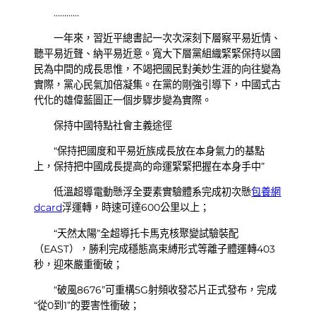
…………
一年來，習近平總書記一次次深刻下層察平易近情、
聽平易近聲、納平易近意。寬大下層黨組織緊緊保持以國
民為中間的成長思惟，不竭把國民對美妙生涯的向往變為
實際，黨心民氣加倍凝集。在黨的剛強引導下，中國式古
代化的雄偉藍圖正一個步驟步變為實際。
保持中國特點社會主義途徑
“保持把國度和平易近族成長放在本身氣力的基點
上，保持把中國成長提高的命運緊緊把握在本身手中”
低溫超導電動懸浮全要素實驗體系完成初次懸
包養網
dcard
浮運轉，時速可達600公里以上；
“天然太陽”全超導托卡馬克核聚變試驗裝配
（EAST），勝利完成穩態高束縛形式等離子體運轉403
秒，迎來嚴重衝破；
“破風8676”可重構5G射頻收發芯片正式發布，完成
“從0到1”的要害性衝破；