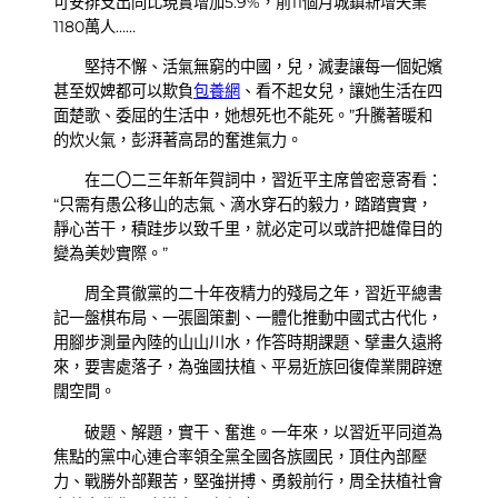
可安排支出同比現實增加5.9%，前11個月城鎮新增失業
1180萬人……
堅持不懈、活氣無窮的中國，兒，滅妻讓每一個妃嬪
甚至奴婢都可以欺負
包養網
、看不起女兒，讓她生活在四
面楚歌、委屈的生活中，她想死也不能死。”升騰著暖和
的炊火氣，彭湃著高昂的奮進氣力。
在二〇二三年新年賀詞中，習近平主席曾密意寄看：
“只需有愚公移山的志氣、滴水穿石的毅力，踏踏實實，
靜心苦干，積跬步以致千里，就必定可以或許把雄偉目的
變為美妙實際。”
周全貫徹黨的二十年夜精力的殘局之年，習近平總書
記一盤棋布局、一張圖策劃、一體化推動中國式古代化，
用腳步測量內陸的山山川水，作答時期課題、擘畫久遠將
來，要害處落子，為強國扶植、平易近族回復偉業開辟遼
闊空間。
破題、解題，實干、奮進。一年來，以習近平同道為
焦點的黨中心連合率領全黨全國各族國民，頂住內部壓
力、戰勝外部艱苦，堅強拼搏、勇毅前行，周全扶植社會