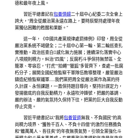
德和最年夜上風。
習近平總書記在
包養情婦
二十屆中心紀委二次全會上
誇大，“周全從嚴治黨永遠在路上，要時辰堅持處理年夜
黨獨佔困難的甦醒和果斷。”
這一年，《中國共產黨規律處罰條例》印發，周全從
嚴治黨系統不竭健全；二十屆中心第一輪、第二輪巡查扎
實推動，政治巡查白感化無力施展；連續深化落實中心
八項規則精力，糾治“四風”；反腐朽斗爭保持無禁區、全
籠罩、零容忍，“打虎”“拍蠅”“獵狐”多管齊下，查處一批腐
朽分子；展開全國紀檢監察干軍隊伍教導整理，嚴管嚴治
鑄造紀檢監察鐵軍……我們黨把周全從嚴治黨作為黨的持
久計謀、永恒課題，一直保持題目導向，堅持計謀定力，
發揚徹底的自我反動精力，永遠吹沖鋒號，把嚴的基調、
嚴的辦法、嚴的氣氛持久保持下往，把黨的巨大自我反動
停止究竟。
習近平總書記以“我將
包養管道
無我、不負國民”的高
尚精力境界、“獲咎千百人、不負十四億”的激烈任務擔負
和“雖萬萬人、吾往矣”的年夜無畏氣勢，引領全黨強化斗