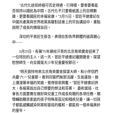
“古代化途徑終極可否走得通、行得穩，要害要看能
否保持以國民為中間。古代化不只要看紙面上的目標數
據，更要看國民的幸福安康。”3月15日，習近平總書記在
中國共產黨與世界政黨高層對話會上的宗旨講話中，重點
說明了成長的價值旨回。
深切的平易近生掛念，表現在對各界群體的逼真關心
中——
5月31日，有著75年建校汗青的北京育英黌舍迎來了
一位特別的主人。這一天，習近平總書記離開黌舍，探望
慰勞師生，向全國寬大少年兒童慶祝節日。
“明天我特地來北京育英黌舍探望大師，和小伴侶們
共慶‘六一’兒童節。看到同窗們無邪活躍、生氣蓬勃，臉
上瀰漫著幸福的笑臉，覺得很是興奮。”習近平總書記誇
大，各級黨說出自己想要的想法和答案。 .委和當局、社
會各方面要實在做好與兒童工作成長有關的各項任務，關
懷輔助艱苦家庭的孩子特殊是孤兒和殘疾兒童，讓一切孩
子都能感觸感染到黨和當局的暖和，都能有一個幸福美妙
的童年。