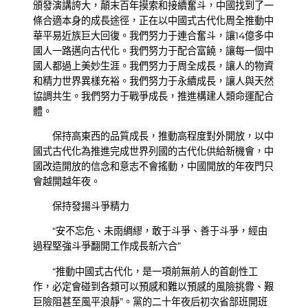
頒發演講誇大，顛末百年摸索和接續奮斗，中國找到了一
條合適本身的成長途徑，正在以中國式古代化周全推動中
華平易近族巨大回復。我們努力于連合奮斗，讓14億多中
國人一路邁向古代化。我們努力于配合富饒，讓每一個中
國人都過上美妙生涯。我們努力于周全成長，讓人的物資
和精力世界異樣充裕。我們努力于永續成長，讓人與天然
協調共生。我們努力于戰爭成長，推進構建人類命運配合
體。
保持高東西的品質成長，推動高程度對外開放，以中
國式古代化為推進完成世界列國的古代化供給新機會，中
國改造開放的信念和意志不會搖動，中國開放的年夜門只
會越開越年夜。
保持發揚斗爭精力
“安不忘危、未雨綢繆，敢于斗爭、善于斗爭，經由
過程堅強斗爭翻開工作成長新六合”
“推動中國式古代化，是一項前無前人的首創性工
作，必定會碰到各類可以預感和難以預感的風險挑釁、艱
巨險阻甚至風平浪靜”。黨的二十年夜后初次省部班開班