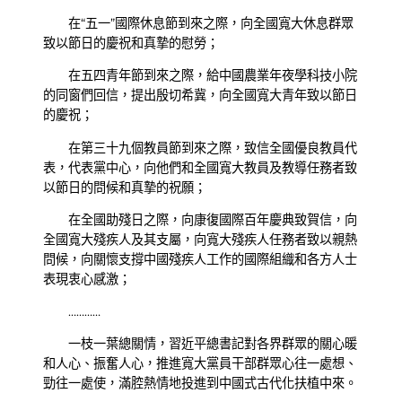
在“五一”國際休息節到來之際，向全國寬大休息群眾
致以節日的慶祝和真摯的慰勞；
在五四青年節到來之際，給中國農業年夜學科技小院
的同窗們回信，提出殷切希冀，向全國寬大青年致以節日
的慶祝；
在第三十九個教員節到來之際，致信全國優良教員代
表，代表黨中心，向他們和全國寬大教員及教導任務者致
以節日的問候和真摯的祝願；
在全國助殘日之際，向康復國際百年慶典致賀信，向
全國寬大殘疾人及其支屬，向寬大殘疾人任務者致以親熱
問候，向關懷支撐中國殘疾人工作的國際組織和各方人士
表現衷心感激；
…………
一枝一葉總關情，習近平總書記對各界群眾的關心暖
和人心、振奮人心，推進寬大黨員干部群眾心往一處想、
勁往一處使，滿腔熱情地投進到中國式古代化扶植中來。