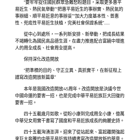
“要牢牢捉住國民群眾急難愁盼題目，采取更多惠平
易近生、熱民氣舉動”“把惠平易近生的事辦實、熱民氣的
事辦細、順平易近意的事辦妥”“加大力度基本性、普惠
性、兜底性平易近生扶植，完美社會保證系統”……
從中心到處所，一系列新安排、新舉動，把成長結果
不竭轉化為國民高品德生涯，在盡力推進配合富饒中增進
人的周全成長、社會周全提高。
保持深化改造開放
“把準標的目的、守正立異、真抓實干，在新征程上
譜寫改造開放新篇章”
本年是我國改造開放45周年。改造開放是決議今世
中國命運的要害一招，也是完成中華平易近族巨大回復的
要害一招。
四十五載歲月如歌。從盼小康到完成周全小康，億萬
中華兒女用實干書寫了國度和平易近族成長的絢麗史詩。
四十五載洶湧澎湃。迎來了從站起來、富起離開強起
來巨大奔騰的中華平易近族持續書寫改造開放新的華章。