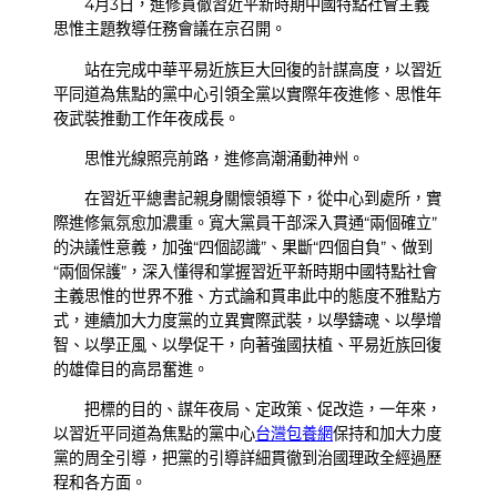
4月3日，進修貫徹習近平新時期中國特點社會主義
思惟主題教導任務會議在京召開。
站在完成中華平易近族巨大回復的計謀高度，以習近
平同道為焦點的黨中心引領全黨以實際年夜進修、思惟年
夜武裝推動工作年夜成長。
思惟光線照亮前路，進修高潮涌動神州。
在習近平總書記親身關懷領導下，從中心到處所，實
際進修氣氛愈加濃重。寬大黨員干部深入貫通“兩個確立”
的決議性意義，加強“四個認識”、果斷“四個自負”、做到
“兩個保護”，深入懂得和掌握習近平新時期中國特點社會
主義思惟的世界不雅、方式論和貫串此中的態度不雅點方
式，連續加大力度黨的立異實際武裝，以學鑄魂、以學增
智、以學正風、以學促干，向著強國扶植、平易近族回復
的雄偉目的高昂奮進。
把標的目的、謀年夜局、定政策、促改造，一年來，
以習近平同道為焦點的黨中心
台灣包養網
保持和加大力度
黨的周全引導，把黨的引導詳細貫徹到治國理政全經過歷
程和各方面。