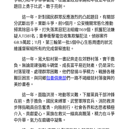
爭精力和斗爭本事養成，在嚴重政治準繩和年夜是年夜非
題目上勇于比武、敢于亮劍。
這一年，針對國民群眾反應激烈的凸起題目，有關部
分武斷出手，果斷斗爭，前9個月，公安機關常態化推動
掃黑除惡斗爭，打失落黑惡犯法組織1169個，抓獲犯法嫌
疑人11381名；重拳衝擊電信收集欺騙犯法，偵辦案件
68.9萬起；11月，第三輪第一批5個中心生態周遭的狀況
維護督察組所有的完成督察進駐。
這一年，寬大駐村第一書記奔走在郊野村落，實干擔
負。無論是建強戰斗碉堡、成長富平易近財產，仍是深化
村落管理、處理群眾困難，他們發揚斗爭精力，戰勝各種
艱巨困苦，與同鄉
包養俱樂部
們一路不竭繪就村落復興的
美妙畫卷。
這一年，面臨洪澇、地動等災難，下層黨員干部沖鋒
在前、勇于擔負，國民束縛軍、武警軍隊官兵、消防救濟
步隊指戰員自告奮勇、向險前行，社會各界和志愿者積極
介入、貢獻愛心。黨旗在救災一線高高飄蕩，精力在斗爭
中升華，氣力在磨礪中凝集。