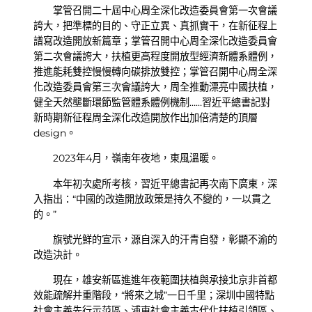
掌管召開二十屆中心周全深化改造委員會第一次會議
誇大，把準標的目的、守正立異、真抓實干，在新征程上
譜寫改造開放新篇章；掌管召開中心周全深化改造委員會
第二次會議誇大，扶植更高程度開放型經濟新體系體例，
推進能耗雙控慢慢轉向碳排放雙控；掌管召開中心周全深
化改造委員會第三次會議誇大，周全推動漂亮中國扶植，
健全天然壟斷環節監管體系體例機制……習近平總書記對
新時期新征程周全深化改造開放作出加倍清楚的頂層
design。
2023年4月，嶺南年夜地，東風溫暖。
本年初次處所考核，習近平總書記再次南下廣東，深
入指出：“中國的改造開放政策是持久不變的，一以貫之
的。”
旗號光鮮的宣示，源自深入的汗青自發，彰顯不渝的
改造決計。
現在，雄安新區進進年夜範圍扶植與承接北京非首都
效能疏解并重階段，“將來之城”一日千里；深圳中國特點
社會主義先行示范區、浦東社會主義古代化扶植引領區、