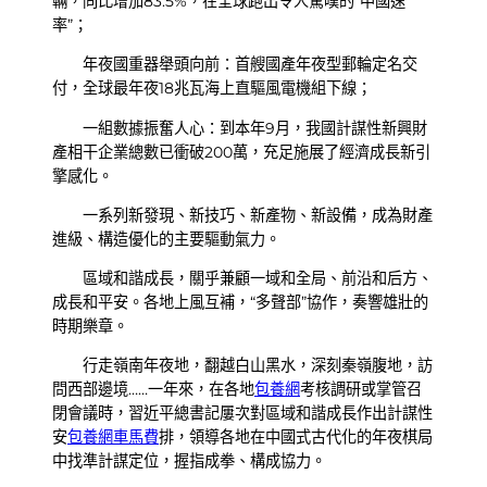
輛，同比增加83.5%，在全球跑出令人驚嘆的“中國速
率”；
年夜國重器舉頭向前：首艘國產年夜型郵輪定名交
付，全球最年夜18兆瓦海上直驅風電機組下線；
一組數據振奮人心：到本年9月，我國計謀性新興財
產相干企業總數已衝破200萬，充足施展了經濟成長新引
擎感化。
一系列新發現、新技巧、新產物、新設備，成為財產
進級、構造優化的主要驅動氣力。
區域和諧成長，關乎兼顧一域和全局、前沿和后方、
成長和平安。各地上風互補，“多聲部”協作，奏響雄壯的
時期樂章。
行走嶺南年夜地，翻越白山黑水，深刻秦嶺腹地，訪
問西部邊境……一年來，在各地
包養網
考核調研或掌管召
閉會議時，習近平總書記屢次對區域和諧成長作出計謀性
安
包養網車馬費
排，領導各地在中國式古代化的年夜棋局
中找準計謀定位，握指成拳、構成協力。