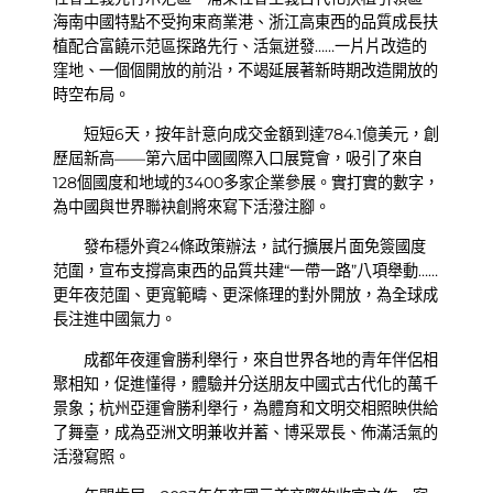
海南中國特點不受拘束商業港、浙江高東西的品質成長扶
植配合富饒示范區探路先行、活氣迸發……一片片改造的
窪地、一個個開放的前沿，不竭延展著新時期改造開放的
時空布局。
短短6天，按年計意向成交金額到達784.1億美元，創
歷屆新高——第六屆中國國際入口展覽會，吸引了來自
128個國度和地域的3400多家企業參展。實打實的數字，
為中國與世界聯袂創將來寫下活潑注腳。
發布穩外資24條政策辦法，試行擴展片面免簽國度
范圍，宣布支撐高東西的品質共建“一帶一路”八項舉動……
更年夜范圍、更寬範疇、更深條理的對外開放，為全球成
長注進中國氣力。
成都年夜運會勝利舉行，來自世界各地的青年伴侶相
聚相知，促進懂得，體驗并分送朋友中國式古代化的萬千
景象；杭州亞運會勝利舉行，為體育和文明交相照映供給
了舞臺，成為亞洲文明兼收并蓄、博采眾長、佈滿活氣的
活潑寫照。