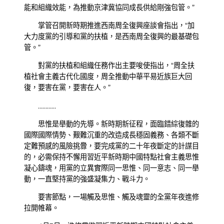
能和組織效能，為推動京津冀協同成長供給剛強包管。”
掌管召開新時期推進西南周全復興座談會指出，“加
大力度黨的引導和黨的扶植，是西南周全復興的最基礎包
管。”
對黨的扶植和組織任務作出主要唆使指出，“周全扶
植社會主義古代化國度，周全推動中華平易近族巨大回
復，要害在黨，要害在人。”
…………
思惟是舉動的先導。新時期新征程，面臨錯綜復雜的
國際國際情勢、艱難沉重的改造成長穩固義務、各類不斷
定難預感的風險挑釁，要完成黨的二十年夜斷定的計謀目
的，必需保持不懈用習近平新時期中國特點社會主義思惟
凝心鑄魂，用黨的立異實際同一思惟、同一意志、同一舉
動，一直堅持黨的強盛凝集力、戰斗力。
要害節點，一場觸及思惟、觸及魂靈的全黨年夜進修
拉開帷幕。