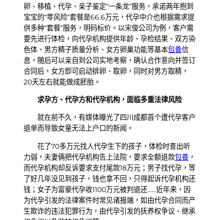
卵、移植、代孕、亲子鉴定“一条龙”服务，承诺两年抱到
宝宝的“零风险”套餐是66.6万元，代孕中介也根据需求提
供多种“套餐”服务，明码标价。以宋俊公司为例，客户需
要先进行体检，向代孕机构提供年龄、孕检结果、双方染
色体、男方精子质量分析、女方卵巢功能等基本
包養
信
息，随后可以亲自到公司实地考察，确认合作意向并签订
合同后，女方即可启动排卵、取卵，同时对男方取精，
20天左右就能做成胚胎。
求孕方、代孕方和代孕机构，面临多重法律风险
就在前不久，有媒体曝光了四川成都首个遭代孕客户
退单而导致女童无法上户口的新闻。
花了70多万元找人代孕生下的孩子，体检时查出听
力弱，夫妻俩把代孕机构告上法院，要求全额退款
包養
，
而代孕机构却反诉要求支付尾款18万元；男子找代孕，等
了好几年没见到孩子，钱也拿不回，只得起诉代孕机构还
钱；女子为富豪代孕收1100万元被判退还……近年来，因
为代孕引发的法律案件时常见诸报端，如由代孕合同而产
生欺诈的违法犯罪行为，由代孕引发的抚养权争议、继承