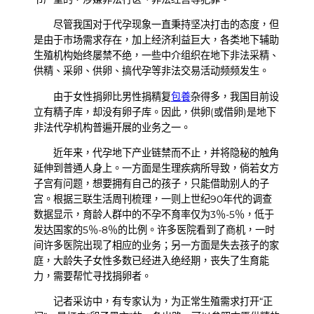
尽管我国对于代孕现象一直秉持坚决打击的态度，但
是由于市场需求存在，加上经济利益巨大，各类地下辅助
生殖机构始终屡禁不绝，一些中介组织在地下非法采精、
供精、采卵、供卵、搞代孕等非法交易活动频频发生。
由于女性捐卵比男性捐精复
包養
杂得多，我国目前设
立有精子库，却没有卵子库。因此，供卵(或借卵)是地下
非法代孕机构普遍开展的业务之一。
近年来，代孕地下产业链禁而不止，并将隐秘的触角
延伸到普通人身上。一方面是生理疾病所导致，倘若女方
子宫有问题，想要拥有自己的孩子，只能借助别人的子
宫。根据三联生活周刊梳理，一则上世纪90年代的调查
数据显示，育龄人群中的不孕不育率仅为3％-5％，低于
发达国家的5％-8％的比例。许多医院看到了商机，一时
间许多医院出现了相应的业务；另一方面是失去孩子的家
庭，大龄失子女性多数已经进入绝经期，丧失了生育能
力，需要帮忙寻找捐卵者。
记者采访中，有专家认为，为正常生殖需求打开“正