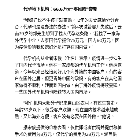
代孕地下机构：66.6万元“零风险”套餐
“我媳妇说不生孩子就离婚，12年的夫妻感情分分合
合，代孕也是没办法的办法。”第4次试管婴儿失败后，云
南39岁的郭先生想到了找人代孕这条路，“我找了一家海
外代孕中介，去泰国代孕报价75万元，国内60万元，因
为疫情影响我和媳妇还是打算在国内做。”
代孕机构从业者宋俊（化名）表示，疫情进一步催生
了国内代孕市场。他在一家成都的代孕机构工作。他透露
道，今年以来已经接到好几个海外籍的中国客户，有的客
户在国外定居，但更青睐中国的孕妈，有的客户在其他国
家做得不顺利，转而到国内做。由于海外疫情持续蔓延，
一些国外代孕机构也陆续转入国内市场。
“我们机构大部分孕妈来自山区农村，有过生育史，
年龄33岁以下，很受客户欢迎，现在国内技术越来越成
熟，又比海外方便，客户没有必要在国外做。”他说。
据宋俊提供的价格表看，仅供卵或者供精并提供移植
手术的费用为8万元，仅代孕的费用为28万元。涵盖供