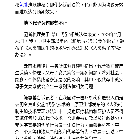
都
包養
难以维权；即使起诉到法院，也可能因为协议无效
而难以达到预期效果。
地下代孕为何屡禁不止
记者梳理关于“禁止代孕”相关法律条文，2001年2月
20日，我国原卫生部以第14号和第15号部长令的形式，颁
布了《人类辅助生殖技术管理办法》和《人类精子库管理
办法》。
云南永鑫律师事务所陈蓉蓉律师指出，代孕将可能产
生道德、伦理、父母子女关系等一系列问题，将对社会、
家庭、个体造成诸多深层次的影响。其中，仅代孕中的父
母子女关系就会产生一系列法律相关问题。
陈蓉蓉告诉记者，在我国对于医疗机构和医务人员是
被明令禁止实施“代孕”技术的。原卫生部发布的《人类辅
助生殖技术管理办法》中，规定医疗机构和医护人员不得
实施任何形式的代孕技术，否则会被罚款以及行政处分，
非医学需要的代孕行为属于违法行为。而如果机构、中
介、个人等非法从事组织和代孕等行为，亦属于违法，情
节严重的，涉嫌非法行医、非法经营等犯罪。