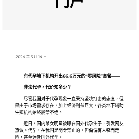
门户
·
2024 年 3 月 14 日
有代孕地下机构开出66.6万元的“零风险”套餐——
非法代孕，代价知多少？
尽管我国对于代孕现象一直秉持坚决打击的态度，但
是由于市场需求存在，加上经济利益巨大，各类地下辅助
生殖机构始终屡禁不绝。
近日，国内某女明星被曝在国外代孕生子，引发网友
热议。代孕，在我国是明令禁止的，但偏偏有人铤而走
险，甚至远赴国外代孕。