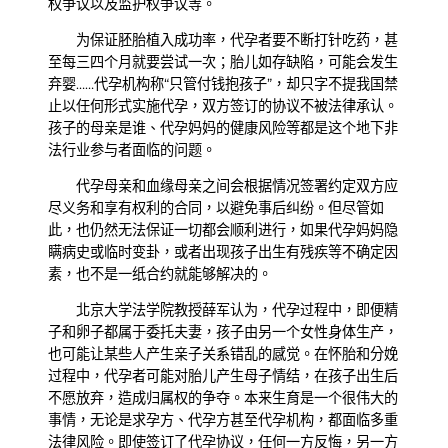
权争议以及监护权争议等。
为保证胚胎植入成功率，代孕者要不断打针吃药，甚
至每三四个月就要尝试一次；胎儿如存缺陷，可能会发生
弃婴……代孕机构称“只管付钱抱孩子”，却只字不提我国禁
止以任何形式实施代孕，双方签订的协议不被法律承认。
孩子的母亲是谁、代孕妈妈的健康风险等都是这个地下非
法行业参与者面临的问题。
代孕母亲和血缘母亲之间会根据情况签署约定双方应
尽义务和享有权利的合同，以避免事后纠纷。但尽管如
此，也仍然无法保证一切都会顺利进行，如果代孕妈妈隐
瞒病史或临时变卦，或者出现孩子出生有残疾等不确定因
素，也不是一纸合约就能够解决的。
北京大学法学院教授薛军认为，代孕过程中，即便精
子和卵子都属于委托夫妻，孩子由另一个女性身体生产，
也可能让某些人产生亲子关系错乱的感觉。在怀胎和分娩
过程中，代孕者可能对胎儿产生母子情结，在孩子出生后
不愿放弃，造成归属权的争夺。本来生育是一个很伟大的
事情，无论是求孕方、代孕方甚至代孕机构，都面临多重
法律风险。即使签订了代孕协议，任何一方反悔，另一方