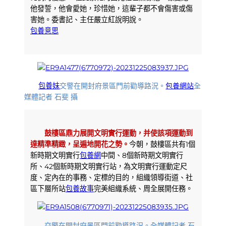
他發誓，他會愛她，珍惜她，這輩子都不會傷害或傷
害她。委書記、主任嚴立紅說明說。
包養意思
包養妹
交警在開封府景區門前勸導路況。
包養網站
全
媒體記者 石斐 攝
鼓樓區鼎力展開文明實行運動，并使該項運動到
達精準精緻，呈遍地開花之勢。
今朝，鼓樓區共有1個
新時期文明實行
包養網
中間、8個新時期文明實行
所、42個新時期文明實行站，為文明實行運動定尺
度、定內在的事務、定標的目的，組織領導街道、社
區下層所站
包養故事
完美組織系統、周全展開任務。
交警在開封府景區門前勸導路況。全媒體記者 石