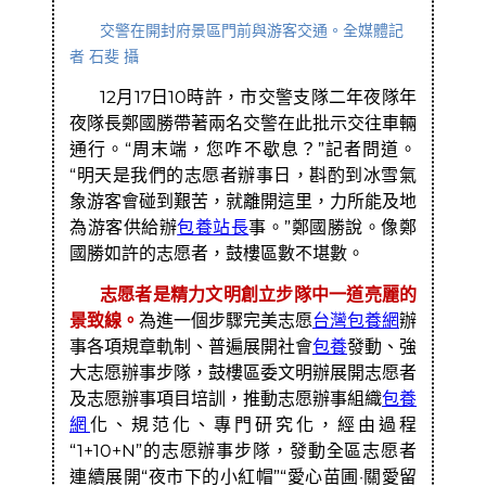
交警在開封府景區門前與游客交通。全媒體記
者 石斐 攝
12月17日10時許，市交警支隊二年夜隊年
夜隊長鄭國勝帶著兩名交警在此批示交往車輛
通行。“周末端，您咋不歇息？”記者問道。
“明天是我們的志愿者辦事日，斟酌到冰雪氣
象游客會碰到艱苦，就離開這里，力所能及地
為游客供給辦
包養站長
事。”鄭國勝說。像鄭
國勝如許的志愿者，鼓樓區數不堪數。
志愿者是精力文明創立步隊中一道亮麗的
景致線。
為進一個步驟完美志愿
台灣包養網
辦
事各項規章軌制、普遍展開社會
包養
發動、強
大志愿辦事步隊，鼓樓區委文明辦展開志愿者
及志愿辦事項目培訓，推動志愿辦事組織
包養
網
化、規范化、專門研究化，經由過程
“1+10+N”的志愿辦事步隊，發動全區志愿者
連續展開“夜市下的小紅帽”“愛心苗圃·關愛留