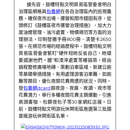
據先容，鼓樓特點文明貿易區管委會明白
治理區網格員
包養網
在各自治理區內的巡視義
務，確保夜市出場、運營和閉市穩固有序，從
頭修訂《鼓樓區夜市運營治理措施》，加大力
度油煙管理、油污處置、物價規范等方面的治
理辦法，印制發撒手冊800冊、清楚卡2650
張。在規范市場的經過歷程中，鼓樓特點文明
貿易區管委會緊盯“硬件短她反省自己，她還
要感謝他們。腿”和渣滓處置等補弱項，經由
過程整修廣場地磚、策劃泊車區域、新建公廁
等基礎舉措措施，有用處理游客泊車難、如廁
難等題目，優化夜間花費周遭的狀況。同時，
發
包養網dcard
掘夜游、夜展、夜讀、夜市等
花費潛力，舉行多種夜間花費主題運動，引進
高頭書咖、包饌夜包子等30家網紅店展。日
前，鼓樓特點文明游玩休閑街區進選第三批國
度級游玩休閑街區名單。