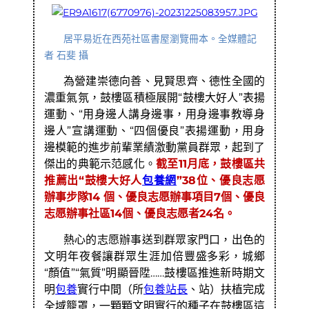
居平易近在西苑社區書屋瀏覽冊本。全媒體記
者 石斐 攝
為營建崇德向善、見賢思齊、德性全國的
濃重氣氛，鼓樓區積極展開“鼓樓大好人”表揚
運動、“用身邊人講身邊事，用身邊事教導身
邊人”宣講運動、“四個優良”表揚運動，用身
邊模範的進步前輩業績激動黨員群眾，起到了
傑出的典範示范感化。
截至11月底，鼓樓區共
推薦出“鼓樓大好人
包養網
”38位、優良志愿
辦事步隊14 個、優良志愿辦事項目7個、優良
志愿辦事社區14個、優良志愿者24名。
熱心的志愿辦事送到群眾家門口，出色的
文明年夜餐讓群眾生涯加倍豐盛多彩，城鄉
“顏值”“氣質”明顯晉陞……鼓樓區推進新時期文
明
包養
實行中間（所
包養站長
、站）扶植完成
全域籠罩，一顆顆文明實行的種子在鼓樓區這