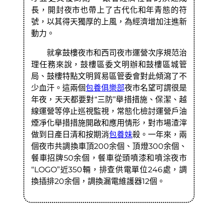
長，開封夜市也帶上了古代化和年青態的符
號，以其得天獨厚的上風，為經濟增加注進新
動力。
就拿鼓樓夜市和西司夜市運營次序規范治
理任務來說，鼓樓區委文明辦和鼓樓區城管
局、鼓樓特點文明貿易區管委會對此傾瀉了不
少血汗。這兩個
包養俱樂部
夜市名望可謂很是
年夜，天天都要對“三防”舉措措施、保潔、越
線運營等停止巡視監視，常態化檢討運營戶油
煙凈化舉措措施開啟和應用情形，對市場渣滓
做到日產日清和按期消
包養妹
殺。一年來，兩
個夜市共調換車頂200余個、頂燈300余個、
餐車招牌50余個，餐車從頭噴漆和噴涂夜市
“LOGO”近350輛，排查供電單位246處，調
換插排20余個，調換漏電維護器12個。