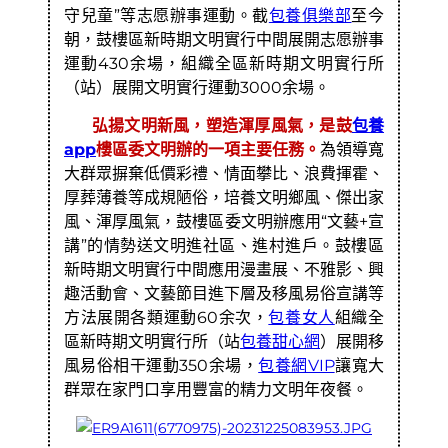
守兒童”等志愿辦事運動。截
包養俱樂部
至今
朝，鼓樓區新時期文明實行中間展開志愿辦事
運動430余場，組織全區新時期文明實行所
（站）展開文明實行運動3000余場。
弘揚文明新風，塑造渾厚風氣，是鼓
包養
app
樓區委文明辦的一項主要任務。
為領導寬
大群眾摒棄低價彩禮、情面攀比、浪費揮霍、
厚葬薄養等成規陋俗，培養文明鄉風、傑出家
風、渾厚風氣，鼓樓區委文明辦應用“文藝+宣
講”的情勢送文明進社區、進村進戶。鼓樓區
新時期文明實行中間應用漫畫展、不雅影、興
趣活動會、文藝節目進下層及移風易俗宣講等
方法展開各類運動60余次，
包養女人
組織全
區新時期文明實行所（站
包養甜心網
）展開移
風易俗相干運動350余場，
包養網VIP
讓寬大
群眾在家門口享用豐富的精力文明年夜餐。