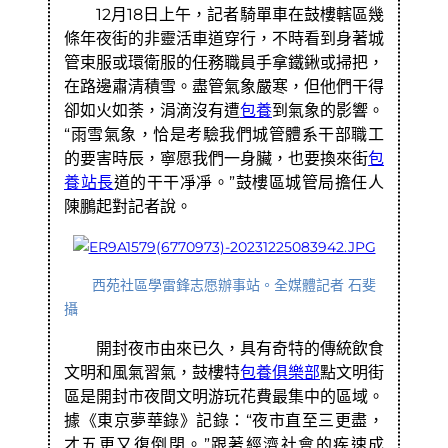
12月18日上午，記者騎單車在鼓樓轄區幾
條年夜街的非靈活車道穿行，不時看到身著城
管束服或環衛服的任務職員手拿鐵鍬或掃把，
在路邊肅清積雪。盡管氣象嚴寒，但他們干得
卻如火如荼，涓滴沒有遭
包養
到氣象的影響。
“雨雪氣象，恰是考驗我們城管體系干部職工
的要害時辰，寧愿我們一身臟，也要換來街
包
養站長
道的干干凈凈。”鼓樓區城管局擔任人
陳鵬起對記者說。
西苑社區學雷鋒志愿辦事站。全媒體記者 石斐
攝
開封夜市由來已久，具有奇特的傳統飲食
文明和風氣習氣，鼓樓特
包養俱樂部
點文明街
區是開封市夜間文明游玩花費最集中的區域。
據《東京夢華錄》記錄：“夜市直至三更盡，
才五更又復倒閉。”跟著經濟社會的疾速成