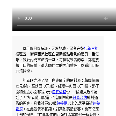
12月18日12時許，天冷地凍，記者在鼓
包養合約
樓區五一街道西苑社區白叟助餐點看到的是另一番氣
象，餐廳內簡直濟濟一堂，每位就餐者的桌上都擺放
著可口的飯菜，從大師伸展的面部臉色可以看出此時
心境愉悅。
記者眼光移至墻上白底紅字的價錢表：驢肉燴面
10元1碗、蛋炒面10元1份、紅燒牛肉面10元1份、熱干
面和重慶小面都是8元1
包養價格
份……“價錢太親平易
近了！”記者隨口說道。“這個價錢是
包養合約
針對通
俗的顧客，凡我社區90歲
包養網
以上的居平易近
包養
管道
，在此就餐不花錢，對其他高齡顧客，也有必定
比例的優惠。”在此繁忙的西苑社區黨像他一樣愛她，