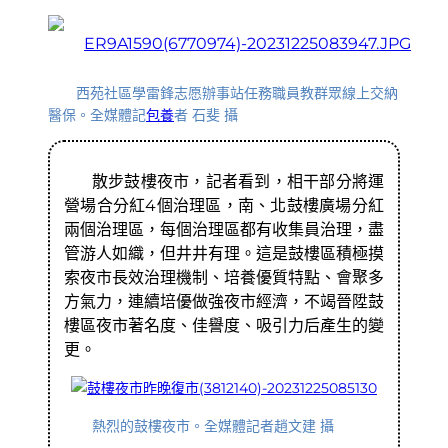
西苑社區學雷鋒志愿辦事站任務職員教群眾線上交納
醫保。全媒體記
包養
者 石斐 攝
散步鼓樓夜市，記者看到，相干部分將運
營場合分紅4個治理區，南、北鼓樓廣場分紅
兩個治理區，每個治理區都有收集員治理，盡
管游人如織，但井井有理。這是鼓樓區積極摸
索夜市長效治理機制、培養優質特點、會聚多
方氣力，連續培優做強夜市經濟，不竭晉陞鼓
樓區夜市著名度、佳譽度、吸引力后產生的變
更。
熱烈的鼓樓夜市。全媒體記者趙文建 攝