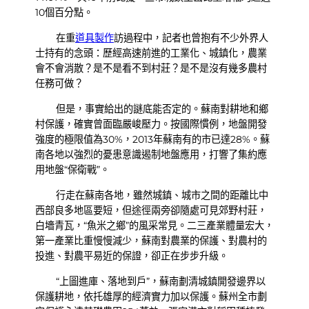
10個百分點。
在重
道具製作
訪過程中，記者也曾抱有不少外界人
士持有的念頭：歷經高速前進的工業化、城鎮化，農業
會不會消散？是不是看不到村莊？是不是沒有幾多農村
任務可做？
但是，事實給出的謎底能否定的。蘇南對耕地和鄉
村保護，確實曾面臨嚴峻壓力。按國際慣例，地盤開發
強度的極限值為30%，2013年蘇南有的市已達28%。蘇
南各地以強烈的憂患意識遏制地盤應用，打響了集約應
用地盤“保衛戰”。
行走在蘇南各地，雖然城鎮、城市之間的距離比中
西部良多地區要短，但途徑兩旁卻隨處可見郊野村莊，
白墻青瓦，“魚米之鄉”的風采常見。二三產業體量宏大，
第一產業比重慢慢減少，蘇南對農業的保護、對農村的
投進、對農平易近的保證，卻正在步步升級。
“上圖進庫、落地到戶”，蘇南劃清城鎮開發邊界以
保護耕地，依托雄厚的經濟實力加以保護。蘇州全市劃