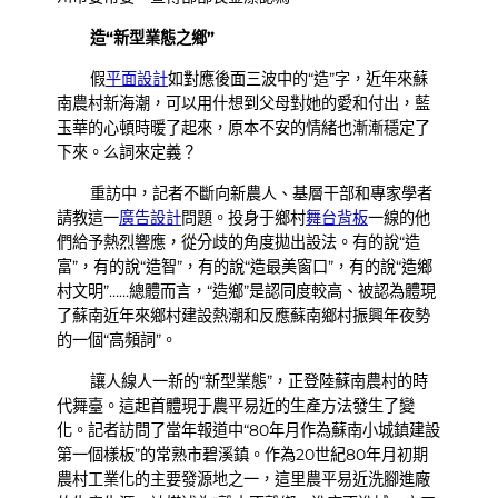
造“新型業態之鄉”
假
平面設計
如對應後面三波中的“造”字，近年來蘇
南農村新海潮，可以用什想到父母對她的愛和付出，藍
玉華的心頓時暖了起來，原本不安的情緒也漸漸穩定了
下來。么詞來定義？
重訪中，記者不斷向新農人、基層干部和專家學者
請教這一
廣告設計
問題。投身于鄉村
舞台背板
一線的他
們給予熱烈響應，從分歧的角度拋出設法。有的說“造
富”，有的說“造智”，有的說“造最美窗口”，有的說“造鄉
村文明”……總體而言，“造鄉”是認同度較高、被認為體現
了蘇南近年來鄉村建設熱潮和反應蘇南鄉村振興年夜勢
的一個“高頻詞”。
讓人線人一新的“新型業態”，正登陸蘇南農村的時
代舞臺。這起首體現于農平易近的生產方法發生了變
化。記者訪問了當年報道中“80年月作為蘇南小城鎮建設
第一個樣板”的常熟市碧溪鎮。作為20世紀80年月初期
農村工業化的主要發源地之一，這里農平易近洗腳進廠