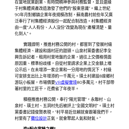
在當地就業創業、有時間精神參與村務監督，並且還緣
于村集體資產改造激發了他們的“股東意識”。繼上世紀
90年月對鄉鎮企業年夜規模改制，蘇南農村前些年又廣
泛奉行了村集體經濟股份一起配合制改造。村集體經濟
由一度“人人有份、人人沒份”改變為現在“產權清楚、量
化到人”。
實踐證明，推進村務公開的村，都嘗到了發展村級
集體經濟、建設和諧村莊的甜頭。山泉村黨委書記李全
興告訴記者，租用村里地盤的企業，過往上交價格情面
原因重、標準紛歧樣，自從村里請求企業上交金額上墻
公示后，在未增添一家企業和一分用地的情況下，村級
可安排支出比上年增添約一千萬元。璜土村建設8座鄉村
游玩小板屋，市場價要
VR虛擬實境
80多萬元，村干部帶
著村里的工匠干，花費省了年夜半。
積極推進村務公開，奉行“陽光管理”，永聯村、山
泉村、璜土村、五洞村先后被評上“全國文明村”。璜土村
黨委書記錢俊賢表現，“村平易近信賴就會跟著我們干，
村里有了
攤位設計
正氣，就會聚起人氣和財氣。”
造“配合富饒之鄉”