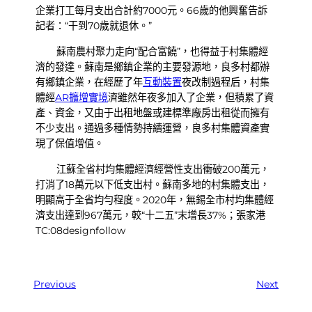
企業打工每月支出合計約7000元。66歲的他興奮告訴
記者：“干到70歲就退休。”
蘇南農村聚力走向“配合富饒”，也得益于村集體經
濟的發達。蘇南是鄉鎮企業的主要發源地，良多村都辦
有鄉鎮企業，在經歷了年
互動裝置
夜改制過程后，村集
體經
AR擴增實境
濟雖然年夜多加入了企業，但積累了資
產、資金，又由于出租地盤或建標準廠房出租從而擁有
不少支出。通過多種情勢持續運營，良多村集體資產實
現了保值增值。
江蘇全省村均集體經濟經營性支出衝破200萬元，
打消了18萬元以下低支出村。蘇南多地的村集體支出，
明顯高于全省均勻程度。2020年，無錫全市村均集體經
濟支出達到967萬元，較“十二五”末增長37%；張家港
TC:08designfollow
Previous
Next