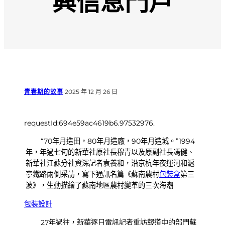
興信息門戶
青春期的故事
·
2025 年 12 月 26 日
requestId:694e59ac4619b6.97532976.
“70年月造田，80年月造廠，90年月造城。”1994
年，年過七旬的新華社原社長穆青以及原副社長馮健、
新華社江蘇分社資深記者袁養和，沿京杭年夜運河和滬
寧鐵路兩側采訪，寫下通訊名篇《蘇南農村
包裝盒
第三
波》，生動描繪了蘇南地區農村變革的三次海潮
包裝設計
27年過往，新華逐日電訊記者重訪報道中的部門蘇