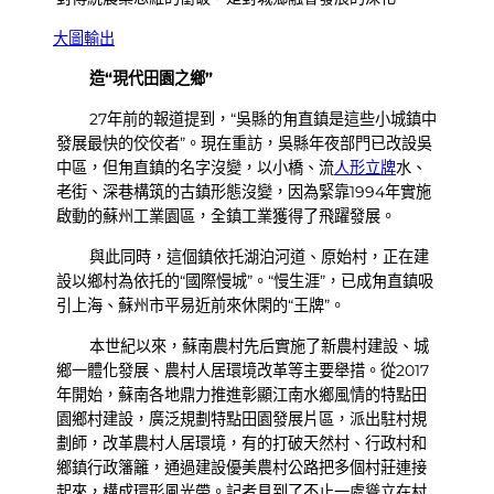
大圖輸出
造“現代田園之鄉”
27年前的報道提到，“吳縣的甪直鎮是這些小城鎮中
發展最快的佼佼者”。現在重訪，吳縣年夜部門已改設吳
中區，但甪直鎮的名字沒變，以小橋、流
人形立牌
水、
老街、深巷構筑的古鎮形態沒變，因為緊靠1994年實施
啟動的蘇州工業園區，全鎮工業獲得了飛躍發展。
與此同時，這個鎮依托湖泊河道、原始村，正在建
設以鄉村為依托的“國際慢城”。“慢生涯”，已成甪直鎮吸
引上海、蘇州市平易近前來休閑的“王牌”。
本世紀以來，蘇南農村先后實施了新農村建設、城
鄉一體化發展、農村人居環境改革等主要舉措。從2017
年開始，蘇南各地鼎力推進彰顯江南水鄉風情的特點田
園鄉村建設，廣泛規劃特點田園發展片區，派出駐村規
劃師，改革農村人居環境，有的打破天然村、行政村和
鄉鎮行政籓籬，通過建設優美農村公路把多個村莊連接
起來，構成環形風光帶。記者見到了不止一處聳立在村