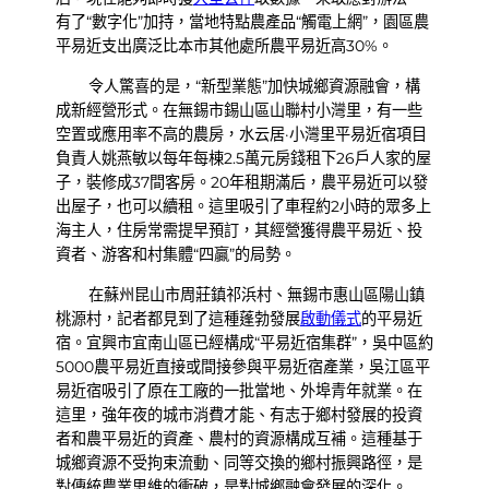
有了“數字化”加持，當地特點農產品“觸電上網”，園區農
平易近支出廣泛比本市其他處所農平易近高30%。
令人驚喜的是，“新型業態”加快城鄉資源融會，構
成新經營形式。在無錫市錫山區山聯村小灣里，有一些
空置或應用率不高的農房，水云居·小灣里平易近宿項目
負責人姚燕敏以每年每棟2.5萬元房錢租下26戶人家的屋
子，裝修成37間客房。20年租期滿后，農平易近可以發
出屋子，也可以續租。這里吸引了車程約2小時的眾多上
海主人，住房常需提早預訂，其經營獲得農平易近、投
資者、游客和村集體“四贏”的局勢。
在蘇州昆山市周莊鎮祁浜村、無錫市惠山區陽山鎮
桃源村，記者都見到了這種蓬勃發展
啟動儀式
的平易近
宿。宜興市宜南山區已經構成“平易近宿集群”，吳中區約
5000農平易近直接或間接參與平易近宿產業，吳江區平
易近宿吸引了原在工廠的一批當地、外埠青年就業。在
這里，強年夜的城市消費才能、有志于鄉村發展的投資
者和農平易近的資產、農村的資源構成互補。這種基于
城鄉資源不受拘束流動、同等交換的鄉村振興路徑，是
對傳統農業思維的衝破，是對城鄉融會發展的深化。