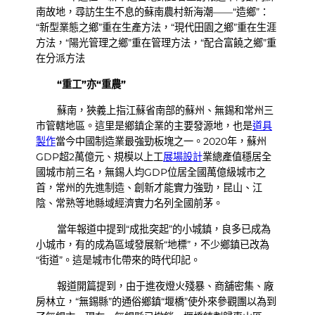
南故地，尋訪生生不息的蘇南農村新海潮——“造鄉”：
“新型業態之鄉”重在生產方法，“現代田園之鄉”重在生涯
方法，“陽光管理之鄉”重在管理方法，“配合富饒之鄉”重
在分派方法
“重工”亦“重農”
蘇南，狹義上指江蘇省南部的蘇州、無錫和常州三
市管轄地區。這里是鄉鎮企業的主要發源地，也是
道具
製作
當今中國制造業最強勁板塊之一。2020年，蘇州
GDP超2萬億元、規模以上工
展場設計
業總產值穩居全
國城市前三名，無錫人均GDP位居全國萬億級城市之
首，常州的先進制造、創新才能實力強勁，昆山、江
陰、常熟等地縣域經濟實力名列全國前茅。
當年報道中提到“成批突起”的小城鎮，良多已成為
小城市，有的成為區域發展新“地標”，不少鄉鎮已改為
“街道”。這是城市化帶來的時代印記。
報道開篇提到，由于進夜燈火殘暴、商舖密集、廠
房林立，“無錫縣”的通俗鄉鎮“堰橋”使外來參觀團以為到