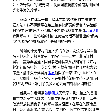
莊、郊野當中的“觀光塔”，側面可感觸感染蘇南對田園風
光與生涯的珍愛。
蘇南正在構造一種可以稱之為“現代田園之鄉”的生
涯方法。這不僅體現在甪直鎮為快節奏的都會人供給鄉
村“慢生涯”的理念，也體現于將現代都會生涯引
品牌活動
進到鄉村。一些停辦的村辦工廠裝修后不斷冒出的“俱樂
部”“咖啡館”“氧吧餐廳”，是鮮明的例證。
彎彎的小河穿村而過，如箭在弦，開弦弓村是以獲
名。但人們更熟習她另一個名字——江村。舊時江村，
農耕、蠶桑業發達，因費孝通師長教師調研寫下《江村
經濟》聞名中外，成為“江村”。就在“費孝通江村紀念館”
旁邊，前不久改建農房
策展
新開了一家“江村Club”，在
此可喝咖啡、品茶、會友。在鄉村茶館喝早茶，到“田園
餐吧”喝啤酒，吸引了良多人前去蘇南鄉村休閑度假。
趕到村外看場露
啟動儀式
天電影，到集鎮上的書攤
租書或新華書店蹭書，到縣文明館參加文藝活動，這是
改造開放初期良多人的鄉村親身經歷。在現在的蘇南農
村，鄉村兩級出現“電影院、文明館、圖書館”文明公共設