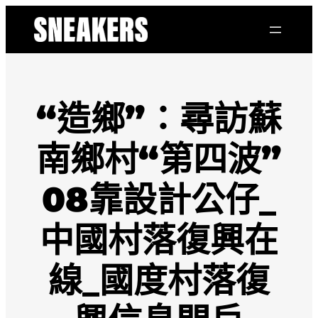
跳
至
主
要
內
容
“造鄉”：尋訪蘇
南鄉村“第四波”
08靠設計公仔_
中國村落復興在
線_國度村落復