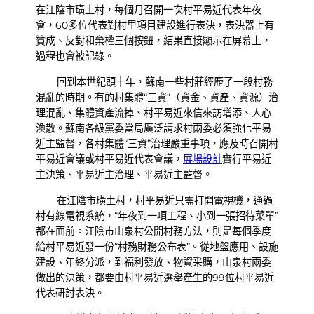
在江陰市璜土村，每個月召開一次村平易近代表年夜
會，60多位代表對村里項目建設進行表決，表決器上有
贊成、反對和棄權三個按鈕，結果直接顯示在屏幕上，
過程也會被記錄。
回到本世紀頭十年，蘇南一些村莊經歷了一段村務
混亂的時期。有的村集體“三資”（資金、資產、資源）治
理混亂、集體資產流掉、村平易近來信來訪增添、人心
渙散。蘇南各級黨委當局廣泛請求村兩委必須強化平易
近主監督，各村集體“三資”治理嚴重事項，應及時召開村
平易近會議或村平易近代表會議，
展場設計
實行平易近
主決策、平易近主治理、平易近主監督。
在江陰市璜土村，村平易近只需打開電視機，通過
村有線電視系統，“年夜到一項工程、小到一張招待菜單”
都在面前。江陰市山泉村公開村務方法，則是每個季度
給村平易近發一份“村務財務公布表”。從地盤應用、設施
建設、年終分派，到福利發放、物資采購，山泉村兩委
做出的決策，都要由村平易近選舉產生的99位村平易近
代表研討表決。