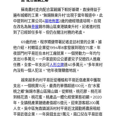
蘇南農村走向配合富饒鋪下較好基礎，直接得益于
遍布城鄉的工業。“無錫縣東升村”出現于當年報道中，此
中提到村工業公司4
場地佈置
2歲的總經理虞培明。在現
在改名為無
參展
錫市錫山區東港鎮東升村，記者進村找
到了已經卸任多年、但仍在關注村務的老虞。
69歲的他，程序矯健帶著記者走訪村里的企業，據
他介紹，村轄區企業從1994年8家發展到現在75家，年
夜部門村平易近在本村工廠就業，一個勞動力一年均勻
支出10多萬元，一戶家庭如公公婆婆兒子兒媳四人進廠
任務，全家一年支出可
人形立牌
達40多萬元。“多年來村
內沒有一個人犯法。”他年夜聲驕傲地說。
越來越多的村平易近從種植和平易近宿產業中獲取
支出。一個桃賣15元，最貴的單價超過100元，在“水蜜
桃之鄉”無錫市惠山區陽山鎮，從鮮桃、桃花膠、桃花茶
到桃花酒、桃花蜜，桃產品一體化經營業態初顯。2020
年，全鎮桃產業鏈總產值超15億元，迎來游客超200萬
人次。吳中區甪直鎮湖浜村村平易近沈國勤將農房租給
平易近宿企業，一年房錢支出7萬元，兩口兒在平易近宿