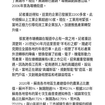
了無錫市。現在，無錫縣已撤銷，堰橋鎮劃歸惠山區，
2006年景為堰橋街道。
記者重訪得知，這里的企業已發展至2200多家，此
中規模以上工業企業超過110家。現在，工業用地緊張，
當地正極力引導低效工業企業加入，加速推進產業轉型
升級。
張家港市塘橋鎮在報道中占有一席之地。記者重訪
清楚到，20世紀90年月這里曾是“羊毛衫之都”，隨處可
見開往全國各地的年夜巴車。此后，經歷了羊毛衫產業
外流轉移的陣痛，替換發展了紡織、電子、機電新動力
等產業，現在塘橋鎮擁有6家上市公司，迎來嚴重發展機
遇。因為跨長江而來、從南通到上海的高鐵途經，設站
于此，當地正在建設“高鐵新區”，規劃智能“智”造區、創
新門戶區、文創親身經歷區和老鎮晉陞區。
2020年，蘇南各市地區生產總值中的農業占比數
值，蘇州不到1%，無錫剛過1%，常州2.1%。根據2021年
蘇南各地發布的第七次生齒普查通知佈告，城鎮常住生
齒占比蘇州為81.72%，無錫為82.79%，常州為
77.07%，與10年前比擬，三市城鎮生齒比重增幅均超過