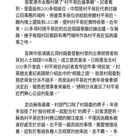
張家港市永聯村建了“村平易近議事廳”。記者看
到，里面設有200多個座位，中間是村平易近代表討論
公同事務的場所，旁邊眾多座位供給給旁聽村平易近。
廳內墻上還裝有LED屏，便利村平易近實時收看。近年
來，20多項村規平易近約在這個議事廳討論出爐。在無
錫，幾乎每個村莊都辟有專門場所作為村平易近協商議
事之地。
宜興市張渚鎮五洞村兩委發動村里的企業經營者和
其別人士捐錢1118萬元，成立慈悲基金，已經惠及全村
200多戶家庭，村平易近向記者直夸這件事“得民氣”。村
黨總支書記高國榮介紹此中的“經驗之道”，就是村兩委對
慈悲資金分派不插手，而是由村平易近代表年夜會牽頭
決定后，報慈悲理事會來審批。“通明分派激活了村平易
近們樂心公益的能量。”
走訪蘇南基層，村部門口除了村兩委的牌子，年夜
多加掛了村“股份經濟一起配合社”的牌子。記者清楚到，
蘇南村平易近對村務公開的關注度高，不僅因為關系親
身好處至於忠誠，也不是一蹴而就的事情，需要慢慢培
養，這對於看過各種人生經歷的她來說，並不難。，多