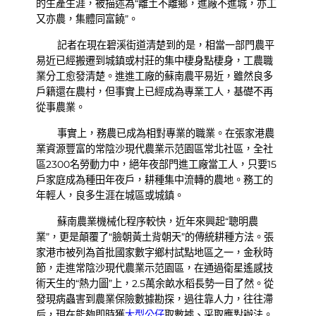
的生產生涯，被描述為“離土不離鄉，進廠不進城，亦工
又亦農，集體同富饒”。
記者在現在碧溪街道清楚到的是，相當一部門農平
易近已經搬遷到城鎮或村莊的集中棲身點棲身，工農職
業分工愈發清楚。進進工廠的蘇南農平易近，雖然良多
戶籍還在農村，但事實上已經成為專業工人，基礎不再
從事農業。
事實上，務農已成為相對專業的職業。在張家港農
業資源豐富的常陰沙現代農業示范園區常北社區，全社
區2300名勞動力中，絕年夜部門進工廠當工人，只要15
戶家庭成為種田年夜戶，耕種集中流轉的農地。務工的
年輕人，良多生涯在城區或城鎮。
蘇南農業機械化程序較快，近年來興起“聰明農
業”，更是顛覆了“臉朝黃土背朝天”的傳統耕種方法。張
家港市被列為首批國家數字鄉村試點地區之一，金秋時
節，走進常陰沙現代農業示范園區，在通過衛星遙感技
術天生的“熱力圖”上，2.5萬余畝水稻長勢一目了然。從
發現病蟲害到農業保險數據勘探，過往靠人力，往往滯
后，現在能夠即時獲
大型公仔
取數據、采取應對辦法。