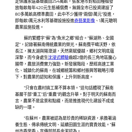
定保護永遠基礎農田254萬畝，張家港市對稻田種植發
放每畝每年420元生態補償費。無錫全市已投資建設了
80多萬畝高標準農田，此中不少獲得“兩個1萬元”投進，
即每畝1萬元水利等基礎設施投進
奇藝果影像
、1萬元聰明
農業設施投進。
蘇的繁體字“蘇”為“魚米之鄉”組合。“蘇湖熟、全國
足”，記錄著蘇南傳統農業的榮光。蘇南攬平疇沃野，依
長江，擁太湖與陽澄湖，天然稟賦優越，鄉村文明底蘊
深摯，而今身處生
沈浸式體驗
齒超2億的長三角地區腹心
腸帶，農旅消費實力強勁。新發展階段，歷經高速工業
化、城鎮化的蘇南，在城鄉統籌和鄉村振興等戰略引導
下，對農業的認知和保護，上升到新高度。
“只會在農村搞工業不算本領。”這句話體現了蘇南
基層干部“重工”后“重農”的觀念升華。對于明天的蘇南而
言，農業不是盆景和點綴，而是推進現代化建設不成或
缺的一環。
“在蘇州，農業被認為是珍貴的稀缺資源，承擔著涵
養生態、傳承傳統文明、延續田園生涯的寶貴效能。”蘇
州市委常委、宣傳部部長金潔認為。