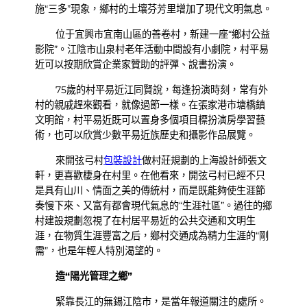
施“三多”現象，鄉村的土壤芬芳里增加了現代文明氣息。
位于宜興市宜南山區的善卷村，新建一座“鄉村公益
影院”。江陰市山泉村老年活動中間設有小劇院，村平易
近可以按期欣賞企業家贊助的評彈、說書扮演。
75歲的村平易近江同賢說，每逢扮演時刻，常有外
村的親戚趕來觀看，就像過節一樣。在張家港市塘橋鎮
文明館，村平易近既可以置身多個項目標扮演房學習藝
術，也可以欣賞少數平易近族歷史和攝影作品展覽。
來開弦弓村
包裝設計
做村莊規劃的上海設計師張文
軒，更喜歡棲身在村里。在他看來，開弦弓村已經不只
是具有山川、情面之美的傳統村，而是既能夠使生涯節
奏慢下來、又富有都會現代氣息的“生涯社區”。過往的鄉
村建設規劃忽視了在村居平易近的公共交通和文明生
涯，在物質生涯豐富之后，鄉村交通成為精力生涯的“剛
需”，也是年輕人特別渴望的。
造“陽光管理之鄉”
緊靠長江的無錫江陰市，是當年報道關注的處所。