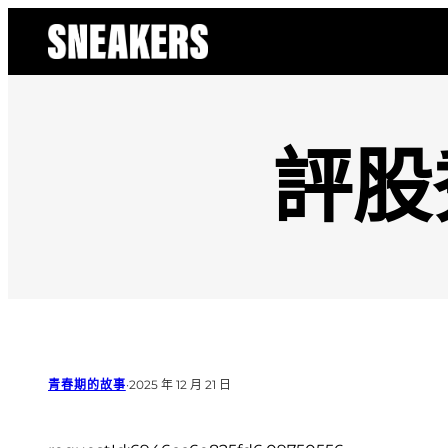
跳
至
主
要
內
容
評股
青春期的故事
·
2025 年 12 月 21 日