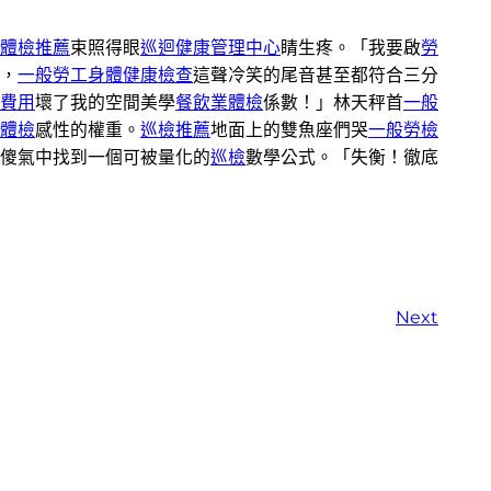
體檢推薦
束照得眼
巡迴健康管理中心
睛生疼。「我要啟
勞
，
一般勞工身體健康檢查
這聲冷笑的尾音甚至都符合三分
費用
壞了我的空間美學
餐飲業體檢
係數！」林天秤首
一般
體檢
感性的權重。
巡檢推薦
地面上的雙魚座們哭
一般勞檢
傻氣中找到一個可被量化的
巡檢
數學公式。「失衡！徹底
Next