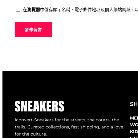
在
瀏覽器
中儲存顯示名稱、電子郵件地址及個人網站網址，
S
ME
Iconvert-Sneakers for the streets, the courts, the
WO
trails. Curated collections, fast shipping, and a love
KI
for the culture.