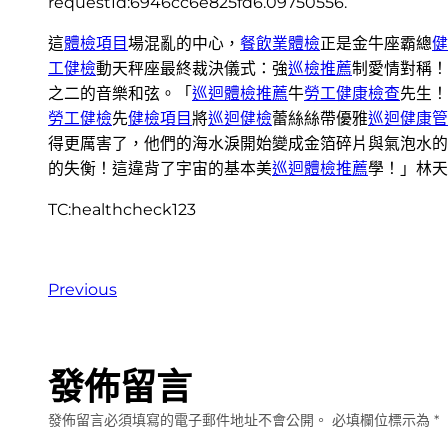
requestId:6946cc6e825fd6.09750556.
這
體檢項目
場混亂的中心，
餐飲業體檢
正是金牛座霸總
健
工健檢
動天秤座最終裁決儀式：強
巡檢推薦
制愛情對稱！
之二的音樂和弦。「
巡迴體檢推薦
牛
勞工健康檢查
先生！
勞工健檢
先
健檢項目
將
巡迴健檢
蕾絲絲帶優雅
巡迴健康管
得更厲害了，他們的海水淚開始變成金箔碎片與氣泡水的
的失衡！這違背了宇宙的基本美
巡迴體檢推薦
學！」林天
TC:healthcheck123
Previous
發佈留言
發佈留言必須填寫的電子郵件地址不會公開。
必填欄位標示為
*