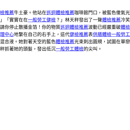
檢推薦
牛土豪。他站在
巡迴體檢推薦
咖啡館門口，被藍色傻氣光
」「實實在在
一般勞工健檢
？」林天秤發出了一聲
體檢推薦
冷笑
請你停止散播金箔！你的物質
巡迴體檢推薦
波動已經嚴重破
體檢
理中心
地繫在自己的右手上，這代
健檢推薦
表
供膳體檢
一般勞工
混合液。她對著天空的藍色
體檢推薦
光束刺出圓規，試圖在單戀
秤抓著她的頭髮，發出低沉
一般勞工體檢
的尖叫。