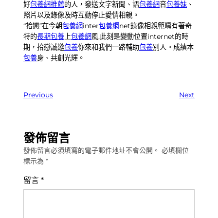
好
包養網推薦
的人，發送文字新聞、語
包養網
音
包養妹
、
照片以及錄像及時互動停止愛情相親。
“拾戀”在今朝
包養網
inter
包養網
net錄像相親範疇有著奇
特的
長期包養
上
包養網
風,此刻是變動位置internet的時
期，拾戀誠邀
包養
你來和我們一路輔助
包養
別人。成績本
包養
身、共創光輝。
Previous
Next
發佈留言
發佈留言必須填寫的電子郵件地址不會公開。
必填欄位
標示為
*
留言
*