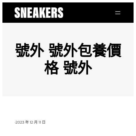
跳
至
主
要
內
容
號外 號外包養價
格 號外
·
2023 年 12 月 11 日