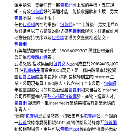
僱用請求：隻要你有一部
包養網
可上彀的手機，五官規
矩，有較
包養網
好的溝通才能。能接收露臉和出鏡，男女
包養
不限，地區不限！
任務
包養網
內在的事務：
包養網
APP上線後，男女用戶以
及紅娘會以三方錄像的形式錄
包養網
像聊天、紅娘或許月
老擔任保持次序以及
包養網
領導男女嘉賓相親結交。
包養網
有興趣請加微電子訊號：18064029703 備註自得兼職
公司佈
包養甜心網
景：
武漢悠然-指收集無限
包養女人
公司成立於2016年05月03
日,註
包養站長
冊資金1000萬元，是一傢由融眾本錢投資
團
包養金額
體董事長謝小青師長教師創立的internet企
業，公司現有員工150餘人，包含來自上市公司、
包養網
年夜型團體公司的焦點治理層
包養網
和來自著名internet
公司經歷豐盛的研
甜心花園
包養網
發、產物、運營人才,
包養網
凝集瞭一批internet行業精英和富有創業豪情的
年青人。
“拾戀”
包養網
是武漢悠然一指收集無限
包養網
公司開闢的
一
包養
款錄像愛情相親APP ,產物供給及時錄像互
包養網
動和相親場景，用戶可以
包養網ppt
經由過程拾戀熟悉愛