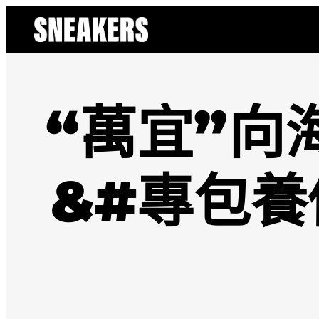
跳
至
主
要
內
容
“萬宜”向
&#專包養