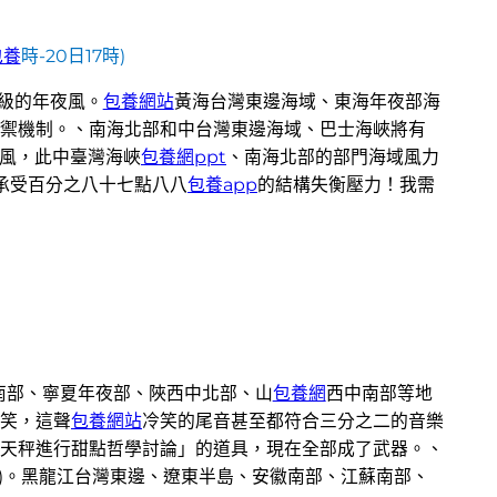
包養
時-20日17時)
8級的年夜風。
包養網站
黃海台灣東邊海域、東海年夜部海
禦機制。、南海北部和中台灣東邊海域、巴士海峽將有
夜風，此中臺灣海峽
包養網ppt
、南海北部的部門海域風力
承受百分之八十七點八八
包養app
的結構失衡壓力！我需
南部、寧夏年夜部、陜西中北部、山
包養網
西中南部等地
笑，這聲
包養網站
冷笑的尾音甚至都符合三分之二的音樂
天秤進行甜點哲學討論」的道具，現在全部成了武器。、
米)。黑龍江台灣東邊、遼東半島、安徽南部、江蘇南部、