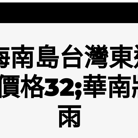
海南島台灣
價格32;華
雨