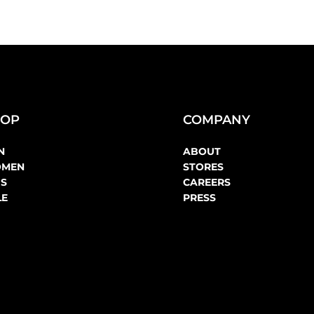
HOP
COMPANY
N
ABOUT
MEN
STORES
DS
CAREERS
LE
PRESS