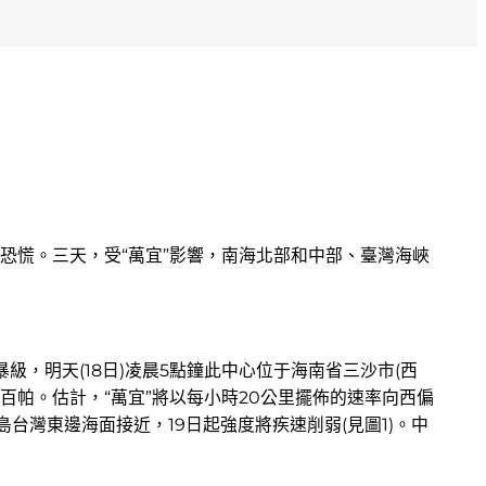
學恐慌。三天，受“萬宜”影響，南海北部和中部、臺灣海峽
，明天(18日)凌晨5點鐘此中心位于海南省三沙市(西
980百帕。估計，“萬宜”將以每小時20公里擺佈的速率向西偏
島台灣東邊海面接近，19日起強度將疾速削弱(見圖1)。中