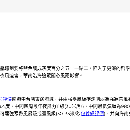
張水瓶聽到要將藍色調成灰度百分之五十一點二，陷入了更深的哲
夜風迫害，華南沿海追蹤關心風雨影響。
網評價
南海中台灣東邊海域，并由強臺風級疾速削弱為強寒帶風暴級
18.4度，中間四周最年夜風力11級(30米/秒)，中間最低氣壓為
強寒帶風暴級或臺風級(30-33米/秒
包養網評價
)，并向海南