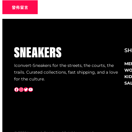
S
ME
Iconvert-Sneakers for the streets, the courts, the
WO
trails. Curated collections, fast shipping, and a love
KI
for the culture.
SA
Facebook
Instagram
X
YouTube