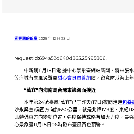
青春期的故事
·
2025 年 12 月 23 日
requestId:694a52d640d865.25495806.
中新網11月18日電 據中心景象臺網站新聞，將來
等海域有臺風災難風
甜心寶貝包養網
險，留意防范海上年
“萬宜”向海南島台灣東邊海面接近
本年第24號臺風“萬宜”已于昨天(17日)夜間進進
包養
沙永興島)偏西方向約650公里，就是北緯17.9度、東經1
北轉偏東方向變動位置，強度保持或略有加大力度，最強可達
心景象臺11月18日06時發布臺風黃色預警。