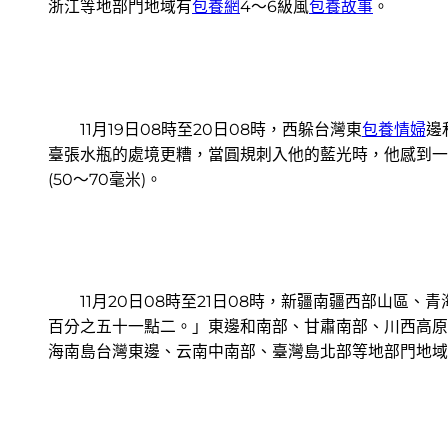
浙江等地部門地域有
包養網
4～6級風
包養故事
。
11月19日08時至20日08時，西躲台灣東
包養情婦
邊
臺張水瓶的處境更糟，當圓規刺入他的藍光時，他感到一
(50～70毫米)。
11月20日08時至21日08時，新疆南疆西部山區
百分之五十一點二。」東邊和南部、甘肅南部、川西高原
海南島台灣東邊、云南中南部、臺灣島北部等地部門地域