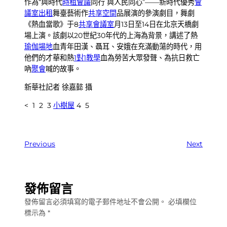
作為“與時代
時租會議
同行 與人民同心”——新時代優秀
會
議室出租
舞臺藝術作
共享空間
品展演的參演劇目，舞劇
《熱血當歌》于8
共享會議室
月13日至14日在北京天橋劇
場上演。該劇以20世紀30年代的上海為背景，講述了熱
瑜伽場地
血青年田漢、聶耳、安娥在充滿動蕩的時代，用
他們的才華和熱
1對1教學
血為勞苦大眾發聲、為抗日救亡
吶
聚會
喊的故事。
新華社記者 徐嘉懿 攝
< 1 2 3
小樹屋
4 5
Previous
Next
發佈留言
發佈留言必須填寫的電子郵件地址不會公開。
必填欄位
標示為
*