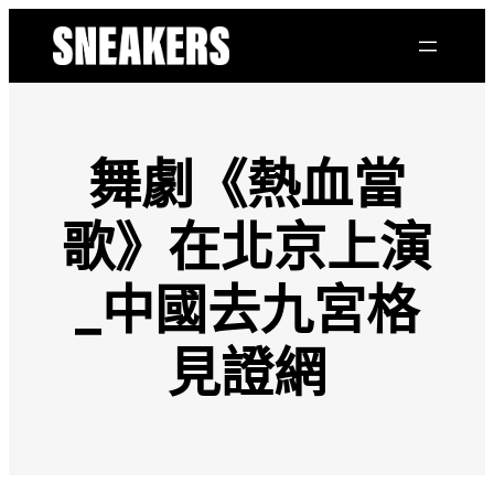
跳
至
主
要
內
容
舞劇《熱血當
歌》在北京上演
_中國去九宮格
見證網