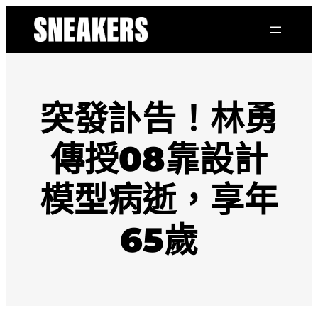
跳
至
主
要
內
容
突發訃告！林勇
傳授08靠設計
模型病逝，享年
65歲