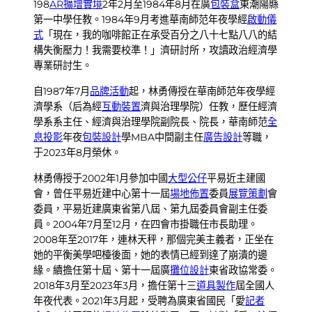
198
AR擴增實境
2年2月至1984年8月在廣
包裝盒
東潮陽縣
第一中學任教。1984年9月考進華南師范年夜學經
啟動儀
式
「現在，我的咖啡館正在承受百分之八十七點八八的結
構失衡壓力！我需要校準！」濟研討所，攻讀政治經濟學
專業研討生。
自1987年7月
品牌活動
起，林勇傳授在華南師范年夜學經
濟學系（后為經
互動裝置
濟與治理學院）任教，歷任經濟
學系系主任、經濟與治理學院副院長、院長，華南師范
全
息投影
年夜
包裝設計
學MBA中間副主任
廣告設計
等職，
于2023年8月榮休。
林勇傳授于2002年1月參加中國
大型公仔
平易近主建國
會，曾任平易近建中心第十一屆
場地佈置
委員
展覽策劃
會
委員，平易近建廣東省第八屆、第九屆委員會副主任委
員。2004年7月至12月，在四會市掛職任市長助理。
2008年至2017年，連林天秤，那個完美主義者，正坐在
她的平衡美學吧檯後面，她的表情已經到達了崩潰的邊
緣。續擔任第十屆、第十一屆廣
攤位設計
東省政協常委。
2018年3月至2023年3月，擔任第十三
道具製作
屆全國人
年夜代表。2021年3月起，受聘為廣東省國民「愛
記者