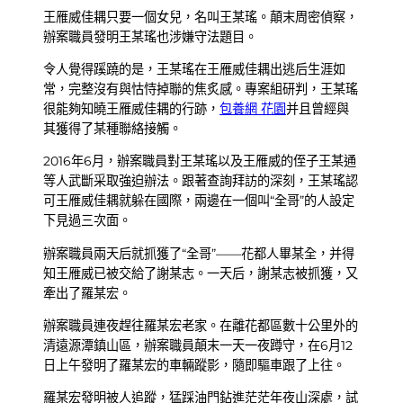
王雁威佳耦只要一個女兒，名叫王某瑤。顛末周密偵察，
辦案職員發明王某瑤也涉嫌守法題目。
令人覺得蹊蹺的是，王某瑤在王雁威佳耦出逃后生涯如
常，完整沒有與怙恃掉聯的焦炙感。專案組研判，王某瑤
很能夠知曉王雁威佳耦的行跡，
包養網 花園
并且曾經與
其獲得了某種聯絡接觸。
2016年6月，辦案職員對王某瑤以及王雁威的侄子王某通
等人武斷采取強迫辦法。跟著查詢拜訪的深刻，王某瑤認
可王雁威佳耦就躲在國際，兩邊在一個叫“全哥”的人設定
下見過三次面。
辦案職員兩天后就抓獲了“全哥”——花都人畢某全，并得
知王雁威已被交給了謝某志。一天后，謝某志被抓獲，又
牽出了羅某宏。
辦案職員連夜趕往羅某宏老家。在離花都區數十公里外的
清遠源潭鎮山區，辦案職員顛末一天一夜蹲守，在6月12
日上午發明了羅某宏的車輛蹤影，隨即驅車跟了上往。
羅某宏發明被人追蹤，猛踩油門鉆進茫茫年夜山深處，試