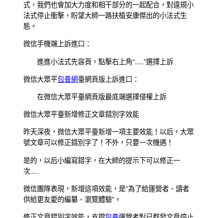
式，我們也會加大力度和相干部分的一起配合，對違規小
法式停止衝擊，盼望大師一路扶植安康傑出的小法式生
態。
微信手機端上訴進口：
進進小法式先容頁，點擊右上角“……”選擇上訴
微信大眾平
包養網
臺網頁版上訴進口：
在微信大眾平臺網頁版最底端選擇侵權上訴
微信大眾平臺新增修正文章錯別字效能
昨天深夜，微信大眾平臺新增一項主要效能！以后，大眾
號文章可以修正錯別字了！不外，只要一次機遇！
是的，以后小編寫錯字，在大師的提示下可以修正一
次……
微信團隊表現，新增這項效能，是“為了給運營者、讀者
供給更友愛的編纂、瀏覽體驗”。
修正文章錯別字效能，支撐
包養
運營者對已群發文章停止