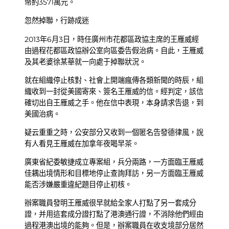
幣約3571萬元。
忽然掉聯，行跡成迷
2013年6月3日，時任廣州市花都區政協主席的王雁威經
由過程花都區政協辦公室向區委告假治病。自此，王雁威
及其老婆徐某華就一向處于掉聯狀況。
就在組織停止核對、社會上開端瘋傳各類新聞的時辰，組
織收到一封從美國寄來、簽名王雁威的信。經判定，該信
確切出自王雁威之手。他在信中表現，本身請求告退，到
美國治病。
疑云重重之時，公安部分又收到一個匿名告發德律風，說
有人看見王雁威在加拿年夜喝早茶。
廣東省紀委敏捷成立專案組，兵分兩路，一方面臨王雁威
佳耦出境情形和目標地停止查詢拜訪，另一方面臨王雁威
能否涉嫌嚴重違紀題目停止初核。
辦案職員發明王雁威很早就給全家人打點了另一套成分
證，并用這套成分證打點了港澳通行證，不消除他們經由
過程港澳出境的能夠。但是，辦案職員在收支境部分居然