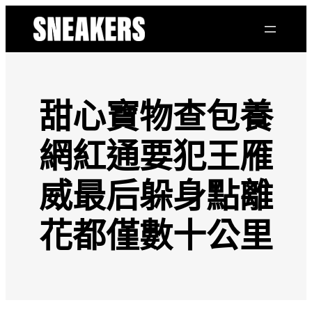
跳
至
主
要
內
容
甜心寶物查包養
網紅通要犯王雁
威最后躲身點離
花都僅數十公里