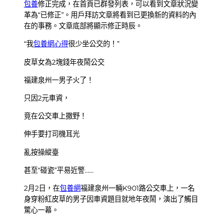
包養
修正完成，在首頁已群發列表，可以看到文章狀況變
革為“已修正”。用戶拜訪文章將看到已更換新的資料的內
在的事務。文章底部將顯示修正時辰。
“我
包養網心得
很少坐公交的！”
皮草女為2塊錢年夜鬧公交
福建泉州一男子火了！
只因2元車資，
竟在公交車上撒野！
伸手要打司機耳光
亂按操縱臺
甚至“碰瓷”平易近警……
2月2日，在
包養網
福建泉州一輛K901路公交車上，一名
身穿粉紅皮草的男子因車資題目就地年夜鬧，演出了觸目
驚心一幕。