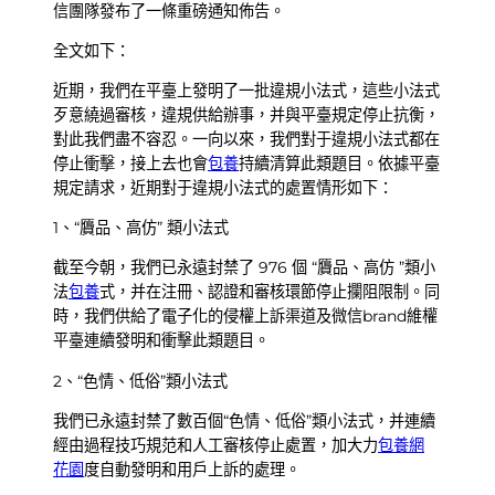
信團隊發布了一條重磅通知佈告。
全文如下：
近期，我們在平臺上發明了一批違規小法式，這些小法式
歹意繞過審核，違規供給辦事，并與平臺規定停止抗衡，
對此我們盡不容忍。一向以來，我們對于違規小法式都在
停止衝擊，接上去也會
包養
持續清算此類題目。依據平臺
規定請求，近期對于違規小法式的處置情形如下：
1、“贗品、高仿” 類小法式
截至今朝，我們已永遠封禁了 976 個 “贗品、高仿 ”類小
法
包養
式，并在注冊、認證和審核環節停止攔阻限制。同
時，我們供給了電子化的侵權上訴渠道及微信brand維權
平臺連續發明和衝擊此類題目。
2、“色情、低俗”類小法式
我們已永遠封禁了數百個“色情、低俗”類小法式，并連續
經由過程技巧規范和人工審核停止處置，加大力
包養網
花園
度自動發明和用戶上訴的處理。