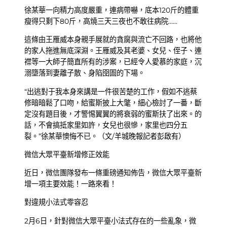
徐某華一向精力高度嚴重，連病帶嚇，底本120斤的體重
瘦得只剩下80斤，高燒三天三夜也不敢往病院……
這條由王雁威本身親手展就的貪腐與流亡不回路，也將他
的家人拖進無底深淵。王雁威及其老婆、女兒、侄子、連
襟等一大師子簡直所有的涉案，已經令人愛慕的家庭，沉
溺墮落到妻離子散、身陷囹圄的下場。
“出逃對于我本身來講是一件很苦楚的工作，假如不逃蔡
修暗暗鬆了口吻，給蜜斯披上大氅，細心檢討了一番，斷
定沒有題目後，才警惕翼翼的將衰弱的蜜斯扶了出來。的
話，不會搞抵家里如許，女兒也很慘，家里也四分五
裂。”徐某華懊悔不已。（文/羊城晚報記者彭啟有）
微信大眾平臺新增修正效能
近日，微信團隊發布一條重磅通知佈告，微信大眾平臺新
增一項主要效能！一路來看！
對違規小法式零容忍
2月6日，針對微信大眾平臺小法式存在的一些亂象，微