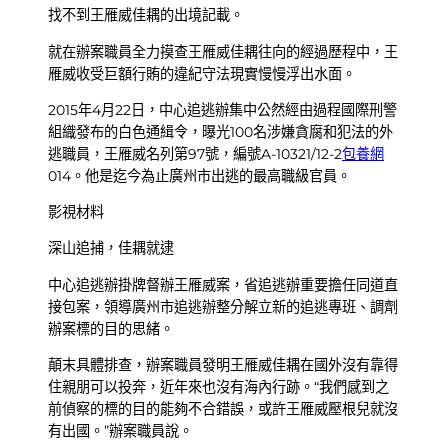
找不到王雁威佳耦的出境記載。
就在辦案職員全力摸查王雁威佳耦往向的經過歷程中，王
雁威收受巨額行賄的違紀守法現實慢慢浮出水面。
2015年4月22日，中心追逃辦集中公然經由過程國際刑警
組織發布的白色通緝令，曝光100名涉嫌貪腐和犯法的外
逃職員，王雁威名列第97號，編號A-10321/12-2
包養網
014。他是迄今為止廣州市出逃的最高職級官員。
影視材料
深山追捕，佳耦就逮
中心追逃辦掛牌督辦王雁威案，省追逃辦重要擔任同道直
接包案，領導廣州市追逃辦整分解立新的追逃專班、調劑
辦案標的目的思緒。
顛末具體排查，辦案職員發明王雁威佳耦在國外沒有靠得
住親朋可以投奔，近年來也沒有海內行跡。“我們感到之
前偵察的標的目的能夠不合錯誤，或許王雁威壓根兒就沒
有出國。”辦案職員說。