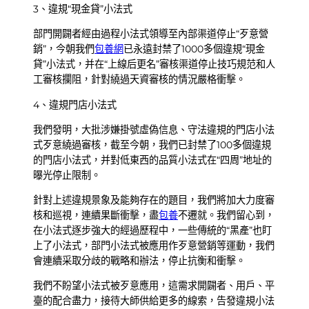
3、違規“現金貸”小法式
部門開闢者經由過程小法式領導至內部渠道停止“歹意營
銷”，今朝我們
包養網
已永遠封禁了1000多個違規“現金
貸”小法式，并在“上線后更名”審核渠道停止技巧規范和人
工審核攔阻，針對繞過天資審核的情況嚴格衝擊。
4、違規門店小法式
我們發明，大批涉嫌掛號虛偽信息、守法違規的門店小法
式歹意繞過審核，截至今朝，我們已封禁了100多個違規
的門店小法式，并對低東西的品質小法式在“四周”地址的
曝光停止限制。
針對上述違規景象及能夠存在的題目，我們將加大力度審
核和巡視，連續果斷衝擊，盡
包養
不遷就。我們留心到，
在小法式逐步強大的經過歷程中，一些傳統的“黑產”也盯
上了小法式，部門小法式被應用作歹意營銷等運動，我們
會連續采取分歧的戰略和辦法，停止抗衡和衝擊。
我們不盼望小法式被歹意應用，這需求開闢者、用戶、平
臺的配合盡力，接待大師供給更多的線索，告發違規小法