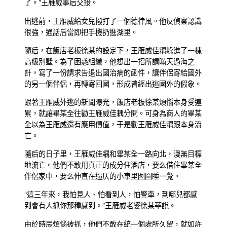
了。”王雁威事后交接。
出逃前，王雁威給女兒撥打了一個德律風。他反偵察認識
很強，通話后當即把手機扔進湖里。
隨后，在飯店老板徐某的設定下，王雁威佳耦躲進了一棟
高級別墅。為了困惑組織，他想出一招所謂瞞天過海之
計，寫了一份請求告退出國治病的函件，讓伴侶寄給國外
的另一個伴侶，再轉寄回國，形成曾經出逃國外的假象。
跟著王雁威外逃的新聞曝光，飯店老板徐某煩惱本身受連
累，就讓畢某全往勸王雁威佳耦分開。可身為商人的畢某
全以為王雁威還有應用價值，于是勸王雁威佳耦跟本身流
亡。
隨后的日子里，王雁威佳耦和畢某全一路向北，漫無目標
地流亡。他們不敢用真正的成分住酒店，要么借住畢某全
伴侶家中，要么伸直在逼仄的小車里囫圇睡一覺。
“這三年來，我怕見人、怕看到人，怕警車，到哪兒都感
到會有人抓你那種感到。”王雁威老婆徐某華說。
由於時辰煩惱被抓，他們不敢在統一個處所久留，就如許