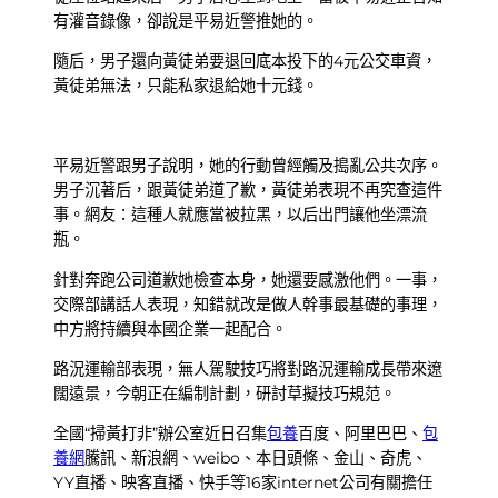
有灌音錄像，卻說是平易近警推她的。
隨后，男子還向黃徒弟要退回底本投下的4元公交車資，
黃徒弟無法，只能私家退給她十元錢。
平易近警跟男子說明，她的行動曾經觸及搗亂公共次序。
男子沉著后，跟黃徒弟道了歉，黃徒弟表現不再究查這件
事。網友：這種人就應當被拉黑，以后出門讓他坐漂流
瓶。
針對奔跑公司道歉她檢查本身，她還要感激他們。一事，
交際部講話人表現，知錯就改是做人幹事最基礎的事理，
中方將持續與本國企業一起配合。
路況運輸部表現，無人駕駛技巧將對路況運輸成長帶來遼
闊遠景，今朝正在編制計劃，研討草擬技巧規范。
全國“掃黃打非”辦公室近日召集
包養
百度、阿里巴巴、
包
養網
騰訊、新浪網、weibo、本日頭條、金山、奇虎、
YY直播、映客直播、快手等16家internet公司有關擔任