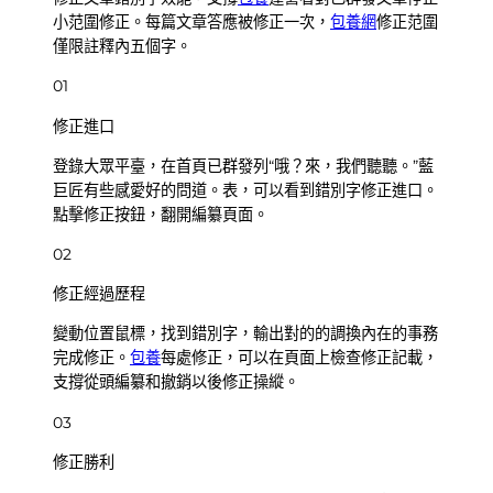
小范圍修正。每篇文章答應被修正一次，
包養網
修正范圍
僅限註釋內五個字。
01
修正進口
登錄大眾平臺，在首頁已群發列“哦？來，我們聽聽。”藍
巨匠有些感愛好的問道。表，可以看到錯別字修正進口。
點擊修正按鈕，翻開編纂頁面。
02
修正經過歷程
變動位置鼠標，找到錯別字，輸出對的的調換內在的事務
完成修正。
包養
每處修正，可以在頁面上檢查修正記載，
支撐從頭編纂和撤銷以後修正操縱。
03
修正勝利