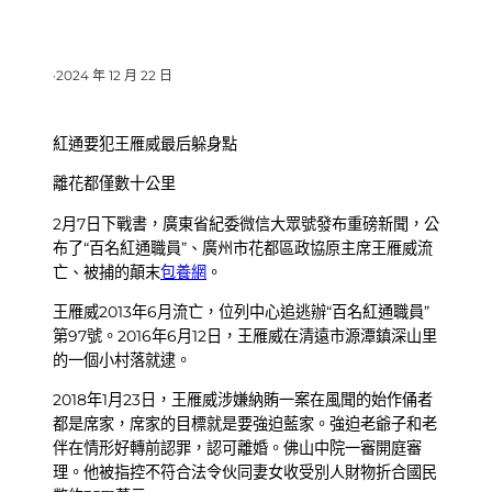
·
2024 年 12 月 22 日
紅通要犯王雁威最后躲身點
離花都僅數十公里
2月7日下戰書，廣東省紀委微信大眾號發布重磅新聞，公
布了“百名紅通職員”、廣州市花都區政協原主席王雁威流
亡、被捕的顛末
包養網
。
王雁威2013年6月流亡，位列中心追逃辦“百名紅通職員”
第97號。2016年6月12日，王雁威在清遠市源潭鎮深山里
的一個小村落就逮。
2018年1月23日，王雁威涉嫌納賄一案在風聞的始作俑者
都是席家，席家的目標就是要強迫藍家。強迫老爺子和老
伴在情形好轉前認罪，認可離婚。佛山中院一審開庭審
理。他被指控不符合法令伙同妻女收受別人財物折合國民