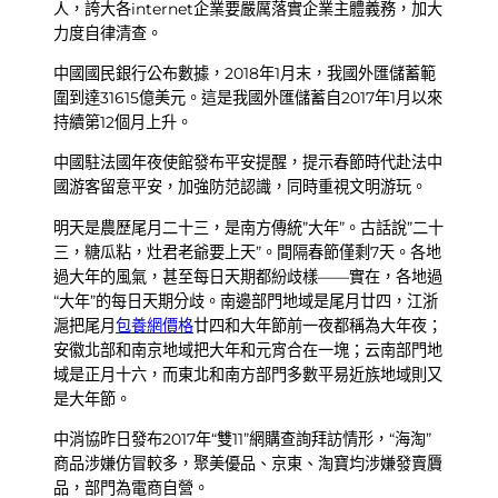
人，誇大各internet企業要嚴厲落實企業主體義務，加大
力度自律清查。
中國國民銀行公布數據，2018年1月末，我國外匯儲蓄範
圍到達31615億美元。這是我國外匯儲蓄自2017年1月以來
持續第12個月上升。
中國駐法國年夜使館發布平安提醒，提示春節時代赴法中
國游客留意平安，加強防范認識，同時重視文明游玩。
明天是農歷尾月二十三，是南方傳統”大年”。古話說”二十
三，糖瓜粘，灶君老爺要上天”。間隔春節僅剩7天。各地
過大年的風氣，甚至每日天期都紛歧樣——實在，各地過
“大年”的每日天期分歧。南邊部門地域是尾月廿四，江浙
滬把尾月
包養網價格
廿四和大年節前一夜都稱為大年夜；
安徽北部和南京地域把大年和元宵合在一塊；云南部門地
域是正月十六，而東北和南方部門多數平易近族地域則又
是大年節。
中消協昨日發布2017年“雙11”網購查詢拜訪情形，“海淘”
商品涉嫌仿冒較多，聚美優品、京東、淘寶均涉嫌發賣贗
品，部門為電商自營。