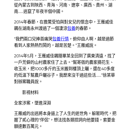
從內蒙古到陜西、青海、河南、遼寧、廣西、貴州、湖
南……逃竄了年夜半個中國。
2014年春節，在擔驚受怕與對女兒的懷念中，王雁威佳
耦在湖南永州渡過了一個凄涼
包養
的春節。
“我們兩口兒捧首痛哭
包養行情
，俯仰由人啊，越是過節
看到人家熱熱烈鬧的，越是苦楚。”王雁威說。
2014年5月，王雁威佳耦隨畢某全回到了廣東清遠，找了
一戶荒僻的山村農家住了上去。“幫寄宿的農家摘花生、
收玉米，把1000多斤的玉米搬到樓頂上曬，還在40多度
的低溫下幫農戶曬谷子。我歷來沒干過這些活……”徐某華
對辦案職員說。
影視材料
全家涉案，墜進深淵
王雁威的出逃將本身逼上了人生的逝世角。躲匿時代，把
握了貳心理的“伴侶”，想法找各類捏詞向他要錢，索要金
額達數百萬元。