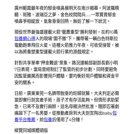
廣州範圍最年夜的郁金噴鼻展明天在南沙揭幕。阿波羅精
髓、斑雅、波瑞亞之夢、金色校閱閱兵……一眾寶貴郁金
噴鼻爭相綻放，氣象垂垂回熱，無妨了解一下狀況。
現役世界最強盛運載火箭“獵鷹重型”勝利發射，在約10萬
包養網心得
人的現場“圍不雅”下，攜帶著一輛白色特斯拉
電動跑車飛往火星。這種火箭推力年夜、可收受接管，被
以為將重塑重型運載火箭行業的游戲規定。
針對共享單車“押金難退”景象，路況運輸部副部長劉小明
7日表現，當局曾經制訂了監管的初步計劃。同時要避免
因監管嚴厲而影響用戶體驗，要均衡好用戶體驗和資金平
安的關系。
日前，廣東東莞一名臍帶脫垂的妊婦就醫，大夫判定必需
當即實行剖宮產手術，孩子才有存活能夠。但情形求助緊
急，已來不及實行麻醉。這名母親決然批准，隨即忍著劇
痛誕下了一名男嬰。從推動產房到大夫剖宮掏出baby
包
養平台推薦
，前
包養
后僅用了4分鐘！
縱覽同城媒體頭版