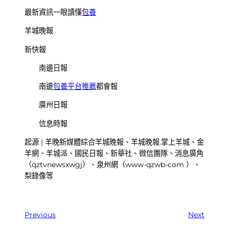
最新資訊一眼讀懂
包養
羊城晚報
新快報
南邊日報
南邊
包養平台推薦
都會報
廣州日報
信息時報
起源 | 羊晚新媒體綜合羊城晚報、羊城晚報.掌上羊城、金
羊網、羊城派、國民日報、新華社、微信團隊、消息廣角
（qztvnewsxwgj）、泉州網（www-qzwb-com ）、
梨錄像等
Previous
Next