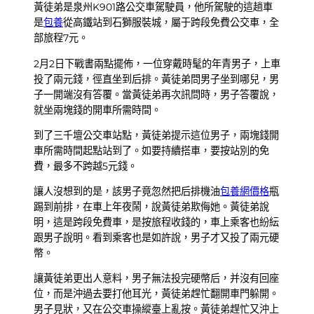
黃徒弟是泉州K901路公交車駕駛員，他所駕駛的這趟車
是
包養
從高鐵站到石獅服裝城，屬于跨段免費公交車，全
部旅程7元。
2月2日下戰書兩點擺佈，一位穿戴時髦的年青男子，上車
投了兩元錢，徑直坐到后排。黃徒弟問男子坐到哪兒，男
子一開端沒有答覆。當黃徒弟再次訊問時，男子答覆說，
就坐兩塊錢的開車所需時間。
到了三千壇公交車站點，黃徒弟提示這位男子，兩塊錢開
車所需時間起點站到了。如要持續搭車，要按站別的免
費，最多不跨越5元錢。
讓人沒想到的是，該男子竟忽然把后排機油
包養網價格
瓶
踢到前排，在車上年夜鬧，說黃徒弟欺侮她。黃徒弟說
明，這是跨段免費車，是按旅程收錢的，車上乘客也紛紜
跟男子說明。看到乘客也是如許說，男子才又投了兩元硬
幣。
讓黃徒弟更出人意料，男子無法投完硬幣后，并沒有回座
位，而是沖過去要打他耳光，黃徒弟趕忙翻開車門躲開。
男子見狀，又在公交車操縱臺上亂按。黃徒弟趕忙又沖上