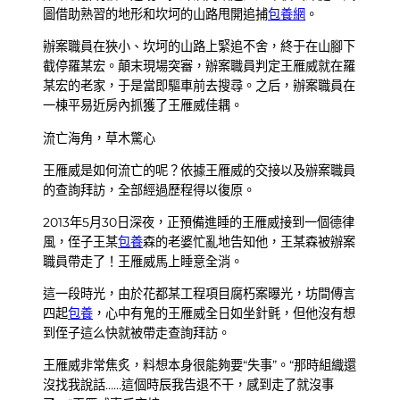
圖借助熟習的地形和坎坷的山路甩開追捕
包養網
。
辦案職員在狹小、坎坷的山路上緊追不舍，終于在山腳下
截停羅某宏。顛末現場突審，辦案職員判定王雁威就在羅
某宏的老家，于是當即驅車前去搜尋。之后，辦案職員在
一棟平易近房內抓獲了王雁威佳耦。
流亡海角，草木驚心
王雁威是如何流亡的呢？依據王雁威的交接以及辦案職員
的查詢拜訪，全部經過歷程得以復原。
2013年5月30日深夜，正預備進睡的王雁威接到一個德律
風，侄子王某
包養
森的老婆忙亂地告知他，王某森被辦案
職員帶走了！王雁威馬上睡意全消。
這一段時光，由於花都某工程項目腐朽案曝光，坊間傳言
四起
包養
，心中有鬼的王雁威全日如坐針氈，但他沒有想
到侄子這么快就被帶走查詢拜訪。
王雁威非常焦炙，料想本身很能夠要“失事”。“那時組織還
沒找我說話……這個時辰我告退不干，感到走了就沒事