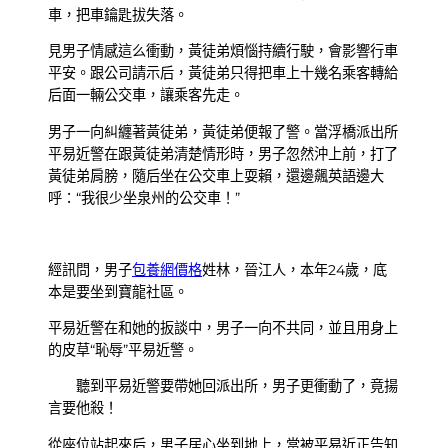
車，把車鑰匙拔失落。
見男子情感這么衝動，黃徒弟煩惱持續行駛，會影響行車
平安。跟公司請示后，黃徒弟只得把車上十幾名乘客轉給
后面一輛公交車，讓乘客先走。
男子一向糾纏著黃徒弟，黃徒弟便報了警。當浮橋派出所
平易近警在跟黃徒弟清楚情形時，男子忽然沖上前，打了
黃徒弟肩膀，隨后坐在公交車上耍賴，還邊飆英語邊大
呼：“我很少坐泉州的公交車！”
經訊問，男子
包養網價格
姓林，晉江人，本年24歲，底
本是要坐到寶龍社區。
平易近警在和她的扳談中，男子一向不共同，並且用身上
的皮草“恥辱”平易近警。
聽到平易近警要帶她回派出所，男子更衝動了，竟揚
言要他殺！
從座位站起來后，男子居心坐到地上，當被平易近正告知