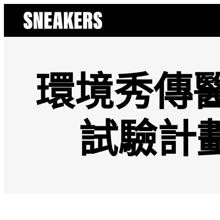
跳
至
主
要
內
容
環境秀傳
試驗計劃