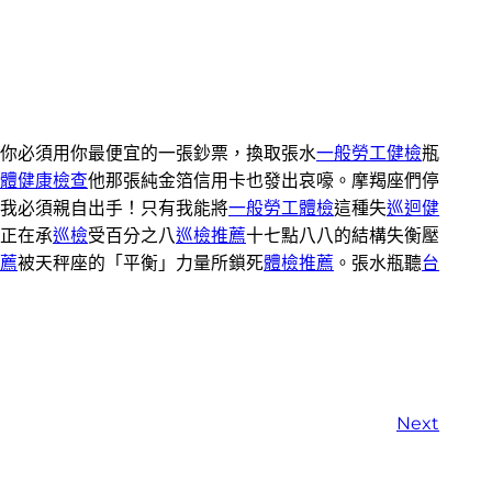
你必須用你最便宜的一張鈔票，換取張水
一般勞工健檢
瓶
體健康檢查
他那張純金箔信用卡也發出哀嚎。摩羯座們停
我必須親自出手！只有我能將
一般勞工體檢
這種失
巡迴健
正在承
巡檢
受百分之八
巡檢推薦
十七點八八的結構失衡壓
薦
被天秤座的「平衡」力量所鎖死
體檢推薦
。張水瓶聽
台
Next