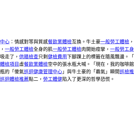
中心
：情感對等與質感
餐飲業體檢
互換。牛土豪
一般勞工體檢
，
，
一般勞工體檢
全身的肌
一般勞工體檢
肉開始痙攣，
一般勞工身
吸走了，
供膳檢查
只剩
健檢費用
下腳踝上的標籤在隨風飄盪。「
體檢項目
虛
餐飲業體檢
空中的張水瓶大喊。「現在，我的咖啡館
瓶的「傻氣
巡迴健康管理中心
」與牛土豪的「霸氣」瞬間
巡檢推
巡迴體檢推薦
點二，
勞工體健
陷入了更深的哲學恐慌。