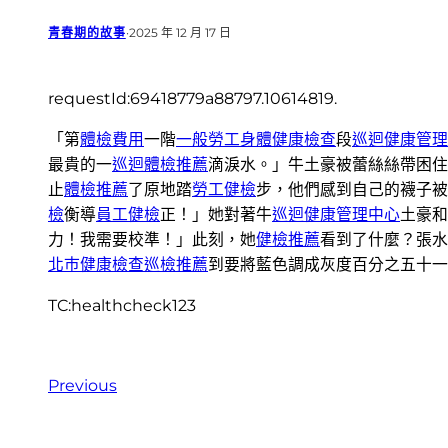
青春期的故事
·
2025 年 12 月 17 日
requestId:69418779a88797.10614819.
「第
體檢費用
一階
一般勞工身體健康檢查
段
巡迴健康管理
最貴的一
巡迴體檢推薦
滴淚水。」牛土豪被蕾絲絲帶困住
止
體檢推薦
了原地踏
勞工健檢
步，他們感到自己的襪子被
檢
衡導
員工健檢
正！」她對著牛
巡迴健康管理中心
土豪和
力！我需要校準！」此刻，她
健檢推薦
看到了什麼？張水
北巿健康檢查
巡檢推薦
到要將藍色調成灰度百分之五十一
TC:healthcheck123
Previous