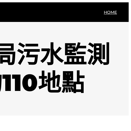
HOME
局污水監測
110地點