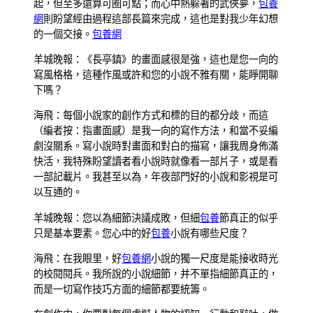
起，但至多還算可圈可點；而心中熱躲著的武俠夢，
包養
網
則盼望經由過程這部長篇來完成，這也是對我少年幻想
的一個交接。
包養網
羊城晚報：《長亭鎮》的畫面感很是強，這也是您一向的
寫風格格，這種作風或許和您的小說不雅有關，能睜開聊
下嗎？
海飛：每個小說家的創作方式和標的目的都分歧，而這
（編者按：指畫面感）是我一向的寫作方法，和當不妥編
劇沒關系。寫小說時對畫面和對白的描寫，讓我周身佈滿
快活，我特殊盼望讀者看小說時就像看一部片子，或是看
一部記載片。我甚至以為，年夜部門好的小說和影視是可
以互通的。
羊城晚報：您以為細節決議成敗，但細
包養
節真正的似乎
只是基本要素。您心中的好
包養
小說有哪些尺度？
海飛：在我眼里，好
包養網
小說的獨一尺度是能接收時光
的校閱閱兵。我所說的小說細節，并不單指細節真正的，
而是一切寫作技巧方面的細節都要統籌。