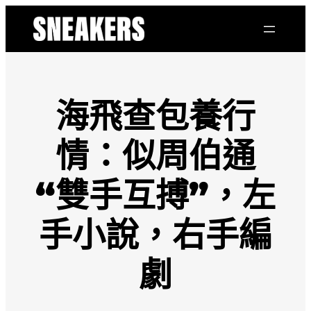
跳
至
主
要
內
容
海飛查包養行
情：似周伯通
“雙手互搏”，左
手小說，右手編
劇