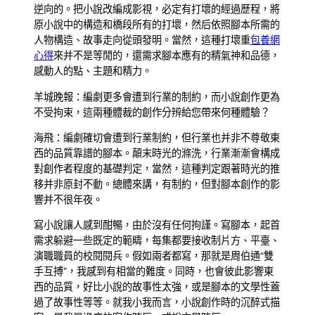
逆向的。把小說改編成影視，必定有打壞的經過歷程，將
原小說中的構造和橋段所有的打壞，然后依照腳本所需的
人物構造、故事走向從頭發明。當然，這種打壞重
包養網
心得
來并不是等閒的，還需求腳本應有的精氣神和品德，
感動人的點、主題和精力。
羊城晚報：編劇更多會遭到行業的制約，而小說創作更為
不受拘束，這兩種體裁的創作分辨給您帶來何種體驗？
海飛：編劇確切會遭到行業制約，但行業也并非不尊敬東
西的品質靠譜的腳本。顛末時光的滌洗，行業漸漸會構成
對創作者程度的基礎判定，當然，這種判定跟著時光的推
移并非原封不動。總體來講，有制約，但對腳本創作的影
響并不很年夜。
寫小說讓人感到酣暢，由於沒有任何拘謹。寫腳本，起首
需求躲避一些既定的範疇，每集都要接收制片方、平臺、
演職職員的校閱閱兵。假如兩者都寫，那就是周伯通“雙
手互搏”，我感到有相當的難度。同時，也會彼此影響東
西的品質，好比小說的故事性太強，或是腳本的文學性蓋
過了故事性等等。就我小我而言，小說創作時的沉醉式描