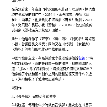
遍片子。
在海飛看來，年夜部門小說和影視作品可以互通，這也表
現在他本身的創作中。2014年，海飛出書小說集《麻
雀》，兩年后，他擔負同名諜戰劇《麻雀》編劇；2017
年，海飛發布長篇小說《驚蟄》，2019年，他任編劇的
諜戰劇《諜戰深海之驚蟄》開播。
此外，他還創作了《醒來》《唐山海》《捕風者》等諜戰
小說，曾獲國民文學獎；同時又在《代號》《女管家》
《旗袍》等多部影視作品中擔綱編劇……
中國作協副主席、有名評論家李敬澤曾評價說
包養
：“海
飛的諜戰系列，寫的是命懸一線的濁世，孤盡幽暗的人
道。”那么，除了諜戰系列，海飛還有如何的文學幻想？
他穿越于小說和腳本創作之間的隱秘途徑又是什么？近
日，海飛接收了羊城晚報記者專訪。
談新作：
以《長亭鎮》 完成少年武俠夢
羊城晚報：傳聞您年少時就有武俠夢，此次您在《長亭