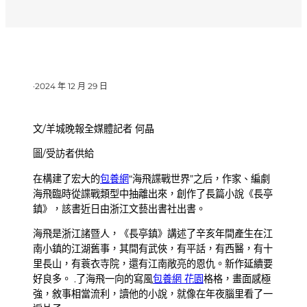
·
2024 年 12 月 29 日
文/羊城晚報全媒體記者 何晶
圖/受訪者供給
在構建了宏大的
包養網
“海飛諜戰世界”之后，作家、編劇
海飛臨時從諜戰類型中抽離出來，創作了長篇小說《長亭
鎮》，該書近日由浙江文藝出書社出書。
海飛是浙江諸暨人，《長亭鎮》講述了辛亥年間產生在江
南小鎮的江湖舊事，其間有武俠，有平話，有西醫，有十
里長山，有蓑衣寺院，還有江南敞亮的恩仇。新作延續要
好良多。 .了海飛一向的寫風
包養網 花園
格格，畫面感極
強，敘事相當流利，讀他的小說，就像在年夜腦里看了一