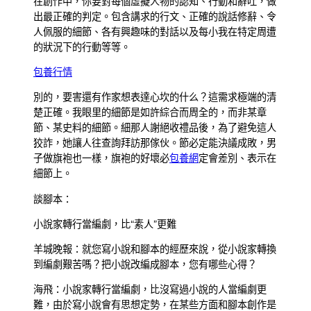
在創作中，你要對每個虛擬人物的認知、行動和辭吐，做
出最正確的判定。包含講求的行文、正確的說話修辭、令
人佩服的細節、各有興趣味的對話以及每小我在特定周遭
的狀況下的行動等等。
包養行情
別的，要害還有作家想表達心坎的什么？這需求極端的清
楚正確。我眼里的細節是如許綜合而周全的，而非某章
節、某史料的細節。細那人謝絕收禮品後，為了避免這人
狡詐，她讓人往查詢拜訪那傢伙。節必定能決議成敗，男
子做旗袍也一樣，旗袍的好壞必
包養網
定會差別、表示在
細節上。
談腳本：
小說家轉行當編劇，比“素人”更難
羊城晚報：就您寫小說和腳本的經歷來說，從小說家轉換
到編劇艱苦嗎？把小說改編成腳本，您有哪些心得？
海飛：小說家轉行當編劇，比沒寫過小說的人當編劇更
難，由於寫小說會有思想定勢，在某些方面和腳本創作是