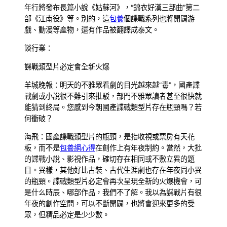
年行將發布長篇小說《姑蘇河》，“錦衣好漢三部曲”第二
部《江南役》等。別的，這
包養
個諜戰系列也將開闢游
戲、動漫等產物，還有作品被翻譯成泰文。
談行業：
諜戰類型片必定會全新火爆
羊城晚報：明天的不雅眾看劇的目光越來越“毒”，國產諜
戰劇或小說很不難引來批駁，部門不雅眾讀者甚至很快就
能猜到終局。您感到今朝國產諜戰類型片存在瓶頸嗎？若
何衝破？
海飛：國產諜戰類型片的瓶頸，是指收視或票房有天花
板，而不是
包養網心得
在創作上有年夜制約。當然，大批
的諜戰小說、影視作品，確切存在相同或不敷立異的題
目。異樣，其他好比古裝、古代生涯劇也存在年夜同小異
的瓶頸。諜戰類型片必定會再次呈現全新的火爆機會，可
是什么時辰、哪部作品，我們不了解。我以為諜戰片有很
年夜的創作空間，可以不斷開闢，也將會迎來更多的受
眾，但精品必定是少少數。