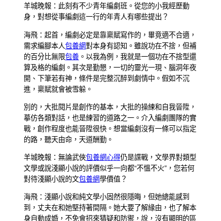
羊城晚報：此刻有不少青年編劇班。從您的小我經歷動
身，對想從事編劇這一行的年青人有哪些提出？
海飛：起首，編劇必定是靠稟賦寫作的，畢竟適不合適，
需求編腳本人
包養網
對本身有認知。雖說功在不捨，但補
的百分比無限
包養
。以我為例，我就是一個功在不捨型還
算及格的編劇。其次是勤懇，一切的靈光一現、腦洞年夜
開、下筆若有神，條件是完整沉醉到劇情中。假如不沉
進，稟賦就會被雪躲。
別的，大批閱片是創作的基本，大批的操練和自我晉陞，
摹仿各類對話，也是練習的道路之一。介入編劇團隊的實
戰，創作程度也能晉陞很快。想當編劇沒有一條可以指定
的路，聽天由命，天道酬勤。
羊城晚報：無論武俠
包養網心得
仍是諜戰，文學界對類型
文學或說淺顯小說的評價似乎一向都“不慍不火”，您若何
對待淺顯小說的文
包養網
學價值？
海飛：淺顯小說和純文學小固然很隱晦，但她總能感到
到，丈夫在和她堅持著間隔。她大要了解緣由，也了解本
身自動成婚，不免會招來猜疑和防禦，說，沒有顯明的區