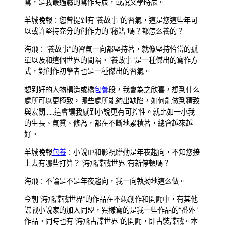
寫，是我最過癮的寫作時辰，或說文學時辰。
羊城晚報：您曾提到有“養故事”的習氣，這是您這些年可
以或許堅持充分的創作力的“秘籍”嗎？都怎么養的？
海飛：“養故事”的習氣一向都堅持著，就像堅持恰當的孤
單以及和這個世界的間隔。“養故事”是一種傑出的寫作方
式，對創作初學者也是一種傑出的習氣。
想到好的人物構造或橋
包養
段，我會為之欣喜，想到什么
處所可以更極致，哪些處所能夠出缺陷，如何能做到精致
與宏闊……這會讓我感到小說更有可控性。就比如一小我
的生長、氣質、修為，都在不斷地累積著，總會越來越
好。
羊城晚報
包養
：小說IP和影視聯動是年夜趨向，不知您接
上去有哪些打算？“海飛諜戰世界”有新停頓嗎？
海飛：不論是不是年夜趨向，我一向執拗地這么做。
今朝“海飛諜戰世界”的作品在不竭創作和開闢中，有其他
諜戰小說家的加入同盟，異樣寫的是我一些作品的“番外”
作品。同時也有“海飛古諜世界”的開闢，即古裝諜戰。本