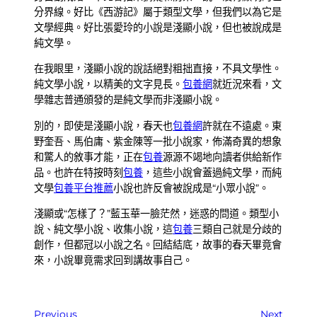
分界線。好比《西游記》屬于類型文學，但我們以為它是
文學經典。好比張愛玲的小說是淺顯小說，但也被說成是
純文學。
在我眼里，淺顯小說的說話絕對粗拙直接，不具文學性。
純文學小說，以精美的文字見長。
包養網
就近況來看，文
學雜志普通頒發的是純文學而非淺顯小說。
別的，即使是淺顯小說，春天也
包養網
許就在不遠處。東
野奎吾、馬伯庸、紫金陳等一批小說家，佈滿奇異的想象
和驚人的敘事才能，正在
包養
源源不竭地向讀者供給新作
品。也許在特按時刻
包養
，這些小說會蓋過純文學，而純
文學
包養平台推薦
小說也許反會被說成是“小眾小說”。
淺顯或“怎樣了？”藍玉華一臉茫然，迷惑的問道。類型小
說、純文學小說、收集小說，這
包養
三類自己就是分歧的
創作，但都冠以小說之名。回結結底，故事的春天畢竟會
來，小說畢竟需求回到講故事自己。
Previous
Next