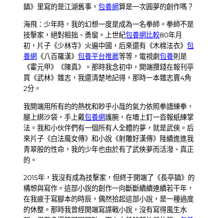
鎮》里寫的是江湖舊事，
包養網
算是一次圓夢的創作嗎？
海飛：少年時，我的幻想一度是成為一名拳師。拳師不是
技擊家，絕對粗拙、勇蠻。上世紀
包養網比較
80年月
初，片子《少林寺》火遍中國，后來還有《木棉法衣》
包
養網
《八百羅漢》
包養平台推薦
等等，電視劇
包養
則是
《霍元甲》《陳真》。那時我念初中，開端攢錢在報刊亭
買《武林》雜志，我還清楚地記得，那時一本雜志賣4角
2分。
我開端用所有的的熱枕和眇乎小哉的氣力依照拳譜練拳，
腿上綁沙袋，手上戴
包養網
護腕，在墻上釘一沓報紙練掌
法。我和小伙伴們有一個所有人全體的夢，就是武俠。后
來片子《白法魔女傳》和小說《射雕好漢傳》陸續進進我
青翠般的性命，我的少年也由於有了武俠夢而活潑、真正
的。
2015年，我沒有成為技擊家，但終于開端了《長亭鎮》的
構想與寫作。這部小說的創作一向斷斷續續連續若干年，
在我疲于寫腳本的時辰，偶然拾起這部小說，是一種過度
的休整。那時我曾經開端寫諜戰小說，沒有寫得風生水