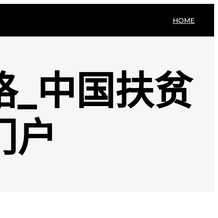
HOME
格_中国扶贫
门户