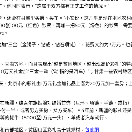
车。他同时表示，“这属于双方都有正式工作的情况。”
步，还要在县城里买房、买车。”小安说，这几乎是现在本地农村
000张100元（红色）钞票，再加一把50元（绿色）的钞票，需
万元。
元礼金加“三金（金镯子、钻戒、钻石项链）”，花费大约为3万元
甘肃等地，而且表现出“越是贫困地区，越出现高价彩礼”的特点
为10万元礼金加“三金一动（‘动’指的是汽车）”；甘肃一些农村地
来，北京市的彩礼由1万元礼金加礼品上涨为20万元加一套房；
在新疆，维吾尔族姑娘对结婚首饰（耳环、项链、手链、戒指）
各付一半，或者男方买房、女方买车）。4年前，新疆的彩礼还是
的牦牛（8000至1万元一头）、羊或者汽车就行。
和南部地区，贫困山区彩礼高于城郊村。
包養網