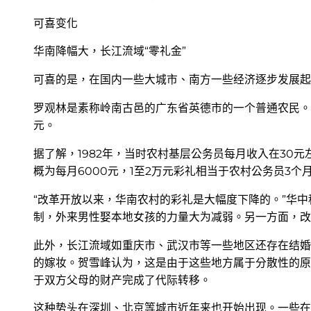
可喜变化
华南降幅大，长江流域“零礼金”
可喜的是，在国内一些大城市、南方一些经济逐步发展起
罗观林是素称岭南古邑的广东省英德市的一个普通农民。老罗
元。
据了解，1982年，当时农村基层公务员每月收入在30
概为每月6000元，1至2万元彩礼相当于农村公务员3
“改革开放以来，华南农村的彩礼是大幅度下降的。”华
制，外来男性娶本地女孩的力量大为减弱。另一方面，改
此外，长江流域如重庆市、武汉市等一些地区还存在结婚
的嫁妆。贺雪峰认为，这是由于这些地方属于分散性的原
于双方父母的财产完成了代际转移。
这种势头在深圳、北京等城市近年来也开始出现。一些在