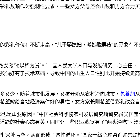
彩礼数额作为强制性要求，一些女方父母还会出钱和男方合力买
的彩礼价位在不断走高，“儿子娶媳妇，爹娘脱层皮”的现象在
导致女孩‘物以稀为贵’。”中国人民大学人口与发展研究中心主任
孩偏好有了技术基础，导致中国的出生人口性别比开始持续走高
多女少，随着城市化发展，女孩开始从农村流向城市，
包養網
从
希望嫁给当地经济条件好的男性，女方家长则希望借彩礼改变自
态也是重要原因。”中国社会科学院农村发展研究所研究员吴国宝
浮躁的社会心态有关，同时让一些职业媒婆有了“两头通吃”、漫
价彩礼’来补亏空，从而形成了恶性循环。”国家一级心理咨询师蔡