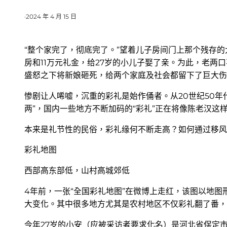
·
2024 年 4 月 15 日
“整个家完了，彻底完了。”望着儿子房间门上那个残存的
房和11万元礼金，给27岁的小儿子娶了亲。为此，老两
盛怒之下将新娘砸死，给两个家庭及社会都留下了巨大伤
惨剧让人唏嘘，沉重的彩礼是始作俑者。从20世纪50年
两”，国内一些地方不断加码的“彩礼”正在将像陈老汉这
本来是礼节性的民俗，彩礼缘何不断走高？如何通过移风
彩礼地图
西部高东部低，山村高城郊低
4年前，一张“全国彩礼地图”在微博上走红，该图以地图
大变化。其中很多地方尤其是农村地区不仅彩礼翻了番，
今年27岁的小安（应被采访者要求化名）是河北省保定