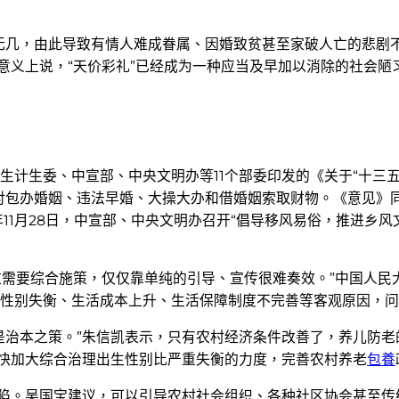
无几，由此导致有情人难成眷属、因婚致贫甚至家破人亡的悲剧
意义上说，“天价彩礼”已经成为一种应当及早加以消除的社会陋
家卫生计生委、中宣部、中央文明办等11个部委印发的《关于“十三
对包办婚姻、违法早婚、大操大办和借婚姻索取财物。《意见》
11月28日，中宣部、中央文明办召开“倡导移风易俗，推进乡风
这需要综合施策，仅仅靠单纯的引导、宣传很难奏效。”中国人民
性别失衡、生活成本上升、生活保障制度不完善等客观原因，问
是治本之策。”朱信凯表示，只有农村经济条件改善了，养儿防老
尽快加大综合治理出生性别比严重失衡的力度，完善农村养老
包養
缺陷。吴国宝建议，可以引导农村社会组织、各种社区协会甚至