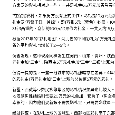
方家要的彩礼相对少一些，一共是礼金6.6万元加买房买
“在保定农村，如果男方没有正式工作，彩礼是10万元起
礼金要“万紫千红一片绿”，即1万张5元（紫色）钞票、1
3斤3两重的、崭新的100元钞票作为礼金，一共大约15
根据2013年的“彩礼地图”，河北省的平均彩礼为1万
省的平均彩礼也增长了2—5倍。
调查发现，这种现象同样发生在河南、山东、贵州、陕西、
元礼金加“三金”；陕西由3万元礼金加“三金”“三银”上涨
值得一提的是，一些一线城市的彩礼涨幅存在差异。4年
的彩礼由1万元礼金加“三金”上涨为总价值5万元的彩礼。
新疆、西藏等少数民族聚集区的彩礼情况差异也比较大。
地汉族男性结婚则需要20万元的礼金加一套房子（男女
幸福的，因为他们娶新娘不需要送礼金，只需要送数量不等
经过调查，在彩礼上涨的区域里，西部地区彩礼高于东部