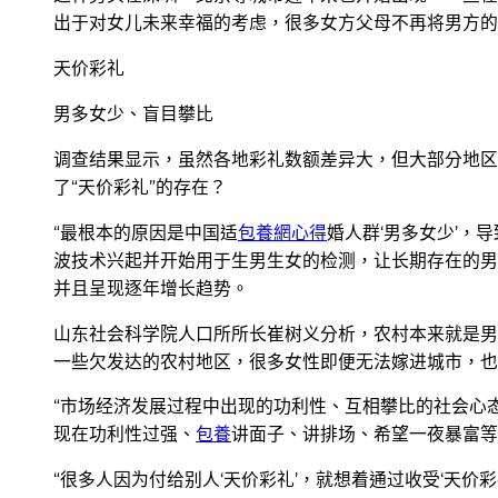
出于对女儿未来幸福的考虑，很多女方父母不再将男方的
天价彩礼
男多女少、盲目攀比
调查结果显示，虽然各地彩礼数额差异大，但大部分地区
了“天价彩礼”的存在？
“最根本的原因是中国适
包養網心得
婚人群‘男多女少’，
波技术兴起并开始用于生男生女的检测，让长期存在的男
并且呈现逐年增长趋势。
山东社会科学院人口所所长崔树义分析，农村本来就是男
一些欠发达的农村地区，很多女性即便无法嫁进城市，也
“市场经济发展过程中出现的功利性、互相攀比的社会心
现在功利性过强、
包養
讲面子、讲排场、希望一夜暴富等
“很多人因为付给别人‘天价彩礼’，就想着通过收受‘天