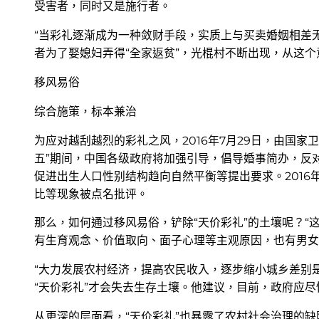
受害者，同时又是施行者。
“当彩礼逐渐成为一种敛财手段，实质上与买卖婚姻相差
者为了娶媳妇弄得“全家返贫”，光棍村不断出现，从这个
移风易俗
综合施策，标本兼治
为应对越刮越烈的彩礼之风，2016年7月29日，由国
五”期间，中国各级政府将加强引导，倡导婚事简办，反
促进出生人口性别结构趋向自然平衡等提出要求。2016年
比等现象被点名批评。
那么，如何通过移风易俗，铲除“天价彩礼”的土壤呢？“
有生育观念、价值取向、面子心理等主观原因，也有男女
“大力发展农村经济，提高农民收入，逐步缩小城乡差别
“天价彩礼”才会失去生存土壤。他建议，目前，政府应
从更深的层面看，“天价彩礼”也暴露了农村社会治理的