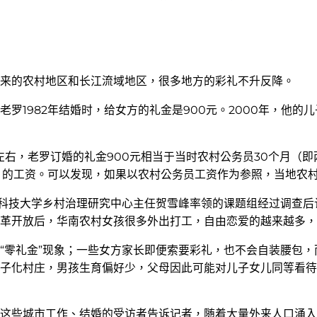
来的农村地区和长江流域地区，很多地方的彩礼不升反降。
1982年结婚时，给女方的礼金是900元。2000年，他的儿
元左右，老罗订婚的礼金900元相当于当时农村公务员30个月（即
个月的工资。可以发现，如果以农村公务员工资作为参照，当地农村
中科技大学乡村治理研究中心主任贺雪峰率领的课题组经过调查
革开放后，华南农村女孩很多外出打工，自由恋爱的越来越多
“零礼金”现象；一些女方家长即便索要彩礼，也不会自装腰包
子化村庄，男孩生育偏好少，父母因此可能对儿子女儿同等看待
这些城市工作、结婚的受访者告诉记者，随着大量外来人口涌入