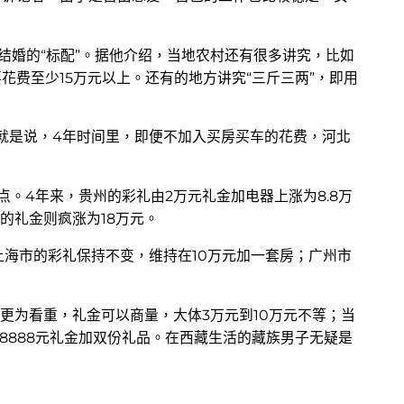
结婚的“标配”。据他介绍，当地农村还有很多讲究，比如
要花费至少15万元以上。还有的地方讲究“三斤三两”，即用
。也就是说，4年时间里，即便不加入买房买车的花费，河北
。4年来，贵州的彩礼由2万元礼金加电器上涨为8.8万
区的礼金则疯涨为18万元。
上海市的彩礼保持不变，维持在10万元加一套房；广州市
更为看重，礼金可以商量，大体3万元到10万元不等；当
8888元礼金加双份礼品。在西藏生活的藏族男子无疑是