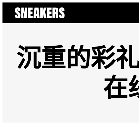
跳
至
主
要
內
容
沉重的彩礼
在