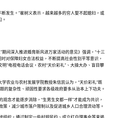
不断发生。”崔树义表示，越来越多的穷人娶不起媳妇，或
习。
五”期间深入推进婚育新风进万家活动的意见》强调，“十三
同时对保障妇女合法权益，不断提高社会性别平等意识，
文明”电视电话会议，农村“天价彩礼”、大操大办、盲目攀
大学农业与农村发展学院教授朱信凯认为，“天价彩礼”既
题的复杂性、顽固性要求各级政府要多从治本上下功夫。
的观念才能逐步消除，“生男生女都一样”才能成为共识，
政策，减少城市落户限制以及促进城乡人口合理流动等。
传统组织，通过制定一些村规民约、成立红白理事会等来遏