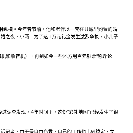
老泪纵横。今年春节前，他和老伴以一套在县城里购置的婚
新婚之夜，小两口为了这11万元礼金发生激烈争执，小儿子
纫机和收音机），再到如今一些地方用百元钞票“称斤论
过调查发现，4年时间里，这份“彩礼地图”已经发生了很
告诉记者，由于是自由恋爱，自己的工作也比较稳定，女