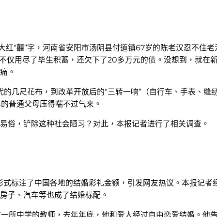
大红“囍”字，河南省安阳市汤阴县付道镇67岁的陈老汉忍不住
口不仅用尽了毕生积蓄，还欠下了20多万元的债。没想到，就在
痛。
代的几尺花布，到改革开放后的“三转一响”（自行车、手表、缝
样的普通父母压得喘不过气来。
易俗，铲除这种社会陋习？对此，本报记者进行了相关调查。
形式标注了中国各地的结婚彩礼金额，引发网友热议。本报记者经
房子、汽车等也成了结婚标配。
市一所中学的教师，去年年底，他和爱人经过自由恋爱结婚。他