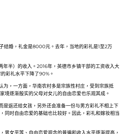
子结婚，礼金是8000元。去年，当地的彩礼是1至2万
两年半）的收入。2016年，英德市乡镇干部的工资收入大
的彩礼水平下降了90%。
后认为，一方面，华南农村多是宗族性村庄，受到宗族抵
，家境逐渐殷实的父母对女儿的自由恋爱也乐观其成。
，而是返还给女孩，另外还会准备一份与男方彩礼不相上下
，同时自由恋爱的基础也比较好。因此，彩礼和嫁妆相当
，男女平等、自由恋爱观念的普遍和收入水平逐渐提高，