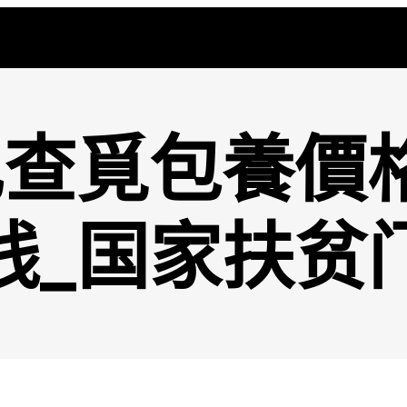
查覓包養價
线_国家扶贫