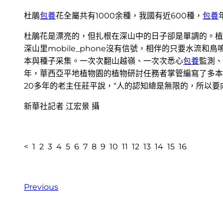
杜鵑
包養
花全屬共有1000余種，我國有近600種，
包養
杜鵑花是漂亮的，但扎根在深山中的日子卻是單調的。植物
深山里mobile_phone沒有信號，相伴的只要水
本與種子采集。一次次翻山越嶺、一次次悉心
包養
監測、
年，華西亞平地植物園的植物研討任務者掌管編寫了多本
20多年的老主任莊平說，“人的認知總是無限的，所以
新華社記者 江宏景 攝
< 1 2 3 4 5 6 7 8 9 10 11 12 13 14 15 16
Previous