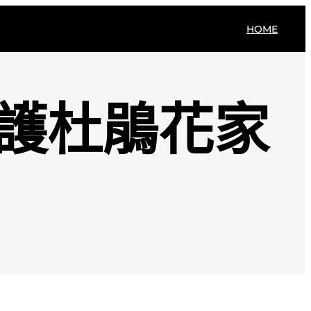
HOME
守護杜鵑花家