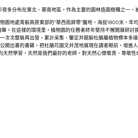
年夜多分布在東北、華南地區，作為主要的園林造園樹種之一，被
園地處青躲高原東部的“華西雨屏帶”腹地，海拔1800米，年
流和鳥鳴聲。在這樣的環境里，植物園的任務者終年堅持不懈開展研
一次次整裝再出發，累計采集、鑒定并館躲杜鵑屬植物標本多達5
公開出書的書籍，把杜鵑花圖文并茂地展現在讀者眼前，增進人
要向天然學習，天然是我們最好的老師。對天然心懷敬畏、尊敬性