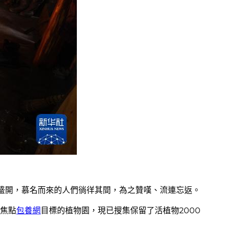
次盛開，慕名而來的人們徜徉其間，為之贊嘆、流連忘返。
焦點
包養網
目標的植物園，現已搜集保留了活植物2000