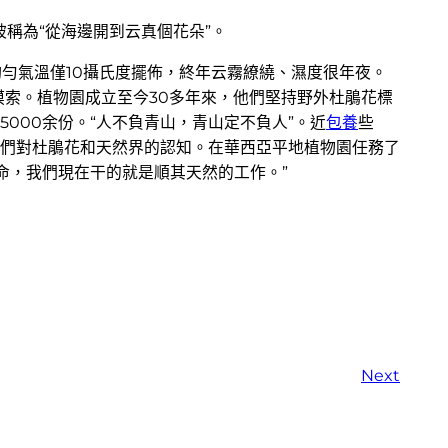
稱為“從海邊開到云真個花朵”。
均勻氣溫僅10攝氏度擺佈，終年云霧繚繞、濕度很年夜。
討摸索。植物園成立至今30多年來，他們堅持野外杜鵑花標
000余份。“人不負青山，青山定不負人”。近
包養
些
們對杜鵑花和天然界的認知。在華西亞平地植物園任務了
命，我們現在干的就是順其天然的工作。”
Next