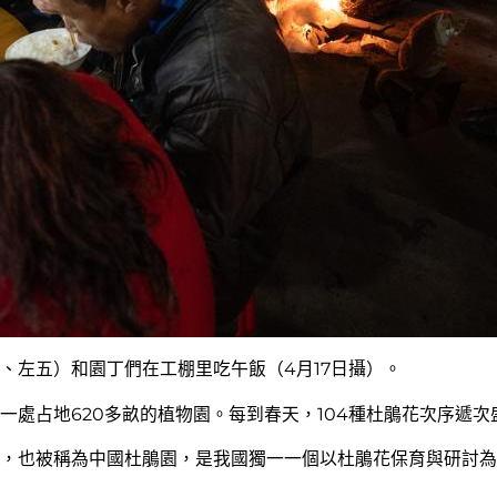
、左五）和園丁們在工棚里吃午飯（4月17日攝）。
一處占地620多畝的植物園。每到春天，104種杜鵑花次序遞
，也被稱為中國杜鵑園，是我國獨一一個以杜鵑花保育與研討為