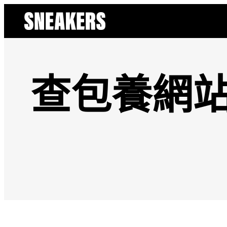
跳
至
主
要
內
容
查包養網站