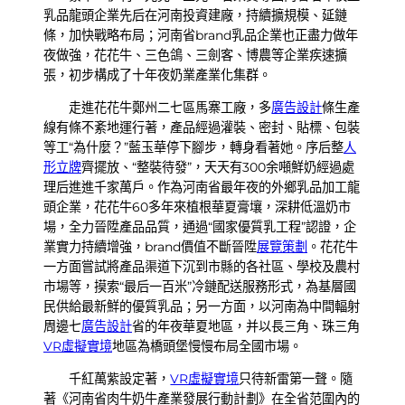
乳品龍頭企業先后在河南投資建廠，持續擴規模、延鏈
條，加快戰略布局；河南省brand乳品企業也正盡力做年
夜做強，花花牛、三色鴿、三劍客、博農等企業疾速擴
張，初步構成了十年夜奶業產業化集群。
走進花花牛鄭州二七區馬寨工廠，多
廣告設計
條生產
線有條不紊地運行著，產品經過灌裝、密封、貼標、包裝
等工“為什麼？”藍玉華停下腳步，轉身看著她。序后整
人
形立牌
齊擺放、“整裝待發”，天天有300余噸鮮奶經過處
理后進進千家萬戶。作為河南省最年夜的外鄉乳品加工龍
頭企業，花花牛60多年來植根華夏膏壤，深耕低溫奶市
場，全力晉陞產品品質，通過“國家優質乳工程”認證，企
業實力持續增強，brand價值不斷晉陞
展覽策劃
。花花牛
一方面嘗試將產品渠道下沉到市縣的各社區、學校及農村
市場等，摸索“最后一百米”冷鏈配送服務形式，為基層國
民供給最新鮮的優質乳品；另一方面，以河南為中間輻射
周邊七
廣告設計
省的年夜華夏地區，并以長三角、珠三角
VR虛擬實境
地區為橋頭堡慢慢布局全國市場。
千紅萬紫設定著，
VR虛擬實境
只待新雷第一聲。隨
著《河南省肉牛奶牛產業發展行動計劃》在全省范圍內的