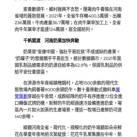
家養數頭牛，鄉村振興不言愁。隨著肉牛養殖在河南
省域的蓬勃發展，2021年，全省牛存欄400.3萬頭、出欄
236萬頭，牛肉產量36.7萬噸；在肉牛屠宰加工上，全省
肉牛年屠宰才能達124萬頭，居全國前列。
千帆競渡 河南奶業加快奔馳
奶業是“安康中國、強壯平易近族”不成或缺的產業。
“奶罐子”的發展關乎平易近生。統計數據顯示，2021年我
國乳制品總需求的奶源自給率為62.9％，保證乳制品的供
給平安任重道遠。
在濟源市年夜峪鎮槐姻村，占地1500余畝的現代生
態牧場內飼養著9000余頭奶牛。數十臺移動式撒料車
展
覽策劃
穿越在牛舍間，成群結隊的奶牛有序進進72位全進
口轉盤式擠奶機，新鮮的牛奶經過速冷設備進進奶倉，場
區內一片如火如荼的生產場景。僅這一牧場日產鮮奶可達
140余噸。
縱觀河南全省，現代化、規模化的奶牛場猶如朵朵鮮
花在華夏年夜地前次第綻放：花花牛乳業集團在中牟、新