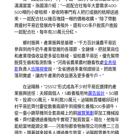
滿滿當當。孫國濤介紹：“一起配合社每年大要需求400-
500噸的小麥秸稈，麥收時專門有人把打成捆的秸稈送過
來，一起配合社以幾百塊錢一噸的價格收購。”除了帶動
周邊村平易近發展肉牛養殖外，還有100多戶脫貧戶進股
一起配合社，每年有20萬元分紅。
鄉村振興，產業振興是基礎。“千方百計讓農平易近
參與到肉牛奶牛產業發展的各環節、全鏈條，把就業崗位
和產業增值收益更多留在縣域、留給農平易近，優先幫帶
脫貧生齒和監測對象。”河南省農業農村廳畜牧處
全息投
影
負責人
玖陽視覺
說，“全省通過多重保證辦法，把政策
落到實處，讓肉牛產業的收益惠及更多養牛戶。”
在泌陽縣，“25512”形式成為不少村平易近選擇的產
業振興途徑：夫婦兩個人，5畝養殖用地
廣告設計
，50頭
牛，投資100萬元，年利潤20萬元。泌陽縣賈樓鄉邱莊村
村平易近齊付慶從散養兩頭牛到規模化養殖200多頭牛，
從一臺小鍘草機到全套高峻上的飼
展覽策劃
草加工機械設
備，齊付慶通過養殖肉牛實現了脫貧致富。現在，他每年
能給當地龍頭企業——河南恒都食物無限公司供應二三百
頭牛。隨著越來越多人通過養牛致富，泌陽群眾養牛的積