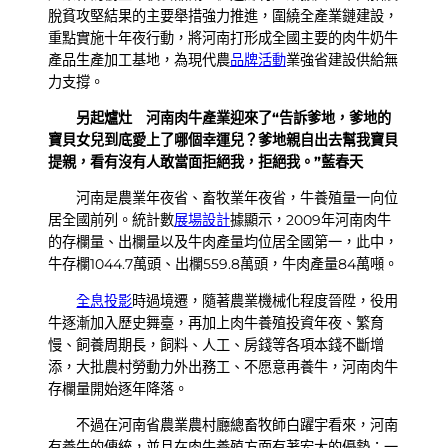
脫貧攻堅結果的主要舉措強力推進，圍繞全產業鏈建設，
重點實施十年夜行動，將河南打形成全國主要的肉牛奶牛
產品生產加工基地，為現代農
品牌活動
業強省建設供給無
力支撐。
另起爐灶 河南肉牛產業迎來了“告訴爹地，爹地的
寶貝女兒到底愛上了哪個幸運兒？爹地親自出去幫我寶貝
提親，看有沒有人敢當面拒絕我，拒絕我。”藍春天
河南是農業年夜省、畜牧業年夜省，牛養殖量一向位
居全國前列。統計數
展場設計
據顯示，2009年河南肉牛
的存欄量、出欄量以及牛肉產量均位居全國第一，此中，
牛存欄1044.7萬頭、出欄559.8萬頭，牛肉產量84萬噸。
全息投影
時過境遷，隨著農業機械化程度晉陞，役用
牛逐漸加入歷史舞臺，再加上肉牛養殖投資年夜、繁育
慢、飼養周期長，飼料、人工、房錢等各項本錢不斷增
添，大批農村勞動力外出務工、不愿意再養牛，河南肉牛
存欄量開始逐年降落。
不過在河南省農業農村廳總畜牧師白躍宇看來，河南
有養牛的傳統，並且在肉牛養殖方面有著宏大的優勢：一