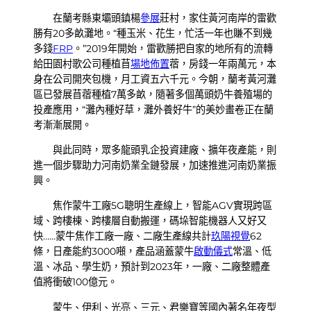
在蘭考縣東壩頭鎮楊
參展
莊村，家住黃河南岸的雷歡
勝有20多畝灘地。“種玉米、花生，忙活一年也賺不到幾
多錢
FRP
。”2019年開始，雷歡勝把自家的地所有的流轉
給田園村歌公司種植苜
場地佈置
蓿，房錢一年兩萬元，本
身在公司開夾包機，月工資五六千元。今朝，蘭考黃河灘
區已發展苜蓿種植7萬多畝，隨著多個萬頭奶牛養殖場的
投產應用，“灘內種好草，灘外養好牛”的美妙畫卷正在蘭
考漸漸展開。
與此同時，眾多龍頭乳企投資建廠、擴年夜產能，則
進一個步驟助力河南奶業全鏈發展，加速推進河南奶業振
興。
焦作蒙牛工廠5G聰明生產線上，智能AGV實現跨區
域、跨樓棟、跨樓層自動搬運，碼垛智能機器人又好又
快……蒙牛焦作工廠一廠、二廠生產線共計
玖陽視覺
62
條，日產能約3000噸，產品涵蓋蒙牛
啟動儀式
常溫、低
溫、冰品、學生奶，預計到2023年，一廠、二廠整體產
值將衝破100億元。
蒙牛、伊利、光亮、三元、君樂寶等國內著名年夜型