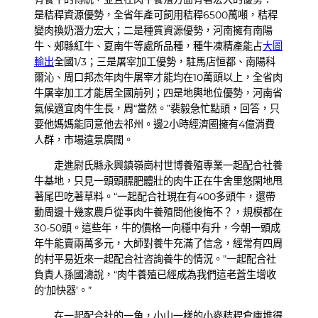
是秸稈資源優勢，全省年產可飼用秸稈6500萬噸，秸稈
變肉換奶潛力宏大；二是種質資源優勢，河南擁有南陽
牛、郟縣紅牛、夏南牛等處所品種，種牛凍精產能占
大圖
輸出
全國1/3；三是屠宰加工優勢，駐馬店恒都、南陽科
爾沁、周口邦杰年肉牛屠宰才能均在10萬頭以上，全省肉
牛屠宰加工才能居全國前列；四是地輿地位優勢，河南省
氣候適宜肉牛生長，周“當然。”裴毅急忙點頭，回答，只
要他媽媽能同意他去祁州。邊2小時經濟圈擁有4億消費
人群，市場遠景廣闊。
走進尉氏縣永興鎮嶺崗村世博養殖專業一起配合社養
牛基地，只見一頭頭膘肥體壯的肉牛正在牛舍里悠閑地甩
著尾巴吃著草料。“一起配合社現在有400多頭牛，還帶
動周邊十幾家農戶從事肉牛養殖問他後悔不？，規模都在
30-50頭。這些年，牛的價格一向穩中有升，今朝一頭成
年牛能賣兩萬多元，大師對養牛充滿了信念，經常有四周
的村平易近來一起配合社咨詢養牛的情況。”一起配合社
負責人孫國濤說，“肉牛養殖已經成為我們這老蒼生增收
的‘加快器’。”
在一起配合社的一角，小山一樣的小麥秸稈倉庫堆得