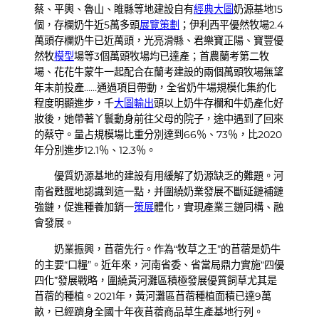
蔡、平輿、魯山、睢縣等地建設自有
經典大圖
奶源基地15
個，存欄奶牛近5萬多頭
展覽策劃
；伊利西平優然牧場2.4
萬頭存欄奶牛已近萬頭，光亮滑縣、君樂寶正陽、寶豐優
然牧
模型
場等3個萬頭牧場均已達產；首農蘭考第二牧
場、花花牛蒙牛一起配合在蘭考建設的兩個萬頭牧場無望
年末前投產……通過項目帶動，全省奶牛場規模化集約化
程度明顯進步，千
大圖輸出
頭以上奶牛存欄和牛奶產化好
妝後，她帶著丫鬟動身前往父母的院子，途中遇到了回來
的蔡守。量占規模場比重分別達到66％、73％，比2020
年分別進步12.1％、12.3％。
優質奶源基地的建設有用緩解了奶源缺乏的難題。河
南省甦醒地認識到這一點，并圍繞奶業發展不斷延鏈補鏈
強鏈，促進種養加銷一
策展
體化，實現產業三鏈同構、融
會發展。
奶業振興，苜蓿先行。作為“牧草之王”的苜蓿是奶牛
的主要“口糧”。近年來，河南省委、省當局鼎力實施“四優
四化”發展戰略，圍繞黃河灘區積極發展優質飼草尤其是
苜蓿的種植。2021年，黃河灘區苜蓿種植面積已達9萬
畝，已經躋身全國十年夜苜蓿商品草生產基地行列。