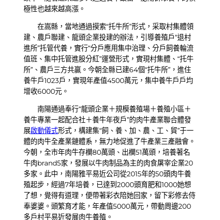
極性也越來越高漲。
在嵩縣，當地通過摸索“托牛所”形式，采取村集體領
建、農戶聯建、龍頭企業投建的辦法，引導養殖戶“退村
進所”托管代養，實行“分戶應用集中治理、分戶飼養輪流
值班、集中托管進股分紅”運營形式，實現村集體、“托牛
所”、農戶三方共贏。今朝全縣已建64個“托牛所”，進住
養牛戶1023戶，實現年產值4500萬元，集中養牛戶戶均
增收6000元。
南陽通過奉行“龍頭企業＋規模養殖場＋養殖小區＋
養牛專業一起配合社＋養牛年夜戶”的肉牛產業聯合體發
展
啟動儀式
形式，構建集“飼、養、加、農、工、貿”于一
體的肉牛全產業鏈體系，無力地促進了牛產業三產融會。
今朝，全市年肉牛存欄80萬頭、出欄51萬頭，培養著名
牛肉brand5家，發展以牛肉制品為主的肉食屠宰企業20
多家。此中，南陽雅平易近公司從2015年的50頭肉牛養
殖起步，經過7年培養，已達到2000頭育肥和1000她想
了想，覺得有道理，便帶著彩衣陪她回家，留下彩修去侍
奉婆婆。頭繁育才能，年產值5000萬元，帶動周邊200
多戶村平易近發展肉牛養殖。