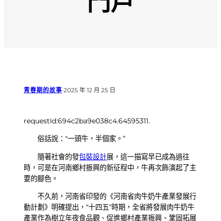
門戶
青春期的故事
·
2025 年 12 月 25 日
requestId:694c2ba9e038c4.64595311.
俗話說：“一頭牛，半個家。”
隨著社會的發
包裝設計
展，這一描寫早已成為過往
時，可是在河南鄉村振興的新征程中，牛再次飾演起了主
要的腳色。
不久前，河南省印發的《河南省肉牛奶牛產業發展行
動計劃》明確提出，“十四五”時期，全省將發展肉牛奶牛
產業作為樹立年夜食品觀、促進鄉村產業振興、鞏固拓展