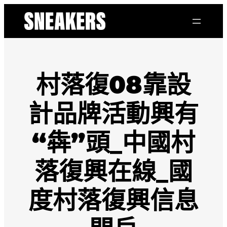
跳
至
主
要
內
容
村落復08靠設
計品牌活動興有
“犇”頭_中國村
落復興在線_國
度村落復興信息