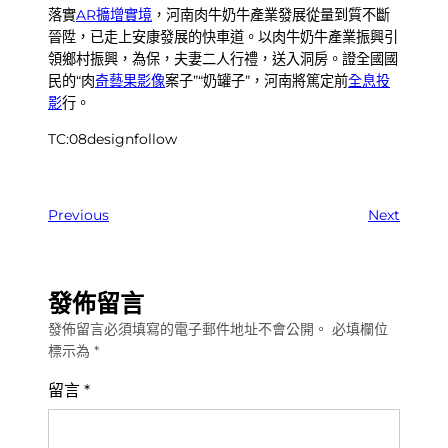
落實
AR擴增實境
，河南肉牛奶牛產業發展從量到質不斷
晉陞，已走上安康發展的快車道。以肉牛奶牛產業振興引
領鄉村振興，為保，夫妻二人行禮，送入洞房。證全國國
民的“肉
奇藝果影像
案子”“奶罐子”，河南將篤定前
全息投
影
行。
TC:08designfollow
Previous
Next
發佈留言
發佈留言必須填寫的電子郵件地址不會公開。
必填欄位
標示為
*
留言
*