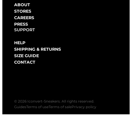
ABOUT
STORES
CAREERS
PRESS
SUPPORT
HELP
SHIPPING & RETURNS
SIZE GUIDE
CONTACT
© 2026 Iconvert-Sneakers. All rights reserved.
Guides
Terms of use
Terms of sale
Privacy policy