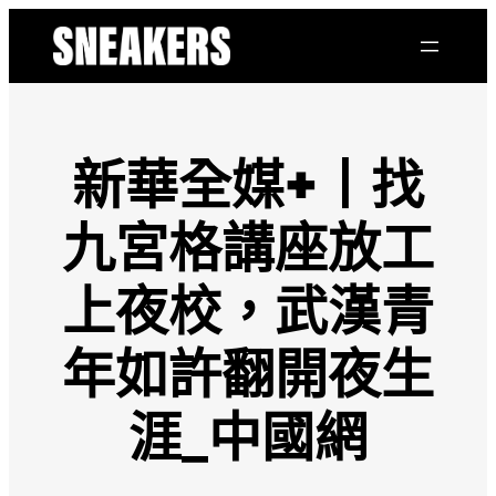
跳
至
主
要
內
容
新華全媒+丨找
九宮格講座放工
上夜校，武漢青
年如許翻開夜生
涯_中國網