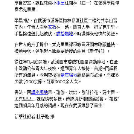
享自習室，課程教員
小樹屋
汪闊林（左一）在領導學員彈
奏尤克里里。
早晨7點，在武漢市漢陽區梅林都匯社區二樓的共享自習
室內，年青人圍坐
家教
在一路，簡直人手一把尤克里里，
手指撥弦聲此起彼伏，
講授場地
不時還傳來輕快的笑聲。
在世人的拍手聲中，尤克里里課程教員汪闊林略顯羞怯，
撥動琴弦，彈唱起本節課要傳授的曲目《新年好》。
從往年11月底開端，武漢團市委依托團屬運動陣地，在全
市啟動公益青大年夜校，遭到青年人接待，首期9門課程
所有的滿員。今朝夜校授
講座場地
課點遍布武漢，開課多
少數字100余節，籠罩3000余人次。
書法、國
講座場地
畫、瑜伽、烘焙、咖啡拉花、爵士舞、
尤克里里……課程情勢多樣，傳統與新潮碰撞融會。“夜校”
這個頗具年月感的詞語，現在在武漢煥發了重生。
新華社記者 杜子璇 攝