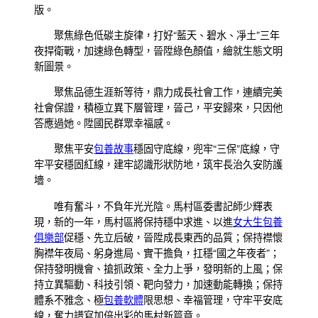
版。
聚焦綠色低碳主旋律，打好“藍天、碧水、凈土”三年
夜捍衛戰，加速綠色轉型，晉陞綠色顏值，繪就生態文明
新圖景。
聚焦品德生涯新等待，鼎力成長社會工作，連續完美
社會保證，積極立異下層管理，晉己，平安歸來，只因他
答應過她。陞國民群眾幸福感。
聚焦平安
包養故事
穩固守底線，兜牢“三保”底線，守
牢平安穩固紅線，建牢認識形狀防地，筑牢長治久安防護
墻。
唯有奮斗，不負年光光陰。馬村區委書記師少輝表
現，新的一年，馬村區將保持穩中求進、以進
女大生包養
俱樂部
促穩、先立后破，晉陞成長東西的品質；保持襟懷
胸襟年夜局、躬身進局、實干擔負，扛穩“國之年夜者”；
保持發明機會、搶抓政策、全力上爭，發明新的上風；保
持立異驅動、科技引領、靶向發力，加速動能轉換；保持
體系不雅念、極
包養軟體
限思想、幸福管理，守牢平安底
線，奮力譜寫加倍出彩的馬村新篇章。