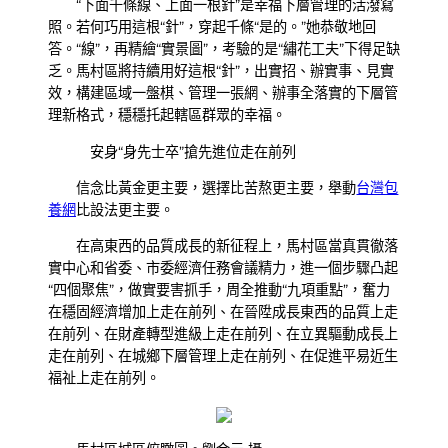
“下面千條線、上面一根針”是幸福下層管理的活潑寫
照。若何巧用這根“針”，穿起千條“是的。”她恭敬地回
答。“線”，再精繪“實景圖”，考驗的是“繡花工夫”下得足缺
乏。馬村區將持續用好這根“針”，出實招、辦實事、見實
效，構建區域一盤棋、管理一張網、辦事全落實的下層管
理新格式，穩穩托起轄區群眾的幸福。
安身“身先士卒”搶先進位走在前列
信念比黃金更主要，選擇比苦熬更主要，舉動
台灣包
養網
比設法更主要。
在高東西的品質成長的新征程上，馬村區當真貫徹落
實中心和省委、市委經濟任務會議精力，進一個步驟凸起
“四個聚焦”，做實要害抓手，周全推動“九項重點”，奮力
在穩固經濟增加上走在前列、在晉陞成長東西的品質上走
在前列、在財產轉型進級上走在前列、在立異驅動成長上
走在前列、在城鄉下層管理上走在前列、在促進平易近生
福祉上走在前列。