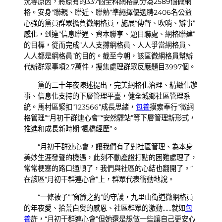
況等原因，將原有的337個全科網格劃分為2589個微網
格。安身“聯親、聯近、聯熟”準繩擇優選聘2406名公益
心強的黨員群眾擔負微網格員，施展“傳聲、吹哨、辦事”
感化，到達“信息聯通、資本聯享、題目聯處、網格聯建”
的目標，從而完成“人人支撐網格員、人人爭當網格員、
人人都是網格員”的目的。截至今朝，該區微網格員幫辦
代辦群眾事項2.7萬件，搜集處理群眾反應題目3997個。
黨的二十年夜陳述提出，完美網格化治理、精緻化辦
事、信息化支持的下層管理平臺，健全城鄉社區管理系
統。馬村區緊扣“123566”成長思緒，
包養
摸索奉行“微網
格管理”“月初干群連心會”“安然驛站”等下層管理新形式，
推進和成長新時期“楓橋經歷”。
“月初干群連心會，讓我們有了對社區管理、為本身
美妙生涯發聲的機遇，此刻不動產證打點的困難處理了，
常常梗塞的路口通順了，我們與社區的心結也翻開了。”
在該區“月初干群連心會”上，群眾代表衝動地說。
“一條被子”“窗簾之約”的守護，九里山街道微網格員
的年夜愛、拾荒白叟的感恩、社區群眾的激動……就如
包
養
許，“月初干群連心會”但她還是想做一些讓自己更安心