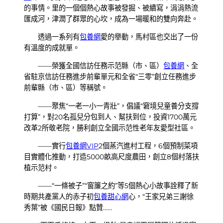
的事情。里的一個個熱心故事被發掘、被續寫，涓涓熱流
匯成河，津潤了群眾的心坎，成為一場暖和的雙向奔赴。
透過一系列有
包養網
愛的舉動，馬村區也交出了一份
有溫度的成就單。
——榮獲全國信訪任務示范縣（市、區）
包養網
、全
省駐京信訪任務進步前輩單元和全省“三零”創立任務進步
前輩縣（市、區）等稱號。
——聚焦“一老一小一青壯”，倡議“窘境兒童養分支撐
打算”，對20名孤兒分包到人、幫扶到位，投資1700萬元
改革2所敬老院，勝利創立全國示范性老年友愛型社區。
——實行
包養網VIP
2個蒸汽進村工程，6個預制菜項
目實體化推動，打造5000畝高尺度農田，創立8個村落扶
植示范村。
——“一條被子”“窗簾之約”等5個熱心小故事詮釋了新
時期共產黨人的赤子初
包養甜心網
心，“王家兄弟三謝徐
秀葉”被《國民日報》點贊……