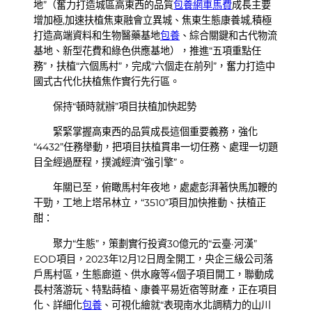
地”（奮力打造城區高東西的品質
包養網車馬費
成長主要
增加極,加速扶植焦東融會立異城、焦東生態康養城,積極
打造高端資料和生物醫藥基地
包養
、綜合關鍵和古代物流
基地、新型花費和綠色供應基地），推進“五項重點任
務”，扶植“六個馬村”，完成“六個走在前列”，奮力打造中
國式古代化扶植焦作實行先行區。
保持“頓時就辦”項目扶植加快起勢
緊緊掌握高東西的品質成長這個重要義務，強化
“4432”任務舉動，把項目扶植貫串一切任務、處理一切題
目全經過歷程，撲滅經濟“強引擎”。
年關已至，俯瞰馬村年夜地，處處彭湃著快馬加鞭的
干勁，工地上塔吊林立，“3510”項目加快推動、扶植正
酣：
聚力“生態”，策劃實行投資30億元的“云臺·河漢”
EOD項目，2023年12月12日周全開工，央企三級公司落
戶馬村區，生態廊道、供水廠等4個子項目開工，聯動成
長村落游玩、特點蒔植、康養平易近宿等財產，正在項目
化、詳細化
包養
、可視化繪就“表現南水北調精力的山川