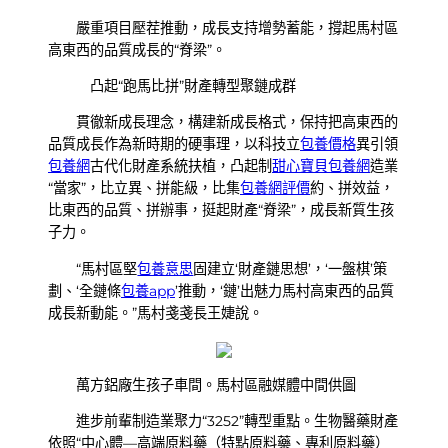
嚴重項目壓茬推動，成長支持增勢蓄能，撐起馬村區
高東西的品質成長的“脊梁”。
凸起“跑馬比拼”財產轉型聚鏈成群
貫徹新成長理念，構建新成長格式，保持把高東西的
品質成長作為新時期的硬事理，以科技立
包養價格
異引領
包養網
古代化財產系統扶植，凸起制
甜心寶貝包養網
造業
“當家”，比立異、拼能級，比集
包養網評價
約、拼效益，
比東西的品質、拼辦事，挺起財產“脊梁”，成長新質生孩
子力。
“馬村區堅
包養意思
固建立‘財產鏈思想’，‘一盤棋’策
劃、‘全鏈條
包養app
’推動，‘鏈’出魅力馬村高東西的品質
成長新動能。”馬村戔戔長王婕說。
萬方鋁廠生孩子車間。馬村區融媒體中間供圖
進步前輩制造業聚力“3252”轉型重點。生物醫藥財產
依照“中心體—高端原料藥（特點原料藥、專利原料藥）