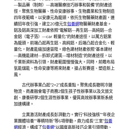
—製品藥（制劑）—高端醫療技巧辦事和裝備”的財產途
徑，聚焦生物醫藥、性命安康辦事、生物農業和生物制造
四年夜範疇，以安康元為龍頭，依托生物醫藥財產園，連
續招年夜引強，建立20億元生
包養網
物醫藥財產基金。
鋁及鋁高深加工財產依照“電解鋁—再生鋁—高純鋁—合
金鋁（電子箔）—car 輕量化”的財產途徑，以萬方鋁業
為龍頭，前端凸起再生鋁、高純鋁，后端凸起合金化、輕
量化，財產能級加速晉陞。綠色建材財產依照“基本建材
—高機能建材—拆卸式建筑—增材制造”的財產途徑，以
千業新資料為引領，財產範圍慢慢強大。同時，前瞻布局
氫能儲能、性命安康等將來財產，搶占新賽道、塑造新上
風。
古代辦事業凸起“2+2”成長重點。聚焦成長聰明冷鏈
物流、商產融會電子商務2個生孩子性辦事業以及文旅文
創、康養研學2個生涯性辦事業，優質高效辦事業新系統
加速構建。
立異激活財產成長彭湃動力。實行“科技強核”“年夜企
業團體培養”“專精特新”等6項舉動，鼎力成長“三室”
包養
網
經濟，構成了
包養網
“以國度高新技巧企業引領帶動、