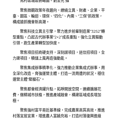
馬村區城區俯瞰圖。劉金元 攝
聚焦微觀政策年夜趨向，繚繞立異、財產、企業、平
臺、園區、輪迴、環保、“四化”、內需、“三保”抓政策，
構成搶抓機會新高潮。
聚焦科技立異主引擎，聚力進步前輩制造業“3252”轉
型重點，凸起古代辦事業“2+2”成長重點，強化立異驅動
引領，跑生產業轉型加快度。
聚焦項目招商硬支持，深刻謀項目，迷信招項目，全
力建項目，積儲上風再造強動能。
聚焦集成辦事精準化，強力推動企業集成式辦事，周
全深化改造，育強運營主體，打造一流周遭的狀況，穩住
運營主體“壓艙石”。
聚焦都會經濟躍升點，拓睜開放空間，連續擴展花
費，做精城市扶植，推進產城融會，構建區域成長增加
極。
聚焦強村富平易近基準線，完成農業高質高效，推進
村落宜居宜業，增進農人富饒充裕，打造村落復興進級