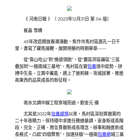
《 河南日報 》（ 2023年12月31日 第 04 版）
崔晶 雪嬌
45年改造開放春潮涌動，焦作市馬村區面孔一日千
里，書寫了躍馬揚鞭、旗開得勝的時期華章——
從“靠山吃山”到“換道領跑”，從“農區郊區礦區”三區
疊加到“一極兩城三基地”，馬村區在窘
包養
境中起勢、拼
搏中生長、立異中蓄能，邁上了披荊棘、攻城拔寨、推進
高東西的品質成長的新征程。
南水北調中線工程穿城而過。劉金元 攝
尤其是2022年
包養感情
以來，馬村區深刻貫徹黨的
二十年夜精力，保持穩中求進任務總基調，安身新成長階
段，完全、正確、周全貫徹新成長理念，辦事和融進新成
長格式，凸起“四個聚焦”，加速扶植“一極兩
包養網
城三基