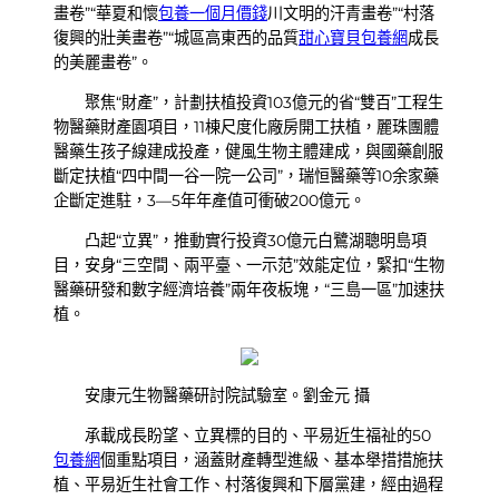
畫卷”“華夏和懷
包養一個月價錢
川文明的汗青畫卷”“村落
復興的壯美畫卷”“城區高東西的品質
甜心寶貝包養網
成長
的美麗畫卷”。
聚焦“財產”，計劃扶植投資103億元的省“雙百”工程生
物醫藥財產園項目，11棟尺度化廠房開工扶植，麗珠團體
醫藥生孩子線建成投產，健風生物主體建成，與國藥創服
斷定扶植“四中間一谷一院一公司”，瑞恒醫藥等10余家藥
企斷定進駐，3—5年年產值可衝破200億元。
凸起“立異”，推動實行投資30億元白鷺湖聰明島項
目，安身“三空間、兩平臺、一示范”效能定位，緊扣“生物
醫藥研發和數字經濟培養”兩年夜板塊，“三島一區”加速扶
植。
安康元生物醫藥研討院試驗室。劉金元 攝
承載成長盼望、立異標的目的、平易近生福祉的50
包養網
個重點項目，涵蓋財產轉型進級、基本舉措措施扶
植、平易近生社會工作、村落復興和下層黨建，經由過程