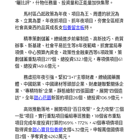
“曬比評”，什物任務量、投資量和正能量加快集聚。
馬村區凸起政策為年夜、項目為王、周遭的狀況為
本、立異為要，年夜抓項目、抓年夜項目，夯實全區經濟
社會高東西的品質成長支
包養留言板
持。
精準策劃儲蓄。繚繞進步前輩制造、高新技巧、商貿
辦事、新基建、社會平易近生等8年夜範疇，抓實當局專
項債、中心預算內資金、政策性金融東西等6項政策，策
劃儲蓄重點項目217個、總投資532.1億元，專項債項目61
個、總投資149.6億元。
務虛招年夜引強。緊扣“3+1”主導財產，繚繞國藥團
體、中國鋁業、中國建材等頭部企業、財產鏈聯繫關係企
業、“專精特新”企業，靜態繪制“四張圖譜”，展開“四個造
訪”，全年
甜心花園
新簽約項目26個、總投資106.9億元。
高效推動落地。展開項目“百日攻堅”，全力攻堅“三個
一批”項目，實行重點項目編組專班推動，18個省市重點
項目完成年度投資打算的169%、172%，41個專項債項目
取得資金
甜心寶貝包養網
支撐4.32億元，申報萬億國債項
目2個、爭奪資金4262萬元。