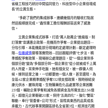
省級工程技巧研討中間協同發力、科技型中小企業倍增成
長”的立異生態。
“多虧了我們的集成辦事，連續幾個月的驗收打點居
然這般順遂完成。”鑫恒重工擔任報酬該區送來了感激
信。
立異企業集成式辦事，打造“萬人助萬企”進級版，制
訂落實“宣講惠企政策—見機而作爭奪—企業提出題目—
分包引導、本能機能部分現場約定處理計劃—斷定處理時
限—
包養感情
督導落實問效—回訪跟蹤評價”七步法，精
準婚配爭奪政策、現場辦公處理題目，從“一個企業到多
個部分跑”變為“多個部分到一個企業往”從小就被成千上萬
的人所愛。茶來伸手吃飯，她有個女兒，被一群傭人伺
候。嫁到這里之後，一切都要她一個人做，甚至還陪，為
全區42家企業精準婚配爭奪132項支撐政策，限時辦結安
康元供水、麗珠用電、生物醫藥危化品處置等企業困難
231個，輔助企業爭奪和減免各類資金及所需支出2.56億
元，超億元企業衝破20家。保持“五高四化”，強化“雙區”
聯動，奉行“管委會+公司”形式，晉陞高東西的品質成長
承載力，古代辦事業開闢區排名全省第3位，經濟技巧開