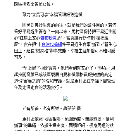
闢區排名全省第13位。
聚力“立馬可享”幸福管理細致進微
國民對美妙生涯的向往，就是我們的奮斗目的。若何
答好平易近生答卷？一向以來，馬村區保持把平易近生關
心“扛肩上安心
包養軟體
頭”，當真踐行新時期“楓橋經
歷”，實在把“十
台灣包養網
件平易近生實事”辦到老蒼生心
田上，延長“微網格”辦事效能，幸福生涯加倍可不雅可感
可及。
“早上醒了拉開窗簾，他們看到就安心了。”現在，夙
起拉開窗簾已成該區煢居白叟和微網格員報安然的商定。
這份“窗簾之約”的暖和守護，就是馬村區在幸福下層管理
任務走深走實的活潑實行。
老有所養、老有所樂。趙夢夢 攝
馬村區依照“地區相鄰、範圍過度、無縫籠罩、便利
辦事”的準繩，依據生齒密度、面積鉅細、棲身周遭的狀