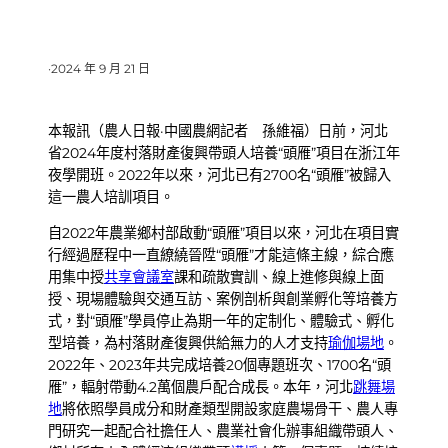
·
2024 年 9 月 21 日
本報訊（農人日報·中國農網記者 孫維福）日前，河北
省2024年度村落財產復興帶頭人培養“頭雁”項目在浙江年
夜學開班。2022年以來，河北已有2700名“頭雁”被歸入
這一農人培訓項目。
自2022年農業鄉村部啟動“頭雁”項目以來，河北在項目實
行經過歷程中一直繚繞晉陞“頭雁”才能這條主線，綜合應
用集中授
共享會議室
課和疏散實訓、線上進修與線上面
授、現場體驗與交通互訪、案例剖析與創業孵化等培養方
式，對“頭雁”學員停止為期一年的定制化、體驗式、孵化
型培養，為村落財產復興供給無力的人才支持
瑜伽場地
。
2022年、2023年共完成培養20個專題班次、1700名“頭
雁”，輻射帶動4.2萬個農戶配合成長。本年，河北
跳舞場
地
將依照學員成分和財產類型開設家庭農場骨干、農人專
門研究一起配合社擔任人、農業社會化辦事組織帶頭人、