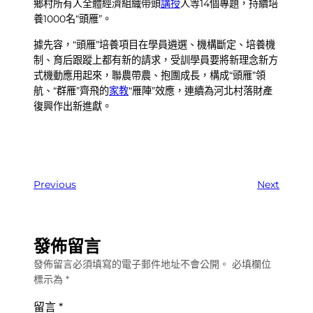
鄉村所有人全體經濟組織帶頭
講授
人等14個專題，持續培
養1000名“頭雁”。
據先容，“頭雁”培養項目在學員遴選、機構斷定、培養機
制、育后跟蹤上都有新的請求，受訓學員要將新理念新方
式機動應用起來，聯農帶農、抱團成長，構成“頭雁”領
航、“群雁”齊飛的
家教
“雁陣”效應，連續為河北村落財產
復興作出新進獻。
Previous
Next
發佈留言
發佈留言必須填寫的電子郵件地址不會公開。
必填欄位
標示為
*
留言
*