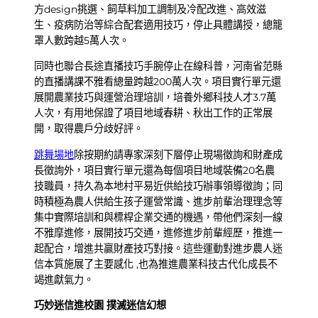
方design挑選、飼草料加工調制及冷配改進、高效滋
生、疫病防治等綜合配套適用技巧，停止具體講授，總籠
罩人數跨越5萬人次。
同時也聯合長途直播技巧手腕停止在線科普，河南省范縣
的直播講課不雅看總量跨越200萬人次。項目實行單元還
展開農業技巧與運營治理培訓，培養外鄉科技人才3.7萬
人次，有用地保證了項目地域春耕、秋出工作的正常展
開，取得農戶分歧好評。
跳舞場地
除按期約請專家深刻下層停止現場徵詢和財產成
長徵詢外，項目實行單元還為每個項目地域裝備20名農
技職員，持久為本地村平易近供給技巧辦事領導徵詢；同
時積極為農人供給生孩子運營常識、進步前輩治理理念等
集中實際培訓和與標桿企業交通的機遇，帶他們深刻一線
不雅摩進修，展開技巧交通，進修進步前輩經歷，推進一
起配合，增進共贏財產技巧對接。這些運動對進步農人迷
信本質施展了主要感化 ,也為推進農業科技古代化成長不
竭進獻氣力。
巧妙迷信進校園 撲滅迷信幻想