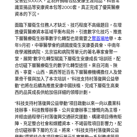
受害近5000人，定制并捐贈包括安康生涯用品、科普常
識宣揚品等安康資本包等2000套，真正完成了優質醫療
資本的下沉。
面臨下層衛生任務人才缺乏、技巧程度不高級題目，在增
進優質醫療資本區域平衡布局外，引進數字化技巧、推進
下層醫療衛生辦事數字化轉型也是需要之
聚首場地
舉。本
年9月初，中華醫學會約請國度衛生安康委員會、中南年
夜學湘雅病院、北京協和病院等單元的著名專家會聚一
堂，展開“數字化轉型賦能下層衛生安康成長”培訓班，配
合切磋下層醫療衛生的數字化轉型途徑。來自河南、陜
西、寧夏、山西、廣西等近百名下層醫療機構擔任人及營
業骨干餐與加入了本次培訓。“科技支持村落復興公益舉
動”也將在后續為推進安康中國扶植、完成下層衛生高東
西的品質成長供給加倍詳細的領導計劃。
“科技支持村落復興公益舉動”項目啟動以來一向以農業科
技辦事、科技教導辦事、公共安康辦事三慷慨向為主導，
并經由過程舉行村落復興交通研究運動、構建項目傳佈矩
陣、充足整合社會和媒體資本、不竭晉陞項目影響力，配
合切磋辦事下層的方法。將來，“科技支持村落復興公益