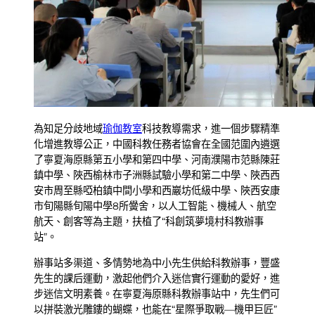
為知足分歧地域
瑜伽教室
科技教導需求，進一個步驟精準
化增進教導公正，中國科教任務者協會在全國范圍內遴選
了寧夏海原縣第五小學和第四中學、河南濮陽市范縣陳莊
鎮中學、陜西榆林市子洲縣試驗小學和第二中學、陜西西
安市周至縣啞柏鎮中間小學和西巖坊低級中學、陜西安康
市旬陽縣旬陽中學8所黌舍，以人工智能、機械人、航空
航天、創客等為主題，扶植了“科創筑夢境村科教辦事
站”。
辦事站多渠道、多情勢地為中小先生供給科教辦事，豐盛
先生的課后運動，激起他們介入迷信實行運動的愛好，進
步迷信文明素養。在寧夏海原縣科教辦事站中，先生們可
以拼裝激光雕鏤的蝴蝶，也能在“星際爭取戰—機甲巨匠”