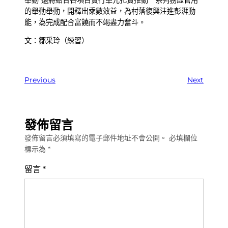
舉動”還將結合各項目實行單元扎實推動一系列務虛管用
的舉動舉動，開釋出乘數效益，為村落復興注進彭湃動
能，為完成配合富饒而不竭盡力奮斗。
文：鄒采玲（練習）
Previous
Next
發佈留言
發佈留言必須填寫的電子郵件地址不會公開。
必填欄位
標示為
*
留言
*