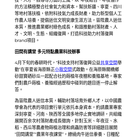
技、人才、教導等方面的上風，以“年夜結合、年夜協作”
的方法積極整合社會氣力和資本，幫扶新疆、寧夏、四川
等地村落扶植，依附科技氣力成長財產，助力新型個人工
作農人培養，提倡迷信文明安康生涯方法，晉陞農人迷信
本質，推進農業鄉村綠色成長，和諧推動村落財產、人
才、文明、生態、組織復興，打造科技助力村落復興
brand項目。
田間有講堂 多元特點農業科技辦事
4月下旬的春耕時代，“科技支持村落復興公益
共享空間
舉
動”在寧夏省海原縣正
小我空間
式啟動。在海原縣關橋鄉
砂甜寶硒砂瓜一起配合社的蒔植年夜棚和養殖基地，專家
們對農戶蒔植、養殖經過歷程中碰到的題目逐一停止解
答。
為晉陞農人迷信本質，輔助村落培育外鄉人才，以中國農
學會為代表的項目實行單元依托本身資本，約請農業專家
深刻寧夏、河南、陜西等全國多地停止實地調研，共組織
展開百余次村落財產成長徵詢，針對玉米、年夜豆、水
稻、西瓜等農產物蒔植治理和病蟲防害等詳細題目展開
“田間講堂”“農業年夜課堂”，繚繞肉牛迷信豢養、日糧配