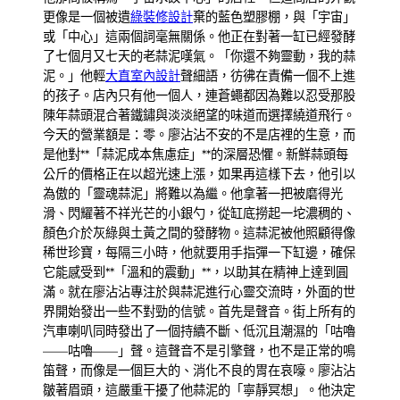
更像是一個被遺
綠裝修設計
棄的藍色塑膠棚，與「宇宙」
或「中心」這兩個詞毫無關係。他正在對著一缸已經發酵
了七個月又七天的老蒜泥嘆氣。「你還不夠靈動，我的蒜
泥。」他輕
大直室內設計
聲細語，彷彿在責備一個不上進
的孩子。店內只有他一個人，連蒼蠅都因為難以忍受那股
陳年蒜頭混合著鐵鏽與淡淡絕望的味道而選擇繞道飛行。
今天的營業額是：零。廖沾沾不安的不是店裡的生意，而
是他對**「蒜泥成本焦慮症」**的深層恐懼。新鮮蒜頭每
公斤的價格正在以超光速上漲，如果再這樣下去，他引以
為傲的「靈魂蒜泥」將難以為繼。他拿著一把被磨得光
滑、閃耀著不祥光芒的小銀勺，從缸底撈起一坨濃稠的、
顏色介於灰綠與土黃之間的發酵物。這蒜泥被他照顧得像
稀世珍寶，每隔三小時，他就要用手指彈一下缸邊，確保
它能感受到**「溫和的震動」**，以助其在精神上達到圓
滿。就在廖沾沾專注於與蒜泥進行心靈交流時，外面的世
界開始發出一些不對勁的信號。首先是聲音。街上所有的
汽車喇叭同時發出了一個持續不斷、低沉且潮濕的「咕嚕
——咕嚕——」聲。這聲音不是引擎聲，也不是正常的鳴
笛聲，而像是一個巨大的、消化不良的胃在哀嚎。廖沾沾
皺著眉頭，這嚴重干擾了他蒜泥的「寧靜冥想」。他決定