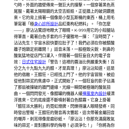
勺時，外面的牆壁傳來一聲巨大的撞擊。一個穿著黑色燕
尾服、戴著太陽眼鏡的太空吉娃娃，正從牆上的破洞鑽進
來。它的背上揹著一個像是小型瓦斯桶的東西，桶上用毛
筆寫著「極
身心診所設計
品紅棗枸杞燃料」。「你怎麼
——」廖沾沾驚訝地瞪大了眼睛。K-999用它的小短腿站
得筆直，戴著白色手套的爪子優雅地一揮：「沒時間了，
沾沾先生！宇宙水餃快要拉肚子了！我們必須在你被醋酸
離子炮鎖定前離開！」話音未落，一股極致尖銳、刺鼻的
酸氣猛地從店門口灌入，伴隨著一個狂妄自大的電子音
效：
日式住宅設計
「警告！這裡的醬油比例嚴重失衡！百
分之九十九點九九的醋，才是真理！」廖沾沾知道，這是
他的宿敵，王醋狂，已經找上門了。他的宇宙冒險，被迫
從他對蒜泥的焦慮中，正式開始了。一個狂妄的影子佔滿
了那扇被撞破的牆門邊緣，光線一瞬間被極端的酸氣扭
曲。一個閃閃發光、像醋罐的機器人緩
禪風室內設計
緩漂
浮進來，它的底座還不斷噴射著白色醋霧。它身上掛著
「醋狂派大勝利」的霓虹燈牌，閃爍得讓人眼睛發疼，同
時發出警報。王醋狂的聲音再次響起，這次帶著金屬回音
的嘲弄，刺耳得像是磨砂紙。「廖沾沾！你那充滿腐敗氣
味的蒜泥，是對醬料學的侮辱！必須淨化！」「你將為你