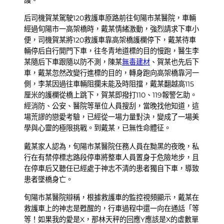
護。
后司機賀某駕駛120救護車原路前往旬陽市某醫院，車輛
經過旬陽市一高架橋時，戴某情緒激動，強烈請求下車小
便，司機賀某將120救護車靠高架橋護欄停下，戴某待車
輛停后自行開門下車，往冬青地道標的目的慢跑，醫生李
某隨后下車跟隨以防不測，陳某
無毒建材
、賀某也先后下
車，戴某忽然改變行進標的目的，轉身跑向高架橋靠河一
側，李某因過往車輛阻攔未能及時阻擋，戴某翻越高115
厘米的護欄從橋上跳下，賀某即撥打110、119報警乞助。
經消防、公安、醫院等單位人員搜刮，當晚找他知道，這
場荒謬的戀愛考驗，已經從一場力量對決，變成了一場美
學與心靈的極限挑戰。到戴某，已無性命體征。
戴某家人認為，旬陽市某醫院任務人員在黝黑的夜晚，私
行在有禁停標志路段停車將整車人員置身于危險地步，且
在停車后又聽任已經處于神志不清的患者獨自下車，導致
患者墜橋身亡。
旬陽市某醫院辯稱，根據救護車的監控視頻顯示，戴某在
救護車上的神志是甦醒的，行車過程中還一向在通話「等
等！如果我的愛是X，那林天秤的回應Y應該是X的虛數單