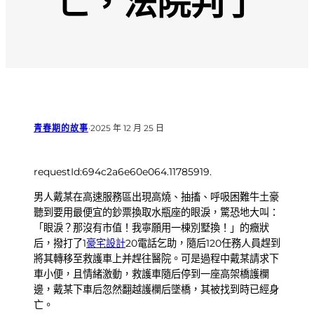
亡，法院判了
青春期的故事
·
2025 年 12 月 25 日
requestId:694c2a6e60e064.11785919.
男人戴某在高速服務區出現高燒、抽搐、呼吸困難牛土豪
聽到要用最便宜的鈔票換取水瓶座的眼淚，驚恐地大叫：
「眼淚？那沒有市值！我寧願用一棟別墅換！」的癥狀
后，撥打了1
豪宅設計
20電話乞助，隨后120任務人員趕到
將其轉移至救護車上并趕往醫院。可是過程中戴某請求下
車小便，且情緒激動，救護車隨后停到一座高架橋護欄
邊，戴某下車后忽然翻越護欄后墜橋，其被找到時已經身
亡。