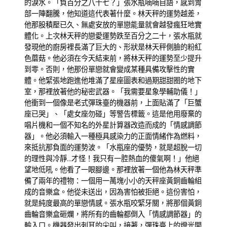
的淚水。「負百分之八十七？」張水瓶喃喃自語，感到胃
部一陣翻騰，他知道這代表著什麼。林天秤的運勢越差，
他那股積壓已久、無處安放的單戀能量就會越發瘋狂地實
體化。上次林天秤的戀愛運勢跌至百分之二十，張水瓶就
發現他的廚房裡長滿了巨大的、形狀是林天秤側臉的粉紅
色蘑菇。他必須在今天結束前，將林天秤的運勢至少提升
到零。否則，他那份單戀就會變成某種具備攻擊性的實
體。他緊張地跑進他堆滿了星座圖表和過期甜甜圈的地下
室，那裡放著他的秘密武器。「我需要星象學輔助儀！」
他衝到一個像是老式彈珠臺的機器前，上面貼滿了「巨蟹
座已哭」、「處女座勿碰」等警告標籤。這是他用廢棄的
唱片機和一個不知名的外星計算器改造而成的「情感調節
器」。他必須輸入一種極具感染力的正面情緒作為燃料，
來抵抗那負面的運勢波。「水瓶座的優勢，就是超脫一切
的理性與冷靜…才怪！我只有一腔熱血的傻氣啊！」他絕
望地低吼。他看了一眼腳邊。那裡放著一個他為林天秤準
備了兩年的禮物：一個用一萬塊小小的天秤座黃銅齒輪組
成的音樂盒。他從未送出，因為害怕被拒絕。這份害怕，
就是純度最高的單戀情感。張水瓶咬緊牙關，將那個黃銅
齒輪音樂盒砸爛，將所有的齒輪都倒入「情感調節器」的
輸入口。機器發出刺耳的尖叫，接著，彈珠臺上的燈光開