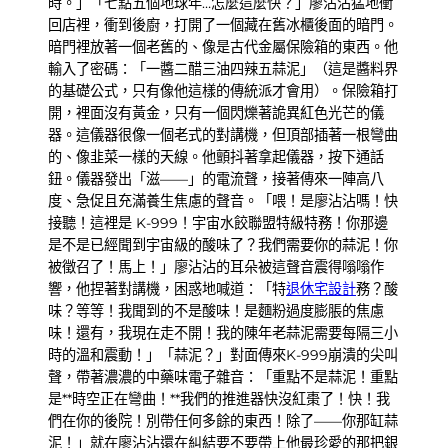
時。」「七點五個地球年…怎麼這麼快？」廖沾沾猛地衝
回店裡，衝到後廚，打開了一個藏在舊冰櫃後面的暗門。
暗門裡放著一個老舊的、像是古代金屬保險箱的東西。他
輸入了密碼：「一醬二醋三油四辣五蒜泥」（這是醬料界
的基礎公式，只有像他這樣的傳統派才會用）。保險箱打
開，裡面沒有黃金，只有一個閃爍著詭異紅色光芒的儀
器。這儀器很像一個老式的對講機，但頂部插著一根彎曲
的、像韭菜一樣的天線。他顫抖著拿起儀器，按下通話
鈕。儀器發出「滋——」的電流聲，接著傳來一陣高八
度、急促且充滿養生焦慮的聲音。「喂！是廖沾沾嗎！快
接聽！這裡是 K-999！宇宙水餃聯盟特級特務！你那邊
是不是已經聞到宇宙級的酸味了？我們需要你的蒜泥！你
被徵召了！馬上！」廖沾沾的耳朵被這聲音震得嗡嗡作
響，他捏著對講機，困惑地喊道：「特
退休宅設計
務？酸
味？等等！我聞到的不是酸味！是麵粉過度膨脹的焦慮
味！還有，我現在走不開！我的陳年老蒜泥需要每隔三小
時的溫和震動！」「蒜泥？」對面傳來K-999崩潰的尖叫
聲，帶著濃濃的中藥味電子雜音：「重點不是蒜泥！重點
是**時空正在彎曲！**我們的推進器快沒紅棗了！快！我
們在你的後院！別帶任何多餘的東西！除了——你那缸蒜
泥！」就在廖沾沾還在糾結要不要帶上他最珍愛的那把銀