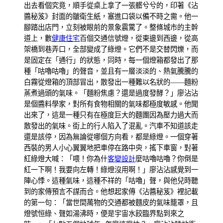
出去看個究竟，順手從桌上拿了一張髒兮兮的，印著《沾
醬秘笈》封面的皺衛生紙，塞進口袋以備不時之需。他一
腳踏出店門，立刻被眼前的景象震驚了。整條城市的主幹
道上，數
健康住宅
百個交通信號燈，從東邊到西邊，從高
架橋到巷弄口，全部變成了綠燈。它們不是交替閃爍，而
是固定在「通行」的狀態，同時，每一個燈箱都發出了那
種「咕嚕咕嚕」的聲音，並且有一層淡淡的、熱氣騰騰的
白霧從燈箱的頂部冒出，散發出一種難以名狀的——麵粉
蒸煮過頭的氣味。「麵粉焦慮？還是過度發酵？」廖沾沾
是個醬料學家，對所有食物相關的氣味都極度敏感。他聞
出來了，這是一種只有在極度巨大的麵團因為壓力過大而
散發出的氣味。街上的行人陷入了混亂。汽車不知道該走
還是該停，因為無論從哪個方向看，都是綠燈。一個穿著
西裝的男人小心翼翼地把車停在路中央，搖下車窗，對著
紅綠燈大喊：「喂！你為什
客變設計
麼咕嚕咕嚕？你倒是
紅一下啊！我要向左轉！綠燈沒用啊！」廖沾沾感覺到一
陣心悸。這種氣味，這種不祥的「咕嚕」聲，與他兒時聽
到的家傳預言不謀而合。他想起家傳《沾醬秘笈》裡記載
的第一句：「當世間萬物的交通都被麵皮的氣味籠罩，且
燈號恒綠、聲如湯沸時，便是宇宙水餃臨界點到來之