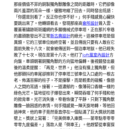
那座價值不菲的銅製獨角獸雕像之間的距離時，它們卻像
兩片羞澀的耳朵一樣，優雅地縮了回去。同時發出低語：
「你還是別看了，反正你也停不好。」何手殘感覺心臟快
要跳出來了。他轉頭看去，發現那座高
會所設計
聳入雲、
覆蓋著鏽跡斑斑鐵網的多層機械式停車塔，正在那片窄巷
的盡頭散發出不正常
新古典設計
的綠光。這棟停車塔是個
異類，它的三號車位始終空著，並且傳說只要有人敢在它
面前失敗十八次，就會被傳送到一個泊車地獄。他已經失
敗了十七次。現在是第十八次。他打了
loft風室內設計
方
向盤，車頭朝著銅獨角獸的方向猛地偏轉。後視鏡發出最
後的溫柔提醒：「再見，世界。」他沒有撞上獨角獸，但
他那顫抖的車尾卻擦到了停車塔三號車位入口處的一根古
老、佈滿苔蘚的柱子。不是撞擊，而是輕柔的碰觸，像戀
人之間的耳語。接著，一道濃郁的、像薄荷口香糖一樣的
綠色光芒。猛地從柱子爆發出來，瞬間吞噬了何手殘和他
的掀背車。光芒消失後，窄巷恢復了平靜，只剩下獨角獸
雕像一臉困惑的表情。何手殘感覺一陣天旋地轉，等他回
過神來，他的車子竟然垂直停在一個貼滿了巨大獎狀的牆
壁上。獎狀上寫著：「完美倒車入庫獎——第零點零零零
零零九度偏差。」落款人是「倒車王」。他趕緊從車窗探