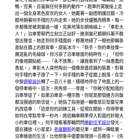
暢、完美，且毫無任何多餘的動作**。跑車的駕駛座上走
出一個全身黑色皮衣的女人，她戴著一副透明護目鏡，冷
酷地朝著何手殘的方向走來。她的步伐優雅而精準，每一
步都像是被測量過一樣，完美地落在網格線上。「車影大
人！」泊車警察們立刻立正站好，連測量尺都顫抖著不敢
發出聲音。她走到何手殘面前，輕蔑地掃了一眼他那輛垂
直貼在牆上的掀背車，語氣冰冷。「新手，你的車技像一
團混亂的毛線球。你污染了泊車維度的純粹性。」「但你
的後視鏡貼紙——『永不放棄』，讓我看到了一絲愚蠢的
勇氣。」車影大人突然掏出一個像是遙控器的裝置，對著
何手殘的車子按了一下。何手殘的車子從牆上脫落，在空
中旋
遊艇設計
轉了一百八十度，穩穩地停在了地面上的一
個停車格中。這次，夾角是——零度。「你被分配給我的
泊車學徒了。如果泊車是一種宗教，你就是那個連方向盤
都沒摸過的新信徒。」她指了指旁邊一輛像是巨型嬰兒車
的改造車：「這是你的訓練工具，從現在開始，你得學會
如何在零點零零一秒內，將這輛車精準停入對面的針眼大
小的車位裡。」何手殘看著那輛閃閃
樂齡住宅設計
發光、
還在播放《小星星》
老屋翻新
的嬰兒車，感到一陣眩暈。
泊車維度的生活，比他想象中還要無理頭一百萬倍。《失