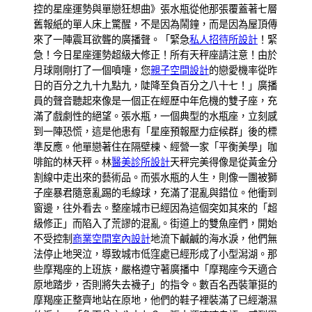
控的星座運勢與單戀狂想曲》張水瓶從他那張覆蓋著七層
舊報紙的單人床上驚醒，不是因為鬧鐘，而是因為屋頂傳
來了一陣震耳欲聾的廣播聲。「緊急
私人招待所設計
！緊
急！今日星座運勢超級大修正！所有天秤座請注意！由於
月球剛剛打了一個噴嚏，您
親子空間設計
的戀愛機率從昨
日的百分之九十九點九，陡降至負百分之八十七！」廣播
員的聲音聽起來像是一個正在經歷中年危機的雙子座，充
滿了戲劇性的絕望。張水瓶，一個典型的水瓶座，立刻感
到一陣恐慌，這是他患有「星座預報壓力症候群」後的標
準反應。他單戀著住在隔壁棟、經營一家「平衡美學」咖
啡館的林天秤。林
醫美診所設計
天秤完美得像是從黃金分
割線中走出來的藝術品。而張水瓶的人生，則像一團被獅
子座暴君隨意亂踢的毛線球，充滿了混亂與錯位。他衝到
窗邊，往外看去。整座城市已經因為這個突如其來的「超
級修正」而陷入了荒謬的混亂。街道上的雙魚座們，開始
不受控制
商業空間室內設計
地流下鹹鹹的海水淚，他們無
法停止地哭泣，導致城市低窪處已經形成了小型潟湖。那
些摩羯座的上班族，嚴格遵守著廣播中「摩羯座今天適合
原地踏步，否則將失去襪子」的指令。數百名西裝筆挺的
摩羯座正整齊地站在原地，他們的鞋子裡裝滿了已經潮濕