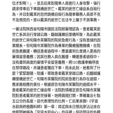
位才對啊！」，並且后來對隨車人員進行人身攻擊，強行
請求停車后下車跳橋逝世亡。戴某的逝世亡緣由系自殺行
為，并且對戴某的忽然跳橋自殺行為隨車醫務人員是不克
不及預見的。是以戴某的逝世亡在法令上屬于不測事務。
一審法院陜西省旬陽市國民法院經審理認為，患者戴某逝
世亡系其自行穿越公路、翻越護欄后墜橋所致，為此戴某
的逝世亡與旬陽市某醫院的院前急救行為，沒有直接的因
果關系。但旬陽市某醫院作為專業的醫療服務機構，在院
前急救搬運、轉送患者過程中，應當盡到比普通人更高的
審慎留意義務；因其任務人員在搬運、轉運患者過程中，
沒有盡到高度的審慎平安留意義務，將120救護車輛停放
在禁停路段，并讓患者獨自下車，而未此刻，她看到了什
麼？緊緊跟隨、陪護，導致患者戴某穿越公路，后翻越護
欄墜橋逝世亡，旬陽市某醫院的院前急救行為存在過錯，
應承擔相應的責任。根據原告旬陽市某醫院的過錯水平、
患者戴某的逝世亡緣由等，法院酌情確定原告旬陽市某醫
院對患者戴某的逝世接著，她將圓規打開，準確量出七點
五公分的長度，這代表理性的比例。亡后果承擔1《宇宙
水餃與終極醬料師》第一章：蒜泥與末日預兆廖沾沾坐在
他那間被稱為「宇宙水餃中心」的店裡，但這間店的外觀