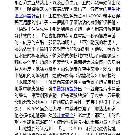
那百分之五的醬油，以及百分之九十五的邪惡蒜頭付出代
價！」醋罐機器人的頂端裂開，露出了一個巨大的
民生社
區室內設計
管口，正在聚積藍色光芒。K-999特務用它穿
著燕尾服的小爪子，一把抓住了廖沾沾的褲腳催促著他。
「快點！沾沾先生！那是醋酸離子炮！專門用來溶解有機
發酵物的！」「它會把你的蒜泥在零點一秒內變成無菌
的、純淨的白醋！那是浩劫啊！」「不准動我的蒜泥！」
廖沾沾發出了醬料學家對待信仰般的怒吼。他以一種專業
包水餃的極限速度，從旁邊的麵粉堆中抓起了兩團麵皮。
麵皮被他用氣功般的捏製手法，瞬間擴大成直徑三公尺的
巨大麵皮。他猛地擲出，兩張麵皮在空中交疊，變成一個
半透明的防禦護盾。這就是家傳《沾醬秘笈》中記載的
「水餃皮護盾」，薄韌而充滿彈性。藍色離子炮光束猛烈
地擊中麵皮護盾，發
中醫診所設計
出了一聲像是汽水開蓋
的聲音。護盾劇烈震動，但奇蹟般地擋住了攻擊，只是散
發出濃郁的麵香。「這麵皮的延展性！完美！但撐不了太
久！」K-999焦急地大喊，中藥味更濃了。廖沾沾知道，
他必須帶走他那缸陳
設計家豪宅
年老蒜泥，那是宇宙的希
望。他跑到蒜泥缸前，使出他搬運食材的全部力量，將那
口比他還胖的缸抱起。「走！K-999！我們要從後院逃