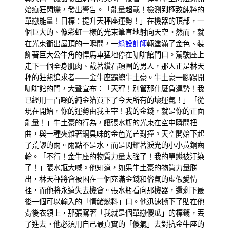
始瘋狂閃爍，發出警告。「能量超載！檢測到極致純粹的
單戀能量！目標：提升天秤座運勢！」在機器的頂部，一
個巨大的、像彩虹一樣的光束筆直地射向天空。然而，就
在光束衝出屋頂的一瞬間，一
綠設計師
輛塗滿了金色、裝
飾著巨大公牛角的悍馬車猛地停在咖啡館門口。駕駛座上
走下一個全身肌肉、戴著鑽石項圈的男人，那人正是林天
秤的狂熱追求者——金牛座霸總牛土豪。牛土豪一腳踢開
咖啡館的門，大聲宣布：「天秤！別管那什麼負運勢！我
已經用一百噸的純金箔買下了今天所有的壞運氣！」「從
現在開始，你的運勢由我主宰！我的金錢，就是你的正面
能量！」牛土豪的行為，讓張水瓶的光束在空中瞬間扭
曲，與一種夾雜著銅臭味的金色光芒對撞。天空開始下起
了荒謬的雨。雨點不是水，而是閃耀著淚光的小小黃銅齒
輪。「不行！金牛座的物質力量太強了！我的單戀被汙染
了！」張水瓶大喊。他知道，如果牛土豪的物質力量勝
出，林天秤將會被困在一個充滿金錢和俗氣的虛假愛情
裡，而他將永遠失去機會。張水瓶看向那機器，還剩下最
後一個可以輸入的「情緒燃料」口。他迅速撕下了貼在他
背後衣領上，那張寫著「我就是個單戀傻瓜」的標籤，丟
了進去。他必須用自己最真實的「傻氣」去對抗金牛座的