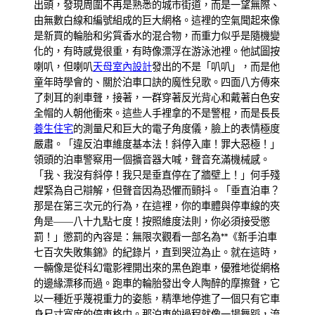
出頭，發現周圍不再是熟悉的城市街道，而是一望無際、
由無數白線和編號組成的巨大網格。這裡的空氣聞起來像
是新買的輪胎和劣質香水的混合物，而重力似乎是隨機變
化的，有時感覺很重，有時像漂浮在游泳池裡。他試圖按
喇叭，但喇叭
天母室內設計
發出的不是「叭叭」，而是他
童年時學會的、關於泊車口訣的魔性兒歌。四面八方傳來
了刺耳的剎車聲，接著，一群穿著反光背心和戴著白色安
全帽的人朝他衝來。這些人手裡拿的不是警棍，而是長長
養生住宅
的測量尺和巨大的電子角度儀，臉上的表情極度
嚴肅。「違反泊車維度基本法！斜停入庫！罪大惡極！」
領頭的泊車警察用一個擴音器大喊，聲音充滿機械感。
「我、我沒有斜停！我只是垂直停在了牆壁上！」何手殘
趕緊為自己辯解，但聲音因為恐懼而顫抖。「垂直泊車？
那是在第三次元的行為，在這裡，你的車體與停車線的夾
角是——八十九點七度！按照維度法則，你必須接受懲
罰！」懲罰的內容是：無限次觀看一部名為**《新手泊車
七百次失敗集錦》的紀錄片，直到哭泣為止。就在這時，
一輛像是從科幻電影裡開出來的黑色跑車，優雅地從網格
的邊緣漂移而過。跑車的輪胎發出令人陶醉的摩擦聲，它
以一種近乎蔑視重力的姿態，精準地停進了一個只有它車
身尺寸寬度的停車格中。那泊車的過程就像一場舞蹈，流