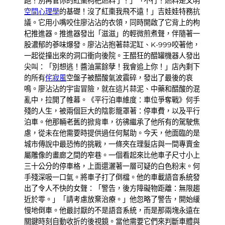
跑！別再管你的紅棗枸杞燃料了！」「不行！燃料是文明
空間心理學
的基礎！沒了紅棗我飛不遠！」吉娃娃特務抗
議。它用小嘴咬住廖沾沾的衣領，同時開啟了它背上的枸
杞推進器。推進器發出「滋滋」的輕微煎煮聲，伴隨著一
股濃郁的蔘味爆發。廖沾沾抱著蒜泥缸、K-999咬著他，
一起從撞出來的洞口衝向後院。王醋狂的醋罐機器人發出
尖叫：「別想逃！醬油黨餘孽！我會追上你！」店內剩下
的所有
侘寂風
空盤子被醋酸氣波震碎，發出了最後的哀
鳴。廖沾沾的宇宙冒險，就在這片蒜泥、中藥和醋酸的混
亂中，拉開了帷幕。《平行泊車維度：車位爭奪戰》何手
殘的人生，被兩個巨大的陰影籠罩著：停車費，以及平行
泊車。他那輛老舊的掀背車，彷彿繼承了他所有的駕駛焦
慮，從未在他需要時提供過任何幫助。今天，他面臨的是
城市傳說中最恐怖的挑戰，一條夾在理髮店與一間專賣金
屬雕像的畫廊之間的窄巷。一個看起來比他車子尺寸小上
三十公分的停車格，上面還灑著一層可疑的白色粉末。何
手殘深吸一口氣。將車子打了倒檔。他的車載語音系統發
出了令人不快的女聲：「警告，後方障礙物距離：無限趨
近於零。」「請考慮放棄治療。」他忽略了警告，開始緩
慢地倒車。他最討厭的不是語音系統，而是那兩塊永遠在
關鍵時刻自動收折的後視鏡。當他需要它們來判斷車體與