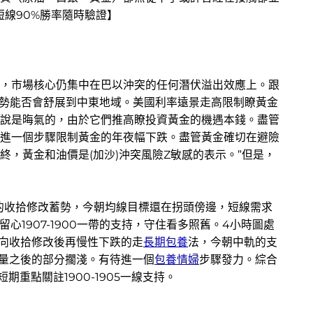
短線90%勝率隨時驗證】
，市場核心仍集中在巴以沖突的任何潛伏溢出效應上。跟
情勢能否會舒展到中東地域。美國利率遠景走高限制瞭黃金
說是晦氣的，由於它們推高瞭投資黃金的機遇本錢。盡管
進一個步驟限制黃金的年夜幅下跌。盡管黃金確切在避險
終，黃金和油價是(加沙)沖突風險Z敏感的表示。”但是，
的收拾修改蓄勢，今朝均線目標還在拐頭傍邊，短線需求
1907-1900一帶的支持，守住看多照舊。4小時圖處
橫向收拾修改後再慢性下跌的走
長期包養
法，今朝中軌的支
放量之後的部分擱淺。有待進一個
包養情婦
步驟發力。綜合
重點關註1900-1905一線支持。