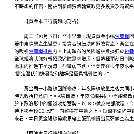
不睬想的伴侶，關註剖析師張凱翰獲取更多投資及時資訊、
【黃金本日行情趨向剖析】
周二（10月17日）亞市早盤，現貨黃金小幅
包養網
回
著中東情勢產生變更，投資者紛紜湧向避險資產，黃金在
的吸引
包養網推薦
力。上周頒布的美國通脹數據強於
包養
全球經濟狀態好轉招致避險需求增添，但這種預刻日制瞭
需求的推進下呈現瞭一些微弱下跌，但美元在很年夜水平
“斷定潛伏的迸發點和離場是極具挑釁性的。”
黃金周一小陰線回踩修改，年夜陽線放量之後共同小陰
時光收拾拉意向上。K線構造，年夜陽線共同小陰線修改再蓄
於下跌浪形中的擱淺收拾蓄勢。以1810做為底部啟穩，
持上移至1902.此前一向維穩在中軌之上。短線不淪陷
來看，本日黃金短線操縱思緒上張凱翰提出反彈做空為主，回調
【原油本日行情趨向剖析】