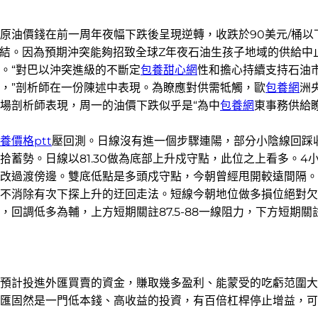
原油價錢在前一周年夜幅下跌後呈現逆轉，收跌於90美元/桶以
瞭結。因為預期沖突能夠招致全球Z年夜石油生孩子地域的供給
。“對巴以沖突進級的不斷定
包養甜心網
性和擔心持續支持石油
，”剖析師在一份陳述中表現。為瞭應對供需牴觸，歐
包養網
洲
場剖析師表現，周一的油價下跌似乎是“為中
包養網
東事務供給
養價格ptt
壓回測。日線沒有進一個步驟連陽，部分小陰線回踩
蓄勢。日線以81.30做為底部上升戍守點，此位之上看多。4
改過渡傍邊。雙底低點是多頭戍守點，今朝曾經甩開較遠間隔。短
不消除有次下探上升的迂回走法。短線今朝地位做多損位絕對欠
調低多為輔，上方短期關註87.5-88一線阻力，下方短期關註84
計投進外匯買賣的資金，賺取幾多盈利、能蒙受的吃虧范圍大
匯固然是一門低本錢、高收益的投資，有百倍杠桿停止增益，可