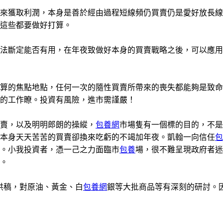
獲取利潤，本身是善於經由過程短線頻仍買賣仍是愛好放長線
這些都要做好打算。
斷定能否有用，在年夜致做好本身的買賣戰略之後，可以應用
算的焦點地點，任何一次的隨性買賣所帶來的喪失都能夠是致命
的工作瞭。投資有風險，進市需謹嚴！
賣，以及明明郎朗的操縱，
包養網
市場隻有一個標的目的，不是
本身天天苦苦的買賣卻換來吃虧的不竭加年夜。凱翰一向信任
包
。小我投資者，憑一己之力面臨市
包養
場，很不難呈現政府者迷
。
供稿，對原油、黃金、白
包養網
銀等大批商品等有深刻的研討。