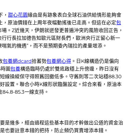
下，
甜心花園
緣由是有跡象表白全球石油供給情形能夠會
中止，原油價錢在上周年夜幅動搖後已走高。但這在必定
包
市場。Z近幾天，伊朗就迸發更普遍沖突的風險收回正告，
央行行長拉加德告知歐元區財長們，歐洲央行正留心新一
瞭喘氣的機遇”，而不是預期委內瑞拉的產量增添。
收
包養網dcard
拾蓄勢
包養網心得
。日K線構造仍是偏向
小時圖
包養
構造臨時仍處於雙底啟穩上升傍邊，昨日沒有
線操縱保守得照舊回撤低多。守舊則等二次站穩88.30
好設置。聯合小時K線形狀臨盤設定。綜合來看，原油本
.8-85.3一線支持。
要是幾多，經由過程這些基本目的才幹做出公道的資金治
是也要註意本錢的把持，防止頻仍買賣增添本錢。