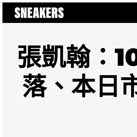
跳
至
主
要
內
容
張凱翰：1
落、本日