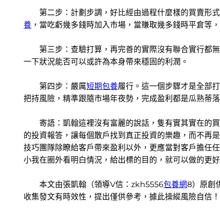
第二步：計劃步調，好比經由過程什麼樣的買賣形式來
養
，當吃虧幾多錢時加入市場，當賺取幾多錢時平倉等，
第三步：查驗打算，再完善的實際沒有聯合實行都無法
一下狀況能否可以或許為本身帶來穩固的利潤。
第四步：嚴厲
短期包養
履行。這一個步驟才是全部打
把持風險，精準跟隨市場年夜勢，完成盈利都是瓜熟蒂落
寄語：凱翰這裡沒有富麗的說話，隻有實其實在的買
的投資報答，讓每個散戶找到真正投資的樂趣，而不再是
技巧團隊除瞭給客戶帶來盈利以外，更應當對客戶擔任任
小我在圈外看明白情況，給出標的目的，就可以做的更好
本文由張凱翰（領導V信：zkh5556
包養網
8）原創
收集發文有時效性，提出僅供參考，據此操縱風險自信！