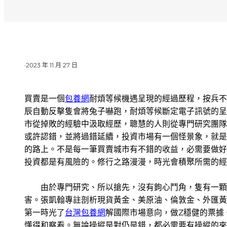
·
2023 年 11 月 27 日
買賣是一個
包養網
耐煩等候機遇呈現的經過歷程，按兵不
辰自動反擊隻會將兔子嚇跑，耐煩等候斷定電子訊號的呈
市從掉敗的經驗中汲取經歷，聰慧的人則從專門研究團隊
或許認錯，並將過錯延續，投資市場有一個怪景象，就是
的路上。不是每一筆買賣城市有不錯的收益，必需要做好
投資都是有風險的。修行之路漫漫，時光會積聚所需的經
由於專門研究、所以搶先，沒有鉤心鬥角，隻有一顆真
害。張凱翰專註剖析現貨黃金、美原油、倫敦金、外匯黃
第一時光了
台灣包養網
解國際市場意向，做Z穩健的票據
懂得和察看。無論操縱是對仍是錯，都必需要有操縱的來