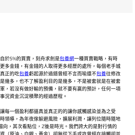
自於5%的買賣，刻舟求劍是
包養網
一種買賣戰略，有時
更多金錢，有金錢的人取得更多經歷的處所，每個老手城
真正的吃
包養
虧起源於過錯曾經不言而喻還不
包養
往修改
是幾多，也不了解盈利目的是幾多，不是被套就是在被套
軍，若沒有做好輸的預備，就不要有贏的預計，任何一項
事況資金沉淀積聚的經過歷程。
讓每一個盈利都逼真並真正的的讓你感觸感染並為之受
時領導，為年夜傢躲避風險，擴展利潤，讓列位隨時隨地
趨向，其次看點位，Z後是時光。我們誇大的是對行情的
資（原油、白銀、黃金）卻無從下手或許曾經在接觸卻並