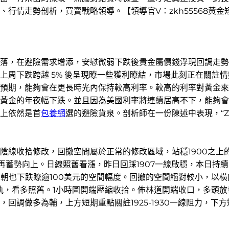
行情走勢剖析，買賣戰略領導。【領導官V：zkh55568黃金
落，在避險需求增添，安慰微弱下跌後貴金屬價錢浮現回調走勢
上周下跌跨越 5% 後呈現瞭一些獲利瞭結，市場此刻正在關註
預期，能夠會在更長時光內保持較高利率。較高的利率對黃金來
黃金的年夜幅下跌。並且因為美國利率將連續居高不下，能夠會
上依然是首
包養網
選的避險貨泉。剖析師在一份陳述中表現，“Z
線收拾修改，回撤空間屬於正常的修改區域，站穩1900之上
勢向上。日線照舊看漲，昨日回踩1907一線啟穩，本日持續留心
今朝也下跌瞭逾100美元的空間幅度。回撤的空間絕對較小，以
中軌，看多照舊。1小時圖開端壓縮收拾。佈林道開端收口，多頭
做多為輔，上方短期重點關註1925-1930一線阻力，下方短期