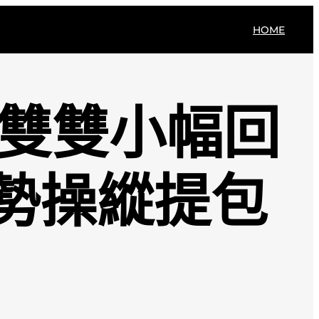
HOME
油雙雙小幅回
勢操縱提包