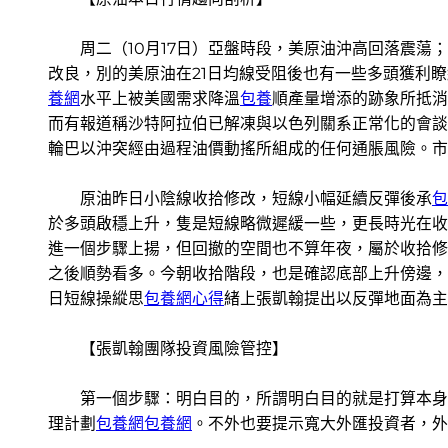
周二（10月17日）亞盤時段，美原油沖高回落震蕩；
改良，別的美原油在21日均線受阻後也有一些多頭獲利
養網
水平上被美國需求降溫
包養
順產量增添的跡象所抵消
而有報道稱沙特阿拉伯已解凍與以色列關系正常化的會談
輪巴以沖突經由過程油價動搖所組成的任何通脹風險。市
原油昨日小陰線收拾修改，短線小幅延續反彈後承
包
於多頭啟穩上升，隻是短線略微遲緩一些，更長時光在收拾
進一個步驟上揚，但回撤的空間也不算年夜，屬於收拾修
之後順勢看多。今朝收拾階段，也是確認底部上升傍邊，
日短線操縱思
包養網心得
緒上張凱翰提出以反彈地面為主，回
【張凱翰團隊投資風險管控】
第一個步驟：明白目的，所謂明白目的就是打算本身預
理計劃
包養網
包養網
。不外也要提示寬大外匯投資者，外