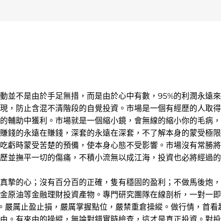
動並不是由於手足無措，而是由於心中有數，95%的利潤永遠來
現，防止含混不清階段的自覺投資。市場是一個有經歷的人取得
的輔助中獲利。市場就是一個縮小鏡，會無線的縮小你的毛病，
賺錢的永遠在賺錢，深套的永遠在深套，不了解本身的蒙受極限
吃虧時蒙受苦楚的預備，使本身心態不受影響。市場沒有常勝將
歷並撫平一切的傷痛，不積小流無以成江海，投資也必將經過的
摯的心；沒有百分百的正確，隻有穩固的盈利；不做馬後炮，
金原油等金融理財投資產物。專門研究團隊在線剖析，一對一即
。嚴厲止盈止損，嚴厲掌握點位，嚴禁重倉操縱。做行情，首看
由。有來由的操縱，無論對錯實時檢查，這才是真正投資。對投