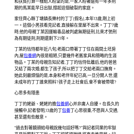
和扶貧打算一樣給人盼望的是,一家人盼著還有一年多刑
期的馬某能早日出獄,撐起這個破裂的家庭。
家住齊心縣丁塘鎮長樂村的丁丁(假名),本年13歲,剛上初
一。這個小男孩看見記者,直接躲在里屋不出來。丁丁7歲
時,他的母親丁某因運輸毒品被判處無期徒刑,比來才弛刑
為有期徒刑,刑期還剩下21年。
丁某的怙恃都年近八旬,老兩口帶著丁丁住在兩間土坯房
內,屋
包養網
內很是粗陋,只要幾件老舊家具和簡略的生涯
物品。丁某的母親告知記者,丁丁的怙恃仳離后,他的爸爸
又結了兩次婚,都生了孩子,所以把丁丁交給老兩口撫育。
她此刻最煩惱的是,本身和老伴年紀已高,一旦分開人世,還
未成年的丁丁誰來照料?孩子走上社會后,會不會被帶壞?
心思多有隱患
丁丁的姥爺、姥姥的擔
包養網
心并非庸人自擾。在長久的
接觸中,記者發明,13歲的丁
包養
丁心思很重,不愿與人交通,
甚至還有些敵意。
“過去對著鏡頭給母親說幾句話好嗎?”與記者同業的牢獄