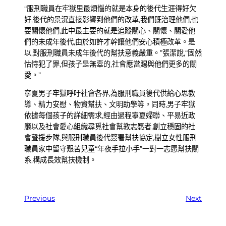
“服刑職員在牢獄里最煩惱的就是本身的後代生涯得好欠
好,後代的景況直接影響到他們的改革,我們既治理他們,也
要關懷他們,此中最主要的就是追蹤關心、關懷、關愛他
們的未成年後代,由於如許才幹讓他們安心積極改革。是
以,對服刑職員未成年後代的幫扶意義嚴重。”張潔說,“固然
怙恃犯了罪,但孩子是無辜的,社會應當賜與他們更多的關
愛。”
寧夏男子牢獄呼吁社會各界,為服刑職員後代供給心思教
導、精力安慰、物資幫扶、文明助學等。同時,男子牢獄
依據每個孩子的詳細需求,經由過程寧夏婦聯、平易近政
廳以及社會愛心組織尋覓社會幫教志愿者,創立穩固的社
會聲援步隊,與服刑職員後代簽署幫扶協定,樹立女性服刑
職員家中留守艱苦兒童“年夜手拉小手”一對一志愿幫扶關
系,構成長效幫扶機制。
Previous
Next