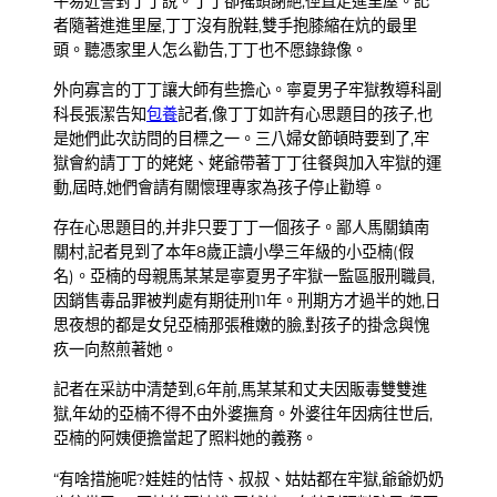
平易近警對丁丁說。丁丁卻搖頭謝絕,徑直走進里屋。記
者隨著進進里屋,丁丁沒有脫鞋,雙手抱膝縮在炕的最里
頭。聽憑家里人怎么勸告,丁丁也不愿錄錄像。
外向寡言的丁丁讓大師有些擔心。寧夏男子牢獄教導科副
科長張潔告知
包養
記者,像丁丁如許有心思題目的孩子,也
是她們此次訪問的目標之一。三八婦女節頓時要到了,牢
獄會約請丁丁的姥姥、姥爺帶著丁丁往餐與加入牢獄的運
動,屆時,她們會請有關懷理專家為孩子停止勸導。
存在心思題目的,并非只要丁丁一個孩子。鄙人馬關鎮南
關村,記者見到了本年8歲正讀小學三年級的小亞楠(假
名)。亞楠的母親馬某某是寧夏男子牢獄一監區服刑職員,
因銷售毒品罪被判處有期徒刑11年。刑期方才過半的她,日
思夜想的都是女兒亞楠那張稚嫩的臉,對孩子的掛念與愧
疚一向熬煎著她。
記者在采訪中清楚到,6年前,馬某某和丈夫因販毒雙雙進
獄,年幼的亞楠不得不由外婆撫育。外婆往年因病往世后,
亞楠的阿姨便擔當起了照料她的義務。
“有啥措施呢?娃娃的怙恃、叔叔、姑姑都在牢獄,爺爺奶奶