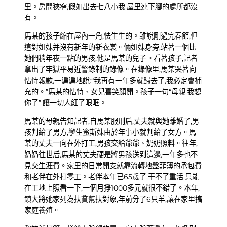
里。房間狹窄,假如出去七八小我,屋里連下腳的處所都沒
有。
馬某的孩子縮在屋內一角,怯生生的。雖說剛過完春節,但
這對姐妹并沒有新年的新衣裳。倆姐妹身旁,站著一個比
她們稍年夜一點的男孩,他是馬某的兒子。看著孩子,記者
拿出了牢獄平易近警錄制的錄像。在錄像里,馬某哭著向
怙恃報歉,一遍遍地說:“我再有一年多就歸去了,我必定會補
充的。”馬某的怙恃、女兒喜笑顏開。孩子一句“母親,我想
你了”,讓一切人紅了眼眶。
馬某的母親告知記者,自馬某服刑后,丈夫就與她離婚了,男
孩判給了男方,孿生蜜斯妹由於年事小就判給了女方。馬
某的丈夫一向在外打工,男孩交給爺爺、奶奶照料。往年,
奶奶往世后,馬某的丈夫硬是將男孩送到這邊,一年多也不
見交生涯費。家里的日常開支就靠流轉地盤菲薄的承包費
和老伴在外打零工。老伴本年已65歲了,干不了重活,只能
在工地上照看一下,一個月掙1000多元就很不錯了。本年,
鎮大將她家列為扶貧幫扶對象,年前分了6只羊,讓在家里搞
家庭養殖。