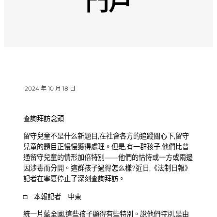
門戶
·
2024 年 10 月 18 日
查詢拜訪念頭
留守兒童不是什么新題目,在社會各方的追蹤關心下,留守
兒童的題目正慢慢獲得處理。但是,有一群孩子,他們比普
通留守兒童的情形加倍特別——他們的怙恃或一方或兩邊
因涉毒而分開。這群孩子過得怎么樣?近日,《法制日報》
記者在寧夏停止了深刻查詢拜訪。
□ 本報記者 申東
統一片藍全國,這些孩子顯得有些特別。說他們特別,是由