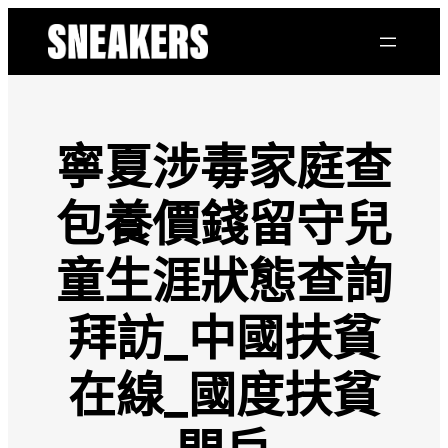
跳
至
主
要
內
容
寧夏涉毒家庭查
包養價錢留守兒
童生涯狀態查詢
拜訪_中國扶貧
在線_國度扶貧