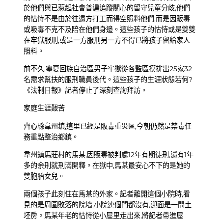
於他們與已惹起社會普遍追蹤關心的留守兒童分歧,他們
的怙恃不是由於往遠方打工而得空照料他們,而是因販毒
或吸毒不克不及陪在他們身邊。這些孩子的怙恃或是雙雙
在牢獄服刑,或是一方服刑另一方不得已將孩子留給家人
照料。
前不久,寧夏回族自治區男子牢獄從各監區摸排出25家32
名需求幫扶的服刑職員後代。這些孩子的生涯狀態若何?
《法制日報》記者停止了深刻查詢拜訪。
家庭生涯艱苦
齊心縣韋州鎮,這里已經是販毒重災區,今朝仍然是禁毒任
務重點整治鄉鎮。
韋州鎮馬莊村的馬某,因販毒被判處12年有期徒刑,還有1年
多的余刑就刑滿開釋。在獄中,馬某最安心不下的是她的
雙胞胎女兒。
兩個孩子此刻住在馬某的外家。記者離開這個小院時,看
見的是周圍敗落的院墻,小院連個門都沒有,迎面是一間土
坯房。馬某年老的怙恃從小屋里走出來,將記者帶進屋