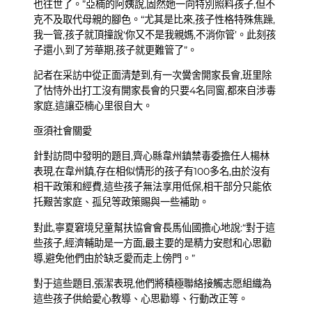
也往世了。”亞楠的阿姨說,固然她一向特別照料孩子,但不
克不及取代母親的腳色。“尤其是比來,孩子性格特殊焦躁,
我一管,孩子就頂撞說‘你又不是我親媽,不消你管’。此刻孩
子還小,到了芳華期,孩子就更難管了”。
記者在采訪中從正面清楚到,有一次黌舍開家長會,班里除
了怙恃外出打工沒有開家長會的只要4名同窗,都來自涉毒
家庭,這讓亞楠心里很自大。
亟須社會關愛
針對訪問中發明的題目,齊心縣韋州鎮禁毒委擔任人楊林
表現,在韋州鎮,存在相似情形的孩子有100多名,由於沒有
相干政策和經費,這些孩子無法享用低保,相干部分只能依
托艱苦家庭、孤兒等政策賜與一些補助。
對此,寧夏窘境兒童幫扶協會會長馬仙國擔心地說:“對于這
些孩子,經濟輔助是一方面,最主要的是精力安慰和心思勸
導,避免他們由於缺乏愛而走上傍門。”
對于這些題目,張潔表現,他們將積極聯絡接觸志愿組織為
這些孩子供給愛心教導、心思勸導、行動改正等。