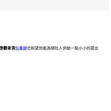
傍觀者清
包養網
也盼望你能為傾吐人供給一點小小的提出