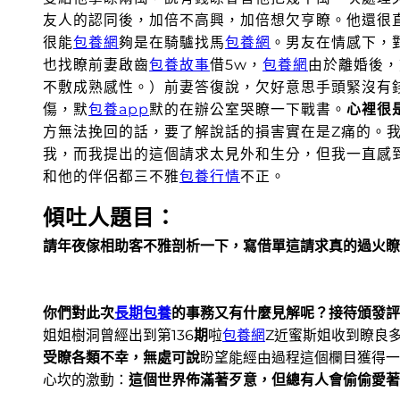
友人的認同後，加倍不高興，加倍想欠亨瞭。
他還很
很能
包養網
夠是在騎驢找馬
包養網
。男友在情感下，
也找瞭前妻啟齒
包養故事
借5w，
包養網
由於離婚後，
不敷成熟感性。）前妻答復說，欠好意思手頭緊沒有
傷，默
包養app
默的在辦公室哭瞭一下戰書。
心裡很
方無法挽回的話，要了解說話的損害實在是Z痛的。
我，而我提出的這個請求太見外和生分，但我一直感
和他的伴侶都三不雅
包養行情
不正。
傾吐人題目：
請年夜傢相助客不雅剖析一下，寫借單這請求真的過火瞭
你們對此次
長期包養
的事務又有什麼見解呢？接待頒發評
姐姐樹洞曾經出到第136
期
啦
包養網
Z近蜜斯姐收到瞭良
受瞭各類不幸，無處可說
盼望能經由過程這個欄目獲得一
心坎的激動：
這個世界佈滿著歹意，但總有人會偷偷愛著