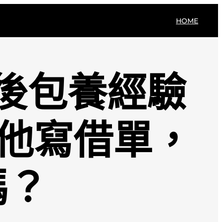
HOME
後後包養經驗
讓他寫借單，
嗎？