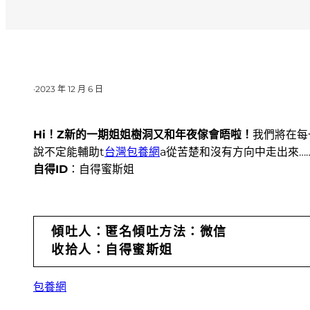
·
2023 年 12 月 6 日
Hi！Z新的一期姐姐樹洞又和年夜傢會晤啦！
我們將在每
說不定能輔助t
台灣包養網
a從苦楚和沒有方向中走出來…
自得ID
：自得蜜斯姐
傾吐人：匿名
傾吐方法：微信
收拾人：自得蜜斯姐
包養網