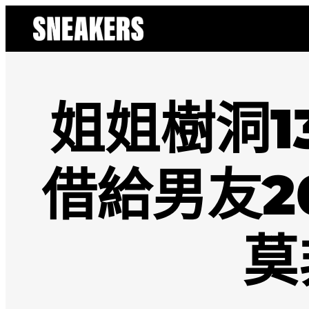
跳
至
主
要
內
容
姐姐樹洞1
借給男友2
莫