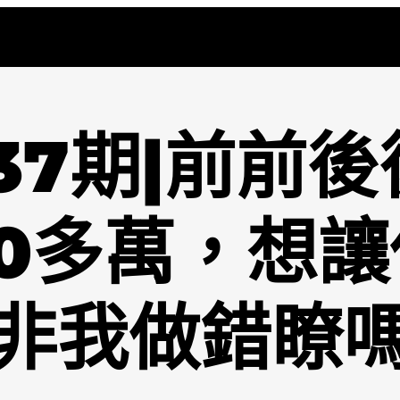
37期|前前
0多萬，想
非我做錯瞭