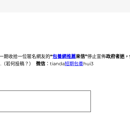
一期收拾一位匿名網友的
“
包養網推薦
來信”
停止宣佈
政府者迷，
…
（若何投稿？）
微信
：tianda
短期包養
hui3