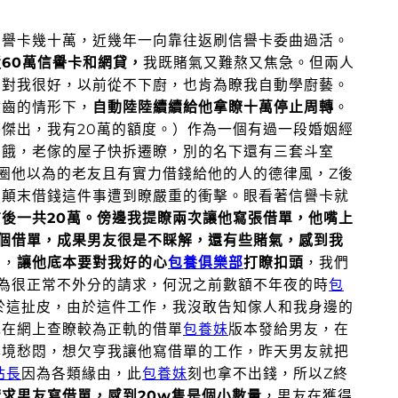
信譽卡幾十萬，近幾年一向靠往返刷信譽卡委曲過活。
60萬信譽卡和網貸，
我既賭氣又難熬又焦急。但兩人
友對我很好，以前從不下廚，也肯為瞭我自動學廚藝。
啟齒的情形下，
自動陸陸續續給他拿瞭十萬停止周轉
。
傑出，我有20萬的額度。）
作為一個有過一段婚姻經
受餓，老傢的屋子快拆遷瞭，別的名下還有三套斗室
圈他以為的老友且有實力借錢給他的人的德律風，Z後
，顛末借錢這件事遭到瞭嚴重的衝擊。眼看著信譽卡就
前後一共20萬。傍邊我提瞭兩次讓他寫張借單，他嘴上
個借單，成果男友很是不睬解，還有些賭氣，感到我
單，
讓他底本要對我好的心
包養俱樂部
打瞭扣頭
，我們
為很正常不外分的請求，何況之前數額不年夜的時
包
於這扯皮，由於這件工作，我沒敢告知傢人和我身邊的
我在網上查瞭較為正軌的借單
包養妹
版本發給男友，在
心境愁悶，想欠亨我讓他寫借單的工作，昨天男友就把
站長
因為各類緣由，此
包養妹
刻也拿不出錢，所以Z終
求男友寫借單，感到20w隻是個小數量
，男友在獲得