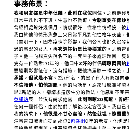
事務佈景：
我和男友都是中年仳離
，此刻在我傢同住。
之前他經
日常平凡也不下班，生意也不做瞭，
今朝重要在傢炒
曾經相處瞭好幾個月，情感很好，性格性情相投，彼
我由於他的情形焦急上火日常平凡對他性格年夜些，
（闡明一下，因為疫情等影響，我們公司也好久沒發
過的事況的女人，
再次選擇仍是比擬穩重的
。之前曾
子。
他一向想賣失落名下的一套屋子來處理題目，隻
隻有一位熟悉20年的，
他口中Z好的伴侶轉瞭兩萬給
要過期影響征信，沒有措施，把他痛罵瞭一頓之後，
承諾，但就是不寫。
Z近他名下的屋子有人有興趣向
不信賴他，怕他認賬
。他的原話是，原來很感謝我濟
是Z親近的人，卻請求這般生分的做法，他感到不完
養網站
辰，並沒有請求他寫，
此刻到瞭20萬瞭，曾
任何一個伴侶，由於她們了解後必定會否決。我自己
我的請求下，
他很是不甘心寫瞭，然後就埋下瞭嚴重
這事告知瞭後面提到那位2
包養網
0年的老友。他也是
隻給他拿瞭兩萬，說有錢瞭會替他把幾十萬一次處理