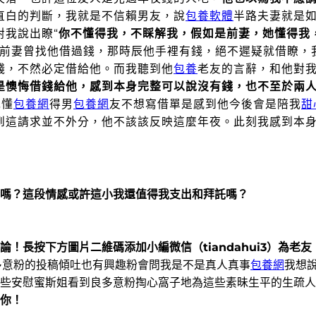
直白的判斷，我就是不信賴男友，說
包養軟體
半路夫妻就是
對我說出瞭“
你不懂得我，不睬解我，假如是前妻，她懂得我
前妻曾找他借過錢，那時辰他手裡有錢，絕不遲疑就借瞭，
錢，不然必定借給他。而我聽到他
包養
老友的言辭，和他對
是懊悔借錢給他，感到本身完整可以說沒有錢，也不至於兩
我懂
包養網
得男
包養網
友不想寫借單是感到他今後會是陪我
甜
到這請求並不外分，他不該該反映這麼年夜。此刻我感到本
嗎？這段情感或許這小我還值得我支出和拜託嗎？
論！
長按下方圖片二維碼添加小編微信（tiandahui3）為
多意粉的投稿傾吐
也有興趣粉會問我是不是真人真事
包養網
我想
些安慰
蜜斯姐看到良多意粉掏心窩子地為這些素昧生平的生疏人
你！