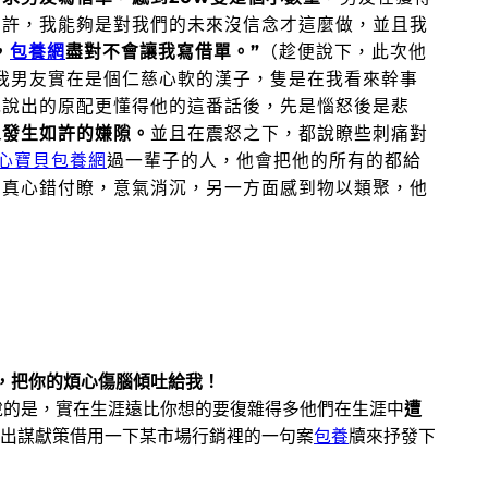
如許，我能夠是對我們的未來沒信念才這麼做，並且我
，
包養網
盡對不會讓我寫借單。”
（趁便說下，此次他
我男友實在是個仁慈心軟的漢子，隻是在我看來幹事
我說出的原配更懂得他的這番話後，先是惱怒後是悲
人發生如許的嫌隙。
並且在震怒之下，都說瞭些刺痛對
心寶貝包養網
過一輩子的人，他會把他的所有的都給
身真心錯付瞭，意氣消沉，另一方面感到物以類聚，他
老友，把你的煩心傷腦傾吐給我！
說的是，實在生涯遠比你想的要復雜得多
他們在生涯中
遭
出謀獻策
借用一下某市場行銷裡的一句案
包養
牘來抒發下