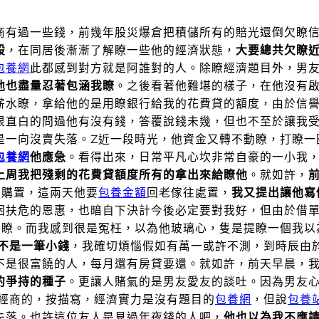
商有過一些錢，前幾年股災爆倉把積儲所有的賠光還倒欠瞭
股
，在同居後漸漸了解瞭一些他的經濟狀態，
大要總共欠瞭近
包養網
此都感到對方就是阿誰對的人。
除瞭經濟題目外，男
他也盡量忍著包涵我瞭
。之後看著他難堪的樣子，在他沒有
薪水瞭，拿給他的是用瞭銀行給我的花費貸的額度，由於信譽
很直白的問過他有沒有錢，答覆說錢未幾，但也不至於讓我
是一向沒賣失落。Z近一段時光，他資金又轉不動瞭，打瞭一
包養網
他應急
。
看得出來，日常平凡心坎非常自豪的一小我
上周我把殘剩的花費貸額度所有的拿出來給瞭他
。就如許，
要購置，這兩天他要
包養金額
回老傢往處置，
我又提出讓他寫
困扶危的恩惠，也暗自下決計今後必定要對我好，但由於借
善瞭。
而我感到很是冤枉，以為他玻璃心，隻是提瞭一個我以
經不是一筆小錢
，我確切煩惱假如有萬一或許不測，到時辰由
不是很富饒的人，每月還有房貸要還。就如許，前天早晨，
的爭持的種子
。
更讓人賭氣的是男友愛友的談吐。因為男友
經商的，按描寫，經濟實力是沒有題目的
包養網
，但說
包養
失落。也許這位友人是見過年夜錢的人吧，
他也以為我不應請