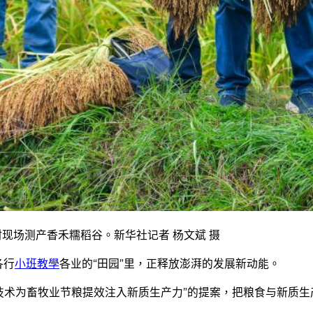
华村现场测产香禾糯稻谷。新华社记者 杨文斌 摄
各行
小班教學
各业的“田园”里，正释放澎湃的发展新动能。
技术为畜牧业节粮提效注入新质生产力”的提案，把粮食与新质生