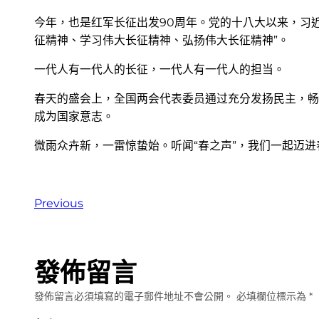
今年，也是红军长征出发90周年。党的十八大以来，习
征精神、学习伟大长征精神、弘扬伟大长征精神”。
一代人有一代人的长征，一代人有一代人的担当。
春天的盛会上，全国两会代表委员通过充分发扬民主，畅
成为国家意志。
微雨众卉新，一雷惊蛰始。听闻“春之声”，我们一起迈进
Previous
發佈留言
發佈留言必須填寫的電子郵件地址不會公開。
必填欄位標示為
*