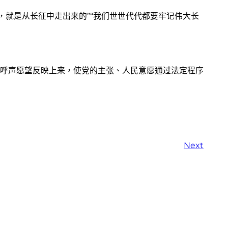
，就是从长征中走出来的”“我们世世代代都要牢记伟大长
呼声愿望反映上来，使党的主张、人民意愿通过法定程序
Next