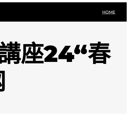
HOME
講座24“春
网