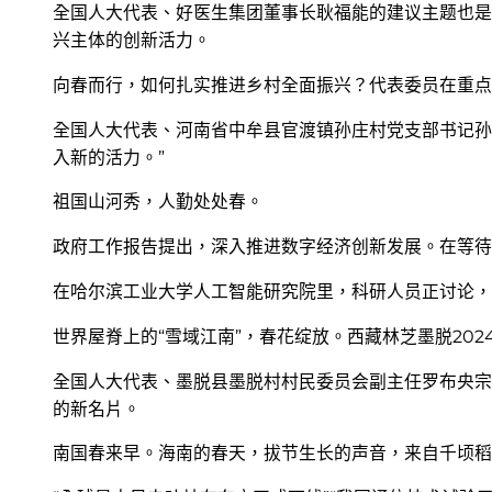
全国人大代表、好医生集团董事长耿福能的建议主题也是
兴主体的创新活力。
向春而行，如何扎实推进乡村全面振兴？代表委员在重点
全国人大代表、河南省中牟县官渡镇孙庄村党支部书记孙
入新的活力。”
祖国山河秀，人勤处处春。
政府工作报告提出，深入推进数字经济创新发展。在等待
在哈尔滨工业大学人工智能研究院里，科研人员正讨论，
世界屋脊上的“雪域江南”，春花绽放。西藏林芝墨脱20
全国人大代表、墨脱县墨脱村村民委员会副主任罗布央宗
的新名片。
南国春来早。海南的春天，拔节生长的声音，来自千顷稻