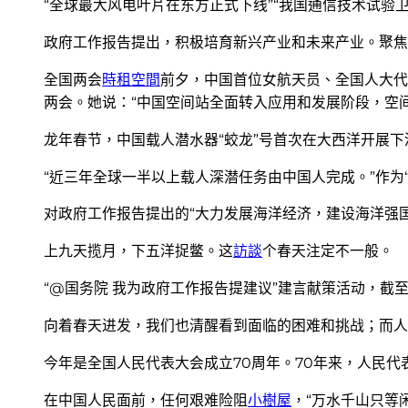
“全球最大风电叶片在东方正式下线”“我国通信技术试验
政府工作报告提出，积极培育新兴产业和未来产业。聚焦
全国两会
時租空間
前夕，中国首位女航天员、全国人大代
两会。她说：“中国空间站全面转入应用和发展阶段，空
龙年春节，中国载人潜水器“蛟龙”号首次在大西洋开展
“近三年全球一半以上载人深潜任务由中国人完成。”作为
对政府工作报告提出的“大力发展海洋经济，建设海洋强
上九天揽月，下五洋捉鳖。这
訪談
个春天注定不一般。
“@国务院 我为政府工作报告提建议”建言献策活动，截至
向着春天进发，我们也清醒看到面临的困难和挑战；而人
今年是全国人民代表大会成立70周年。70年来，人民代
在中国人民面前，任何艰难险阻
小樹屋
，“万水千山只等闲