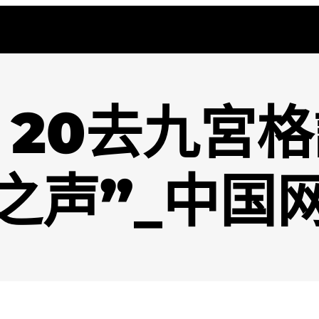
20去九宮格
之声”_中国