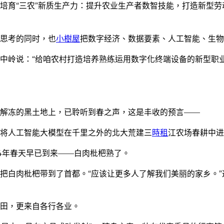
培育“三农”新质生产力：提升农业生产者数智技能，打造新型
思考的同时，也
小樹屋
把数字经济、数据要素、人工智能、生物
中岭说：“给咱农村打造培养熟练运用数字化终端设备的新型职
解冻的黑土地上，已聆听到春之声，这是丰收的预言——
将人工智能大模型在千里之外的北大荒建三
時租
江农场春耕中进
24年春天早已到来——白肉枇杷熟了。
把白肉枇杷带到了首都。“应该让更多人了解我们美丽的家乡。”
田，更来自各行各业。