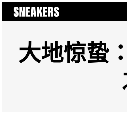
跳
至
主
要
內
容
大地惊蛰：