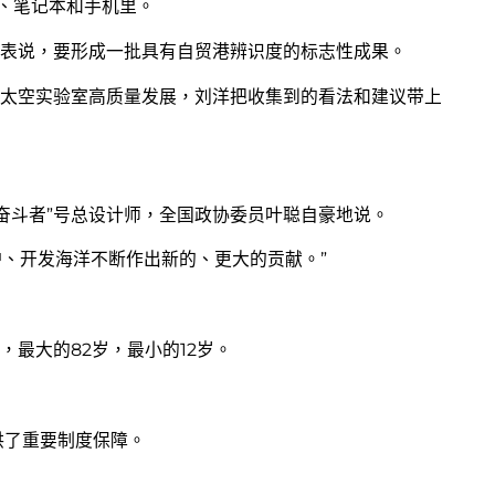
箱、笔记本和手机里。
代表说，要形成一批具有自贸港辨识度的标志性成果。
太空实验室高质量发展，刘洋把收集到的看法和建议带上
“奋斗者”号总设计师，全国政协委员叶聪自豪地说。
护、开发海洋不断作出新的、更大的贡献。”
，最大的82岁，最小的12岁。
供了重要制度保障。