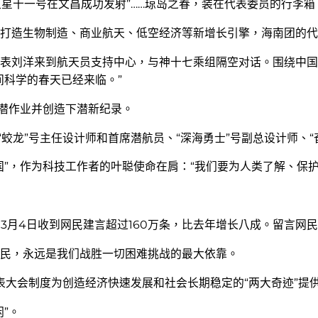
卫星十一号在文昌成功发射”……琼岛之春，装在代表委员的行李
打造生物制造、商业航天、低空经济等新增长引擎，海南团的
表刘洋来到航天员支持中心，与神十七乘组隔空对话。围绕中国
间科学的春天已经来临。”
下潜作业并创造下潜新纪录。
“蛟龙”号主任设计师和首席潜航员、“深海勇士”号副总设计师、
国”，作为科技工作者的叶聪使命在肩：“我们要为人类了解、保
3月4日收到网民建言超过160万条，比去年增长八成。留言网民
民，永远是我们战胜一切困难挑战的最大依靠。
表大会制度为创造经济快速发展和社会长期稳定的“两大奇迹”提
”。