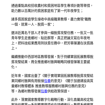
通過重點高校招收農村和貧困地區學生專項計劃等舉措，
助力數以百萬計的貧困家庭有了第一代年夜學生；
諸多貧困家庭學生接收中高級職業教導，盡力實現“職教
一個、就業一人、脫貧一家”；
選派近萬名干部人才參與一線脫貧攻堅任務，一批又一批
青年學生走進鄉村、貼近群眾，真正把論文寫在年夜地
上，把科技結果應用到扶貧任務中，把芳華揮灑在扶貧路
上。
繼續推動中西部地區教導發展，對于持續鞏固拓展教導脫
貧攻堅結果、周全推進鄉村振興戰略同樣發揮著主要感
化。
近年來，國家出臺了《關于實現鞏固拓展教導脫貧攻堅結
果同鄉村振興有用銜接
包養
的意見》《關于加速建設高質
量鄉村教導體系 推進教導服務鄉村振興任務的意見》
等，為鄉村教導發展
包養
供給政策保證。
此外，落實國家教導數字化戰略行動、深化直屬高校定點
幫扶任務等一系列務實舉措也在持續進行。教導系統將匯