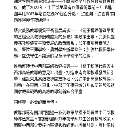
補齊學前普惠資源短板——不斷晉陞學前教導普及普惠程
度，截至2023年，中西部地區有17個省份學前三年毛進
園率比2013年增長超過20個百分點，“進園難、進園貴”問
題獲得極年夜緩解。
落實義務教導優質平衡發展請求——《關于構建優質平衡
的基礎公共教導服務體系的意見》等政策出臺，完美保證
義務教導優質平衡發展的政策體系；加年夜項目實施力
度，晉陞單薄學校、農村學校辦學條件；加強控輟保學任
務，堅決守住不讓適齡兒童掉學輟學的底線。
推動新時代中西部高級教導振興——《關于新時代振興中
西部高級教導的意見》出臺，打造東南高級教導發展新引
擎，建設東北高級教導開放窪地，促進中部高級教導協同
聯動，在東南、東北、中部三年夜區域分別布局建設服務
國家嚴重戰略的高級教導創新綜合平臺。
國將興，必貴師而重傅。
教導部等有關部門通過一系列政策舉措不斷晉陞中西部教
師隊伍質量。實施部屬師范年夜學師范生公費教導政策，
開展中西部欠發達地區優秀教師定向培養計劃、農村學校