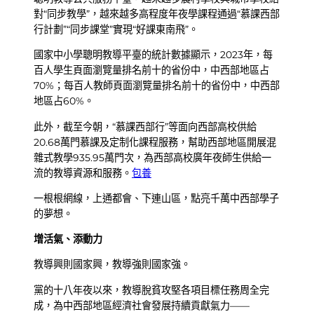
對“同步教學”，越來越多高程度年夜學課程通過“慕課西部
行計劃”“同步課堂”實現“好課東南飛”。
國家中小學聰明教導平臺的統計數據顯示，2023年，每
百人學生頁面瀏覽量排名前十的省份中，中西部地區占
70%；每百人教師頁面瀏覽量排名前十的省份中，中西部
地區占60%。
此外，截至今朝，“慕課西部行”等面向西部高校供給
20.68萬門慕課及定制化課程服務，幫助西部地區開展混
雜式教學935.95萬門次，為西部高校廣年夜師生供給一
流的教導資源和服務。
包養
一根根網線，上通都會、下連山區，點亮千萬中西部學子
的夢想。
增活氣、添動力
教導興則國家興，教導強則國家強。
黨的十八年夜以來，教導脫貧攻堅各項目標任務周全完
成，為中西部地區經濟社會發展持續貢獻氣力——