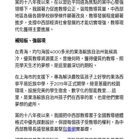
黨的十八年夜以來，在以習近平同道為焦點的黨中心堅強
領導下，我國著力促進教導公正，晉陞教導質量，中西部
地區各級各類學校辦學條件顯著改良，教導發展程度顯著
進步，支撐中西部經濟社會發展的才能切實增強，教導現
代化獲得主要進展。
補短板、強弱項
在青海，均勻海拔4000多米的果洛躲族自治州氣候高
冷，優質教導資源匱乏。曾幾何時，獲得優質的教導、照
亮學天生才的夢想，是這里最深切的期盼。
在上海市的支援下，專為解決農牧區孩子上好學的果洛西
寧平易近族中學，于2019年正式開學。綠意蔥蘢的校園
環境、設施完美的學生宿舍、數字化的智能教室……這
里，是果洛躲族自治州孩子們在西寧的家，也是他們實現
夢想的處所。
黨的十八年夜以來，我國把中西部教導置于全國教導總體
格式中優先謀劃設計，保證每個孩子受教導的權利，為中
西部教導長遠發展奠基堅
包養網
實基礎。