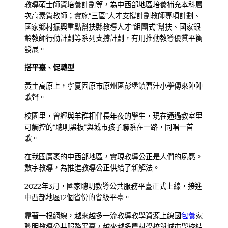
教導碩士師資培養計劃等，為中西部地區培養補充本科層
次高素質教師；實施“三區”人才支撐計劃教師專項計劃、
國家鄉村振興重點幫扶縣教導人才“組團式”幫扶、國家銀
齡教師行動計劃等系列支撐計劃，有用推動教導優質平衡
發展。
搭平臺、促轉型
黃土高原上，寧夏固原市原州區彭堡鎮曹洼小學傳來陣陣
歌聲。
校園里，曾經與羊群相伴長年夜的學生，現在通過教室里
可觸控的“聰明黑板”與城市孩子聯系在一路，同唱一首
歌。
在我國廣袤的中西部地區，實現教導公正是人們的夙愿。
數字教導，為推進教導公正供給了新解法。
2022年3月，國家聰明教導公共服務平臺正式上線，接進
中西部地區12個省份的省級平臺。
靠著一根網線，越來越多一流教導教學資源上線國
包養
家
聰明教導公共服務平臺，越來越多農村學校與城市學校結