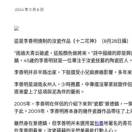
·
2024 年 11 月 8 日
這是李善明燒制的汝瓷作品《十二花神》（8月28日攝）
“雨過天青云破處，這般顏色做將來。”詩中描繪的即是
鎮，45歲的李善明就是一位專注于汝瓷技藝的陶瓷匠人
李善明并非半路出家，下肢還受小兒麻痹癥影響，多年來
李善明是湖南永州人，少時務農，中專還沒畢業就跟伴侶
逐漸愛上了這項與泥為伴的藝術。
2005年，李善明在伴侶的介紹下來到“瓷都”景德鎮，
于此。2009年，李善明將本身的幾件瓷器作品帶往了
雖然身在景德鎮，但李善明并未選用當
包養
地著名的青花
在李善明看來，汝瓷蘊藉的天然美最能打動人心。