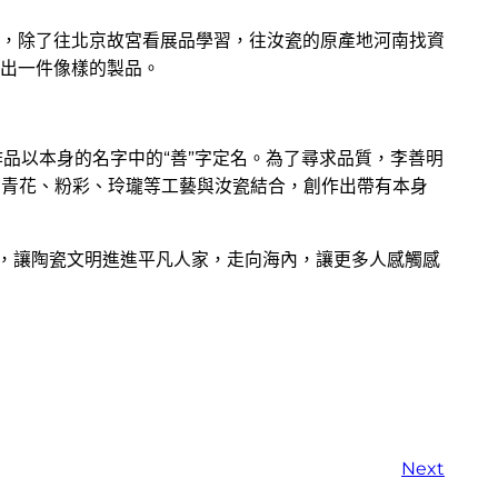
，除了往北京故宮看展品學習，往汝瓷的原產地河南找資
出一件像樣的製品。
品以本身的名字中的“善”字定名。為了尋求品質，李善明
的青花、粉彩、玲瓏等工藝與汝瓷結合，創作出帶有本身
器，讓陶瓷文明進進平凡人家，走向海內，讓更多人感觸感
Next