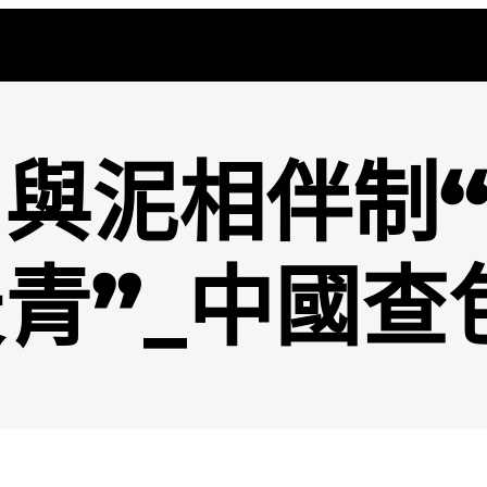
與泥相伴制“
天青”_中國查