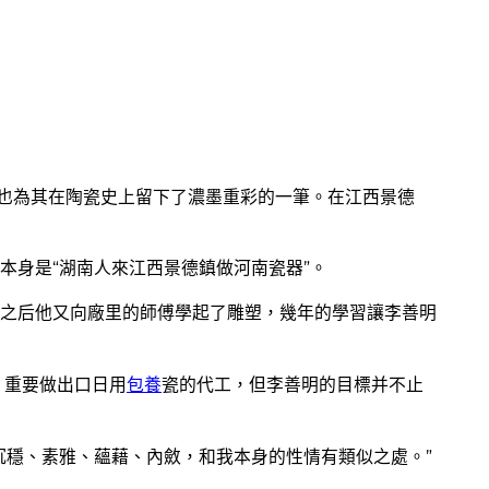
色也為其在陶瓷史上留下了濃墨重彩的一筆。在江西景德
本身是“湖南人來江西景德鎮做河南瓷器”。
之后他又向廠里的師傅學起了雕塑，幾年的學習讓李善明
，重要做出口日用
包養
瓷的代工，但李善明的目標并不止
沉穩、素雅、蘊藉、內斂，和我本身的性情有類似之處。”