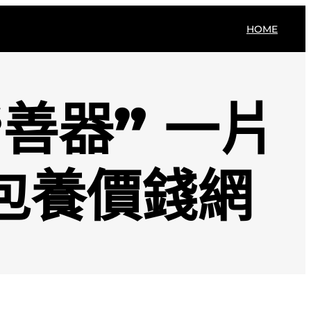
HOME
善器” 一片
包養價錢網