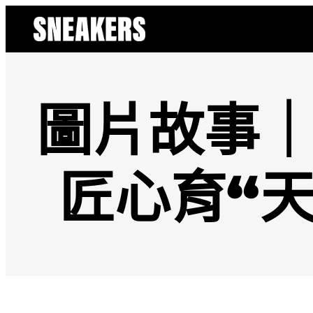
跳
至
主
要
內
容
圖片故事｜
匠心育“