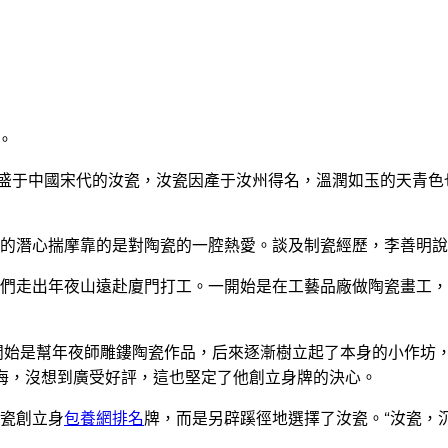
。
興盛于中國宋代的汝瓷，汝瓷因產于汝州得名，溫潤如玉的天青
。
的潛心揣摩靠的是對陶瓷的一腔熱愛。談及制瓷經歷，李善明說
們走出年夜山遠赴廈門打工。一開始是在工藝品廠做陶瓷畫工，
一開始是幫年夜師雕鏤陶瓷作品，后來逐漸樹立起了本身的小作坊
上海，沒想到廣受好評，這也堅定了他創立身牌的決心。
瓷創立身
包養網排名
牌，而是另辟蹊徑地選擇了汝瓷。“汝瓷，