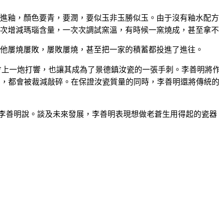
進釉，顏色要青，要潤，要似玉非玉勝似玉。由于沒有釉水配方
次增減瑪瑙含量，一次次調試窯溫，有時候一窯燒成，甚至拿不
他屢燒屢敗，屢敗屢燒，甚至把一家的積蓄都投進了進往。
博會上一炮打響，也讓其成為了景德鎮汝瓷的一張手刺。李善明將作
器，都會被裁減敲碎。在保證汝瓷質量的同時，李善明還將傳統
”李善明說。談及未來發展，李善明表現想做老蒼生用得起的瓷