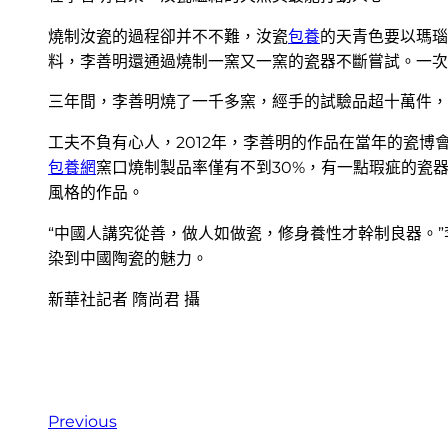
燒制汝瓷的過程卻并不不難，汝瓷
包養
的天青色要以瑪瑙
料，李善明還通過燒制一窯又一窯的瓷器不斷嘗試。一次
三年間，李善明燒了一千多窯，經手的試驗品超十萬件，
工夫不負有心人，2012年，李善明的作品在當年的瓷
包養網
窯口燒制製品率僅有不到30%，有一點瑕疵的瓷
風格的作品。
“中國人講究從善，做人如做瓷，修身養性才幹制良器。
染到中國陶瓷的魅力。
新華社記者 隋尚君 攝
Previous