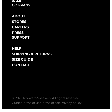
SALE
COMPANY
ABOUT
STORES
CAREERS
PRESS
SUPPORT
HELP
SHIPPING & RETURNS
SIZE GUIDE
CONTACT
© 2026 Iconvert-Sneakers. All rights reserved.
Guides
Terms of use
Terms of sale
Privacy policy