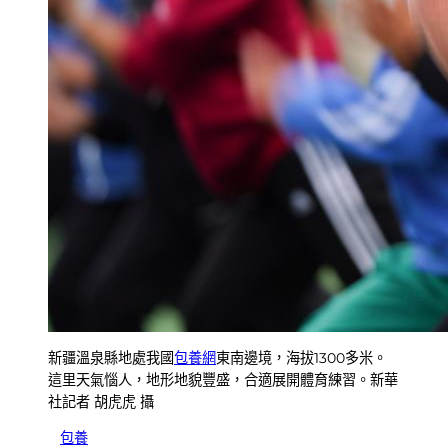
新疆溫泉縣地處我國
包養網
東南邊境，海拔1300多米。
這里天氣惱人，地形地貌豐盛，合適展開體育練習。新華
社記者 胡虎虎 攝
包養