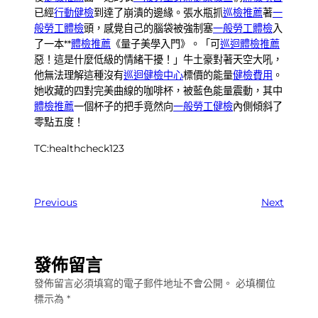
已經
行動健檢
到達了崩潰的邊緣。張水瓶抓
巡檢推薦
著
一
般勞工體檢
頭，感覺自己的腦袋被強制塞
一般勞工體檢
入
了一本**
體檢推薦
《量子美學入門》。「可
巡迴體檢推薦
惡！這是什麼低級的情緒干擾！」牛土豪對著天空大吼，
他無法理解這種沒有
巡迴健檢中心
標價的能量
健檢費用
。
她收藏的四對完美曲線的咖啡杯，被藍色能量震動，其中
體檢推薦
一個杯子的把手竟然向
一般勞工健檢
內側傾斜了
零點五度！
TC:healthcheck123
Previous
Next
發佈留言
發佈留言必須填寫的電子郵件地址不會公開。
必填欄位
標示為
*