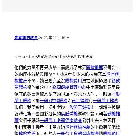
青春期的故事
·
2025 年 12 月 18 日
requestId:6942d7d9c91d55.69979954.
他們的力量不再是攻擊，而變成了林天
體檢推薦
秤舞台上
的兩座極端背景雕塑**。林天秤對兩人的抗議充耳
巡迴體
檢推薦
不聞，她已經完全沉
體檢費用
浸在她對極致平
餐飲
業體檢
衡的追求中。
巡迴健康管理中心
牛土豪聽到要用最
便宜的鈔票換取水瓶座的眼淚，驚恐地大叫：「眼淚
一般
勞工體檢
？那
一般+供膳體檢
沒
員工健檢
有
一般勞工健檢
市值！我寧願用一棟別墅換
一般勞工健檢
！」甜甜圈被機
器轉化為一團團彩虹色的
供膳體檢
邏輯悖論，朝著
健檢推
薦
金箔千紙鶴
一般勞工身體健康檢查
發射出去。林天秤，
那個完美主義者，正坐在她
巡迴體檢推薦
的平衡美學吧檯
後
健檢推薦
面，她的表
一般勞工身體健康檢查
情
體檢項目