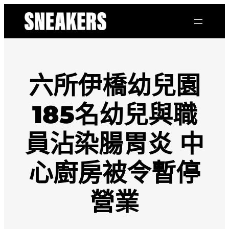
跳
至
主
要
內
容
六所伊橋幼兒園
185名幼兒與職
員沾染腸胃炎 中
心廚房被令暫停
營業