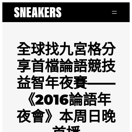
跳
至
主
要
內
容
全球找九宮格分
享首檔論語競技
益智年夜賽——
《2016論語年
夜會》本周日晚