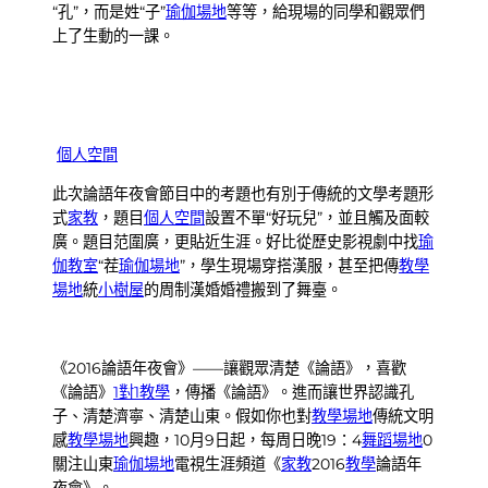
“孔”，而是姓“子”
瑜伽場地
等等，給現場的同學和觀眾們
上了生動的一課。
個人空間
此次論語年夜會節目中的考題也有別于傳統的文學考題形
式
家教
，題目
個人空間
設置不單“好玩兒”，並且觸及面較
廣。題目范圍廣，更貼近生涯。好比從歷史影視劇中找
瑜
伽教室
“茬
瑜伽場地
”，學生現場穿搭漢服，甚至把傳
教學
場地
統
小樹屋
的周制漢婚婚禮搬到了舞臺。
《2016論語年夜會》——讓觀眾清楚《論語》，喜歡
《論語》
1對1教學
，傳播《論語》。進而讓世界認識孔
子、清楚濟寧、清楚山東。假如你也對
教學場地
傳統文明
感
教學場地
興趣，10月9日起，每周日晚19：4
舞蹈場地
0
關注山東
瑜伽場地
電視生涯頻道《
家教
2016
教學
論語年