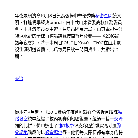
年夜眾網濟寧10月8日訊為弘揚中華優秀傳
私密空間
統文
明，打造儒學經典brand，由中共山東省委高校任務委員
會、中共濟寧市委主辦，曲阜市國民當局、山東電視生涯
頻道承辦的全球首檔論語競技益智年夜賽——《2016論
語年夜會》，將于本周日10月9日19:40—21:00在山東電
視生涯頻道首播。此后每周日統一時間播出，共播出10
期。
交流
從本年4月起，《2016論語年夜會》就在全省近百所院
舞
蹈教室
校中組織了校內初賽和地區復賽，經過一輪一
交流
輪的比拼，從中選出了
1對1教學
18支隊伍進進電視決賽
聚
會場地
階段的比
聚會場地
賽。他們每支隊伍都有本身的特