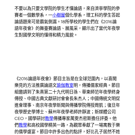
不要以為只要文學院的學生才懂論語，來自濟寧學院的參
賽者一個數學系，一
小樹屋
個化學系，理工科的學生答起
論語題來可是霸氣側漏。18所學校的學生們在《2016論
語年夜會》的舞臺賽論語、展風采，顯示出了當代年夜學
生對國學文明的懂得和精力風貌。
《2016論語年夜會》節目主旨是在全球范圍內，以喜聞
樂見的方法推廣論語文
瑜伽教室
明，傳播儒家經典。節目
組邀請到了朱熹第二十九代明日孫、華東師范年夜學終身
傳授、中國古典文獻研討會會長朱杰人；中國傳統文明促
進會理事、南京年夜學新聞與傳播學院傳授周凱；復旦年
夜學歷史學博士、蘇州年夜學老師許靜波；新媒體公司
CEO，國學研討
教學
傳播專家萬雯杰密斯擔任評委。他
們
教學
和高校國學精英一路，為觀眾奉獻了一場寓教于樂
的儒學盛宴。節目中許多出色的點評，好比孔子居然不姓