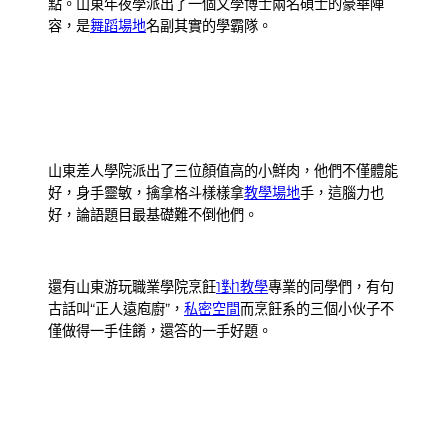
點。山東年夜學派出了一個文學博士兩名碩士的豪華陣
容，是
舞蹈場地
名副其實的學霸隊。
山東差人學院派出了三位顏值高的小鮮肉，他們不僅體能
好，身手靈敏，擒拿格斗樣樣拿
教學場地
手，這腦力也
好，論語題目最基礎難不倒他們。
還有山東游玩職業學院烹飪
1對1教學
專業的同學們，有句
古話叫“正人遠庖廚”，
私密空間
而烹飪系的三個小伙子不
僅做得一手佳餚，還答的一手好題。