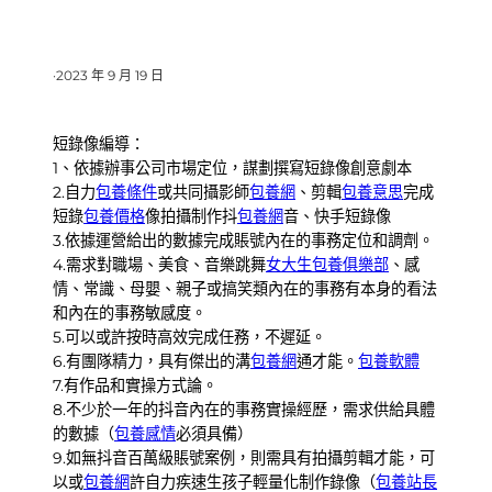
·
2023 年 9 月 19 日
短錄像編導：
1、依據辦事公司市場定位，謀劃撰寫短錄像創意劇本
2.自力
包養條件
或共同攝影師
包養網
、剪輯
包養意思
完成
短錄
包養價格
像拍攝制作抖
包養網
音、快手短錄像
3.依據運營給出的數據完成賬號內在的事務定位和調劑。
4.需求對職場、美食、音樂跳舞
女大生包養俱樂部
、感
情、常識、母嬰、親子或搞笑類內在的事務有本身的看法
和內在的事務敏感度。
5.可以或許按時高效完成任務，不遲延。
6.有團隊精力，具有傑出的溝
包養網
通才能。
包養軟體
7.有作品和實操方式論。
8.不少於一年的抖音內在的事務實操經歷，需求供給具體
的數據（
包養感情
必須具備）
9.如無抖音百萬級賬號案例，則需具有拍攝剪輯才能，可
以或
包養網
許自力疾速生孩子輕量化制作錄像（
包養站長