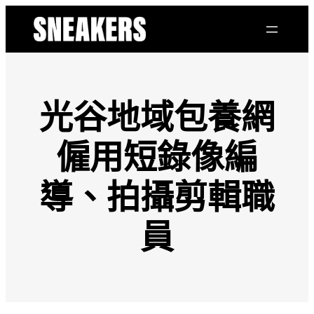
跳
至
主
要
內
容
光谷地域包養網
僱用短錄像編
導、拍攝剪輯職
員