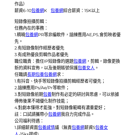
作品）
薪資6-10
包養網
K
包養網
綜合薪資：15K以上
短錄像拍攝剪輯：
任務內在的事務：
1.精曉
包養網
PR等非編軟件，諳練應用AE,PS,會剪映者優
先。
2.有短錄像制作經歷者優先
3.有成熟優良剪輯作品者優先
職位職責：擔任IP短錄像的選題
包養網
，剪輯，錄像更換
新的資料宣佈，以及後期賬號保護
包養女人
。
任職請
長期包養
包養網
求：
1.有抖音、快手等短錄像拍攝剪輯經歷者可優先；
2.諳練應用Ps/Ae/Pr等軟件；
3.對短錄像前期
包養
制作有必定的研討與思慮，可以依據
傳佈後果不竭優化制作技能；
4.對劇本懂得才能強，對短錄像範疇有濃重愛好；
註：口試請攜帶小
包養網
我自力完成作品。
公司福利待遇：
1.詳細薪資面
包養感情
議（無責
包養網
薪資5
包養女
人
-15k+提成)