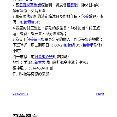
2.基
包養網車馬費
礎福利：誕辰會
包養網
、節沐日福利、
帶薪年假，交納五險
3.享有國傢規則的法定節沐日及帶薪年假、
包養
婚假、產
假；
包養價格ptt
4.豐盛的員工運動，按期的談話會、戶外拓展、員工旅
遊、會餐、誕辰會、部分團建等；
5.為員工
包養留言板
量身定制的個人工作成長晉升通道；
下班時光：周二到周日 13:00-21
包養網
:00 (
包養網
晚休1
小時）
周一歇息（前
包養網心得
期會調劑）
地址：武漢
包養意思
洪山區紅楓金座寫字樓705
德律風：13714439411 許
仟川科技等待您的參加！
Previous
Next