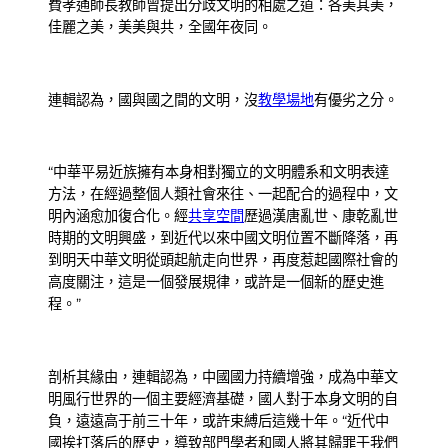
費孝通師長教師曾提出分歧文明的相處之道：各美其美，
佳麗之美，美美與共，全國年夜同。
連輯認為，國與國之間的文明，沒
教學場地
有優劣之分。
“中華平易近族擁有本身相對獨立的文明體系和文明表達
方法，在經過整個人類社會來往、一起配合的過程中，文
明內涵愈加復合化。經
共享空間
歷過漢唐亂世、康乾亂世
時期的文明興盛，到近代以來中國文明位置不斷降落，再
到明天中華文明從頭起航走向世界，再度惹起國際社會的
高度關注，這是一個發展規律，或許是一個新的歷史進
程。”
剖析其緣由，連輯認為，中國國力持續增強，成為中華文
明風行世界的一個主要經濟基礎，國人對于本身文明的自
負，遠遠高于前三十年，或許束縛后這幾十年。“近代中
國挨打落后的歷史，導致部門學者和國人將其歸罪于我們