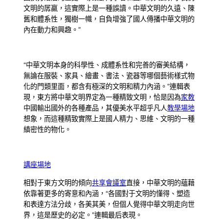
文明的孱羸，這實際上是一種誤讀。中華文明的久遠、陳
舊和體系性，獨樹一幟，自負增強了國人傳播中華文明的
內在動力和興趣。”
“中華文明本身的科學性、成體系性和完善的審美結構，
無論在服裝、家具、繪畫、書法、瓷器等哪個藝術樣式物
化的門類里面，都含有極深的文明和精力內涵。”連輯表
現，東方將中華文明界定為一種精致文明，恰是因為
家教
中國輸出國外的各種產品，其優美水平超乎凡人
教學場地
想象，而這種精致實際上是國人精力、思維、文明的一種
縝密性的物化。
講座場地
相對于東方文明的傾向
共享會議室
直接，中華文明的蘊藉
依靠著更多的寄意和內涵，“各國對于文明的懂得、塑造
和表達方法分歧，各美其美，但個人覺得中華文明走向世
界，這是歷史的必定。”連輯最后表現。