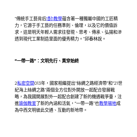
“傳統手工藝背后
1對1教學
蘊含著一種獨屬中國的工匠精
力，它源于手工藝的任務準則、倫理，以及它的價值訴
求，這是明天年輕人需求往發現、思考、傳承、弘揚和滲
透到現代工業制造里面的優秀精力。”邱春林說。
“一帶一路”：文明先行、貫穿始終
2
私密空間
013年，國家相繼提出“絲綢之路經濟帶”和“21世
紀海上絲綢之路”兩個全方位對外開放一起配合發展戰
略，為我國開展對外一起配合創建了新的機遇戰爭臺，注
進
瑜伽教室
了新的內涵和活氣，“一帶一路”也
教學場地
成
為中西文明彼此交通、互動的新地帶。