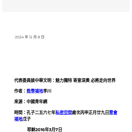
·
2024 年 12 月 8 日
代表委員談中華文明：魅力獨特 寄意深奧 必將走向世界
作者：
教學場地
李川
來源：中國青年網
時間：孔子二五六七年
私密空間
歲次丙申正月廿九日
聚會
場地
戊子
耶穌2016年3月7日