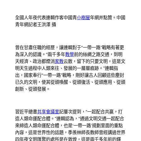
全國人年夜代表連輯作客中國青
小樹屋
年網并點贊。中國
青年網記者王洪澤 攝
曾在甘肅任職的經歷，讓連輯對于“一帶一路”戰略有著更
為深入的認識。“兩千多年
教學
前的絲綢之路交通，到明
天經濟、政治都煙消
家教
云散，留下的只要文明，這是文
明天生過程中人類來往、發展的一層層痕跡。”連輯指
出，國家奉行“一帶一路”戰略，剛好讓古人回顧這些塵封
已久的文明，使其從頭喚醒、從頭復活、從頭應用、從頭
創新、從頭發展。
習近平總書
共享會議室
記屢次提到，“一起配合共贏，打
造人類命運配合體。”連輯認為，“通過文明交通一起配合
來締造人類命運配合體，也是‘一帶一路’規劃里面的重點
內容，這是世界性的話題，季羨林師長教師曾經講過世界
四年夜文明匯聚的處所是在敦煌，這是兩千多年前的輝