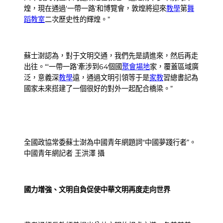
煌，現在通過‘一帶一路’和博覽會，敦煌將迎來
教學
第
舞
蹈教室
二次歷史性的輝煌。”
蘇士澍認為，對于文明交通，我們先是請進來，然后再走
出往。“‘一帶一路’牽涉到64個國
聚會場地
家，覆蓋區域廣
泛，意義深
教學
遠，通過文明引領等于是
家教
習總書記為
國家未來搭建了一個很好的對外一起配合橋梁。”
全國政協常委蘇士澍為中國青年網題詞“中國夢踐行者”。
中國青年網記者 王洪澤 攝
國力增強、文明自負促使中華文明再度走向世界