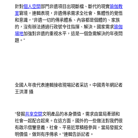
針對
個人空間
部門非遺項目出現斷檔、斷代的現實
瑜伽教
室
窘境，連輯表現，非遺傳承需求全社會、集體性的覺悟
和意識，“非遺一切的傳承體系、內容都是個體的、家族
的，沒有辦法通過行政號令往指揮、解決。國家需求
瑜伽
場地
加強對非遺的重視水平，這是一個急需解決的年夜問
題。”
全國人年夜代表連輯接收現場記者采訪。中國青年網記者
王洪澤 攝
“發掘
共享空間
文明產品的本身價值，需求由當局牽頭和
社會一起配合起來。在這方面，國外的一些做法對我們很
有啟示借鑒意義，社會、平易近眾積極參與，當局發掘文
明價值，做到有序傳承。”連輯告訴記者。