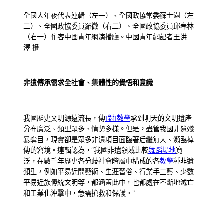
全國人年夜代表連輯（左一）、全國政協常委蘇士澍（左
二）、全國政協委員羅微（右二）、全國政協委員邱春林
（右一）作客中國青年網演播廳。中國青年網記者王洪
澤 攝
非遺傳承需求全社會、集體性的覺悟和意識
我國歷史文明源遠流長，傳
1對1教學
承到明天的文明遺產
分布廣泛、類型眾多、情勢多樣。但是，盡管我國非遺殘
暴奪目，現實卻是眾多非遺項目面臨著后繼無人、瀕臨掉
傳的窘境。連輯認為，“我國非遺領域比較
舞蹈場地
寬
泛，在數千年歷史各分歧社會階層中構成的各
教學
種非遺
類型，例如平易近間藝術、生涯習俗、行業手工藝、少數
平易近族傳統文明等，都涵蓋此中，也都處在不斷地滅亡
和工業化沖擊中，急需搶救和保護。”