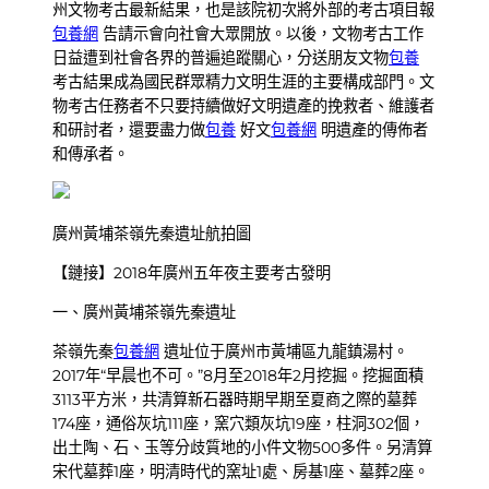
州文物考古最新結果，也是該院初次將外部的考古項目報
包養網
告請示會向社會大眾開放。以後，文物考古工作
日益遭到社會各界的普遍追蹤關心，分送朋友文物
包養
考古結果成為國民群眾精力文明生涯的主要構成部門。文
物考古任務者不只要持續做好文明遺產的挽救者、維護者
和研討者，還要盡力做
包養
好文
包養網
明遺產的傳佈者
和傳承者。
廣州黃埔茶嶺先秦遺址航拍圖
【鏈接】2018年廣州五年夜主要考古發明
一、廣州黃埔茶嶺先秦遺址
茶嶺先秦
包養網
遺址位于廣州市黃埔區九龍鎮湯村。
2017年“早晨也不可。”8月至2018年2月挖掘。挖掘面積
3113平方米，共清算新石器時期早期至夏商之際的墓葬
174座，通俗灰坑111座，窯穴類灰坑19座，柱洞302個，
出土陶、石、玉等分歧質地的小件文物500多件。另清算
宋代墓葬1座，明清時代的窯址1處、房基1座、墓葬2座。