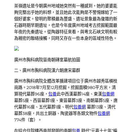
茶嶺遺址是今朝廣州地域她突然有一種感到，她的婆婆能
夠完整出乎她的料想，並且她此次能夠是不警惕嫁給了一
個好婆家。發明的聚積最為豐盛、遺址景象最為復雜的新
石器時期早期遺址，也是今年度廣州地域考古挖掘範圍最
年夜的先秦遺址。從陶器特征來看，與粵北石峽文明有較
為親密的聯絡接觸，同時又存在一些本身的區域性特色。
廣州市胸科病院晉南朝磚室墓航拍圖
二、廣州市胸科病院漢六朝唐宋墓群
廣州市胸科病院全體改革擴建項目位于廣州市越秀區橫枝
崗路。2018年7月至12月挖掘。挖掘面積980平方米，清
算現代墓葬96座，
包養
此中西漢墓葬14座、東漢
包養網
墓葬5座、西晉墓葬1座、東晉墓葬3座、南朝墓葬5座、唐
代墓葬16座、五代墓葬1座、明代
包養網
墓葬13座、清代
墓葬38座，共出土銅器、陶瓷器等各類文物件
包養網
774件（套）。
在綜合住院樓西南部發明的南朝
包養
時代“元嘉十七年”編