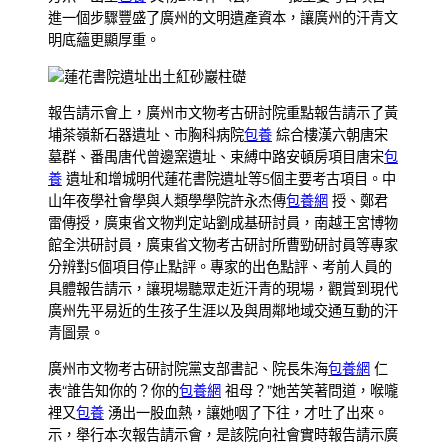
進一個步驟豐盛了廣州的文明遺產資本，讓廣州的汗青文
明底蘊更顯厚重。
蓮花書院遺址出土紅砂巖柱礎
報告請示會上，廣州市文物考古研討院重點報告請示了黃
埔茶嶺新石器遺址、市胸科病院
包養
綜合樓漢六朝唐宋
墓群、番禺唐代曾邊窯遺址、束縛中路安頓房項目唐宋
包
養
遺址和增城明代蓮花書院遺址等5個主要考古項目。中
山年夜學社會學與人類學學院許永杰傳
包養網
授、鄭君
雷傳授，廣東省文物判定站劉成基研討員，南越王宮博物
館全洪研討員，廣東省文物考古研討所曹勁研討員等專家
分辨對5個項目停止點評。專家的出色點評、考前人員的
具體報告請示，讓現場聽眾走近汗青的現場，觀賞到現代
廣州先平易近的生孩子生涯以及與周鄰地域交通互動的汗
青圖景。
廣州市文物考古研討院黨支部書記、院長朱海
包養網
仁
表“誰告知你的？你的
包養網
祖母？”她苦笑著問道，喉嚨
裡又
包養
湧出一股血熱，讓她咽了下往，才吐了出來。
示，舉行本次報告請示會，是該院向社會實時報告請示廣