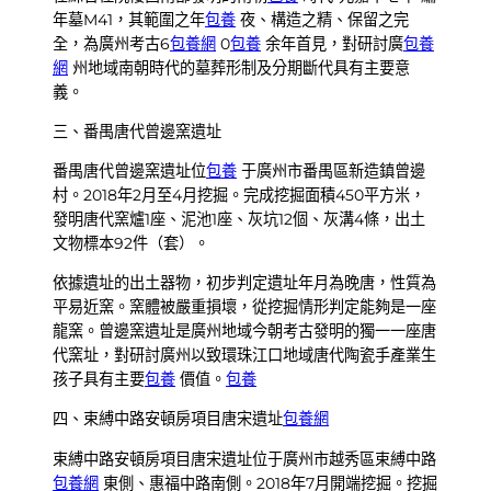
年墓M41，其範圍之年
包養
夜、構造之精、保留之完
全，為廣州考古6
包養網
0
包養
余年首見，對研討廣
包養
網
州地域南朝時代的墓葬形制及分期斷代具有主要意
義。
三、番禺唐代曾邊窯遺址
番禺唐代曾邊窯遺址位
包養
于廣州市番禺區新造鎮曾邊
村。2018年2月至4月挖掘。完成挖掘面積450平方米，
發明唐代窯爐1座、泥池1座、灰坑12個、灰溝4條，出土
文物標本92件（套）。
依據遺址的出土器物，初步判定遺址年月為晚唐，性質為
平易近窯。窯體被嚴重損壞，從挖掘情形判定能夠是一座
龍窯。曾邊窯遺址是廣州地域今朝考古發明的獨一一座唐
代窯址，對研討廣州以致環珠江口地域唐代陶瓷手產業生
孩子具有主要
包養
價值。
包養
四、束縛中路安頓房項目唐宋遺址
包養網
束縛中路安頓房項目唐宋遺址位于廣州市越秀區束縛中路
包養網
東側、惠福中路南側。2018年7月開端挖掘。挖掘