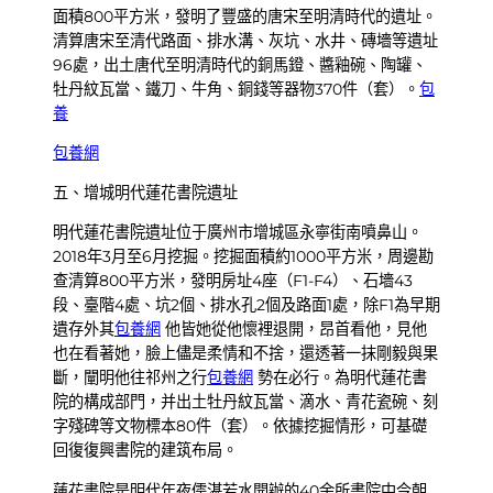
面積800平方米，發明了豐盛的唐宋至明清時代的遺址。
清算唐宋至清代路面、排水溝、灰坑、水井、磚墻等遺址
96處，出土唐代至明清時代的銅馬鐙、醬釉碗、陶罐、
牡丹紋瓦當、鐵刀、牛角、銅錢等器物370件（套）。
包
養
包養網
五、增城明代蓮花書院遺址
明代蓮花書院遺址位于廣州市增城區永寧街南噴鼻山。
2018年3月至6月挖掘。挖掘面積約1000平方米，周邊勘
查清算800平方米，發明房址4座（F1-F4）、石墻43
段、臺階4處、坑2個、排水孔2個及路面1處，除F1為早期
遺存外其
包養網
他皆她從他懷裡退開，昂首看他，見他
也在看著她，臉上儘是柔情和不捨，還透著一抹剛毅與果
斷，闡明他往祁州之行
包養網
勢在必行。為明代蓮花書
院的構成部門，并出土牡丹紋瓦當、滴水、青花瓷碗、刻
字殘碑等文物標本80件（套）。依據挖掘情形，可基礎
回復復興書院的建筑布局。
蓮花書院是明代年夜儒湛若水開辦的40余所書院中今朝