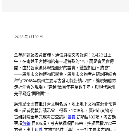
·
2025 年 1 月 10 日
金羊網訊記者黃宙輝、通信員穗文考報道：2月28日上
午，在南越王宮博物館有一場特殊的“言，而是會照實傳
開，由於習家退休親是最好的證實，鐵證如山。約會”
——廣州市文物博物館學會、廣州市文物考古研討院結合
舉行“2018年廣州主要考古發明報告請示會”，讓現場聽眾
走近汗青的現場，“穿越”數百年甚至數千年，與現代廣州
先平易近“面臨面”。
廣州是全國首批汗青文明名城，地上地下文物質源非常豐
盛。記者從報告請示會上得悉，2018年，廣州市文物考
古研討院全年完成考古查詢拜
包養
訪項目182項，考古勘
察項
包養
目105項，考古挖掘項目16宗，挖掘面積7172平
方米，出土
包養
文物2115件（套）。一批主要考古項目，