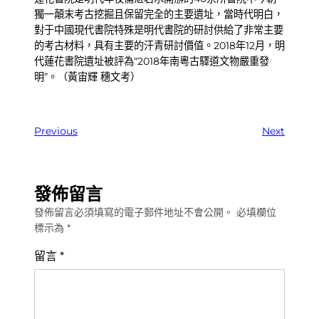
獨一顛末考古挖掘且保留完全的主要遺址，當時代明白，
對于中國現代書院特殊是明代書院的研討供給了非常主要
的考古材料，具有主要的汗青研討價值。2018年12月，明
代蓮花書院遺址被評為“2018年南粵古驛道文物嚴重發
明”。（黃宙輝 穗文考）
Previous
Next
發佈留言
發佈留言必須填寫的電子郵件地址不會公開。
必填欄位
標示為
*
留言
*