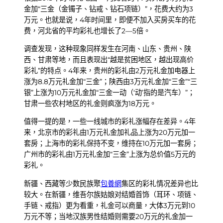
金加“三金（金镯子、钻戒、钻石项链）”，花费大约为3
万元。也就是说，4年时间里，即便不加入买房买车的花
费，河北省的平均彩礼也增长了2—5倍。
调查发现，这种现象同样发生在河南、山东、贵州、陕
西、甘肃等地，而且表现出“越是贫困地区，越出现高价
彩礼”的特点。4年来，贵州的彩礼由2万元礼金加电器上
涨为8.8万元礼金加“三金”；陕西由3万元礼金加“三金”“三
银”上涨为10万元礼金加“三金一动（‘动’指的是汽车）”；
甘肃一些农村地区的礼金则疯涨为18万元。
值得一提的是，一些一线城市的彩礼涨幅存在差异。4年
来，北京市的彩礼由1万元礼金加礼品上涨为20万元加一
套房；上海市的彩礼保持不变，维持在10万元加一套房；
广州市的彩礼由1万元礼金加“三金”上涨为总价值5万元的
彩礼。
新疆、西藏等少数民族聚
包養網
集区的彩礼情况差异也比
较大。在新疆，维吾尔族姑娘对结婚首饰（耳环、项链、
手链、戒指）更为看重，礼金可以商量，大体3万元到10
万元不等；当地汉族男性结婚则需要20万元的礼金加一