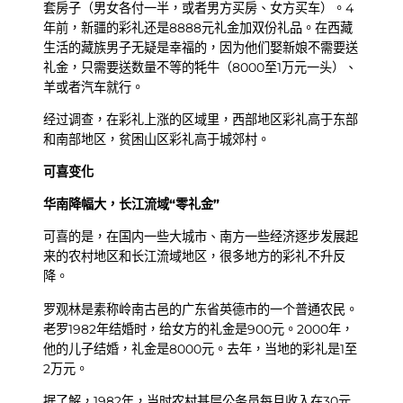
套房子（男女各付一半，或者男方买房、女方买车）。4
年前，新疆的彩礼还是8888元礼金加双份礼品。在西藏
生活的藏族男子无疑是幸福的，因为他们娶新娘不需要送
礼金，只需要送数量不等的牦牛（8000至1万元一头）、
羊或者汽车就行。
经过调查，在彩礼上涨的区域里，西部地区彩礼高于东部
和南部地区，贫困山区彩礼高于城郊村。
可喜变化
华南降幅大，长江流域“零礼金”
可喜的是，在国内一些大城市、南方一些经济逐步发展起
来的农村地区和长江流域地区，很多地方的彩礼不升反
降。
罗观林是素称岭南古邑的广东省英德市的一个普通农民。
老罗1982年结婚时，给女方的礼金是900元。2000年，
他的儿子结婚，礼金是8000元。去年，当地的彩礼是1至
2万元。
据了解，1982年，当时农村基层公务员每月收入在30元