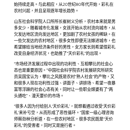
始持续走高。与此相应，从20世纪80年代开始，彩礼在
农村兴起，并且呈现逐年增长趋势。
山东社会科学院人口所所长崔树义分析，农村本来就是男
多女少，随着城市化发展，女孩开始从农村流向城市，从
欠发达地区流向发达地区，更加剧了农村女孩的稀缺。在
一些欠发达的农村地区，很多女性即便无法嫁进城市，也
希望嫁给当地经济条件好的男性，女方家长则希望借彩礼
改变自身经济状况，也助推了“天价彩礼”的出现。
“市场经济发展过程中出现的功利性、互相攀比的社会心
态也是重要原因。”中国社会科学院农村发展研究所研究
员吴国宝认为，攀比之风既是农村“熟人社会”的产物，又
和很多人现在功利性过强、讲面子、讲排场、希望一夜暴
富等浮躁的社会心态有关，同时让一些职业媒婆有了“两
头通吃”、漫天要价的市场。
“很多人因为付给别人‘天价彩礼’，就想着通过收受‘天价彩
礼’来补亏空，从而形成了恶性循环。”国家一级心理咨询
师蔡劲林分析道，在一些农村地区，很多农民既是“天价
彩礼”的受害者，同时又是施行者。