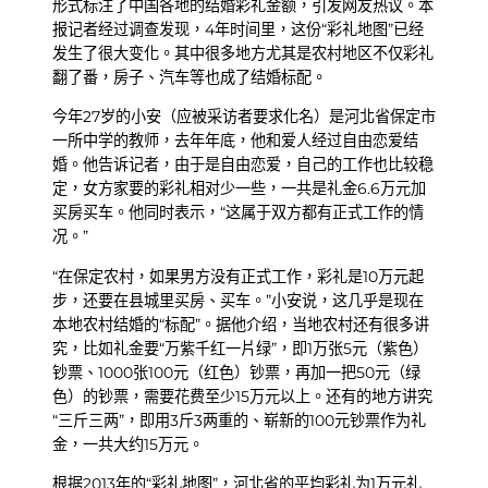
形式标注了中国各地的结婚彩礼金额，引发网友热议。本
报记者经过调查发现，4年时间里，这份“彩礼地图”已经
发生了很大变化。其中很多地方尤其是农村地区不仅彩礼
翻了番，房子、汽车等也成了结婚标配。
今年27岁的小安（应被采访者要求化名）是河北省保定市
一所中学的教师，去年年底，他和爱人经过自由恋爱结
婚。他告诉记者，由于是自由恋爱，自己的工作也比较稳
定，女方家要的彩礼相对少一些，一共是礼金6.6万元加
买房买车。他同时表示，“这属于双方都有正式工作的情
况。”
“在保定农村，如果男方没有正式工作，彩礼是10万元起
步，还要在县城里买房、买车。”小安说，这几乎是现在
本地农村结婚的“标配”。据他介绍，当地农村还有很多讲
究，比如礼金要“万紫千红一片绿”，即1万张5元（紫色）
钞票、1000张100元（红色）钞票，再加一把50元（绿
色）的钞票，需要花费至少15万元以上。还有的地方讲究
“三斤三两”，即用3斤3两重的、崭新的100元钞票作为礼
金，一共大约15万元。
根据2013年的“彩礼地图”，河北省的平均彩礼为1万元礼