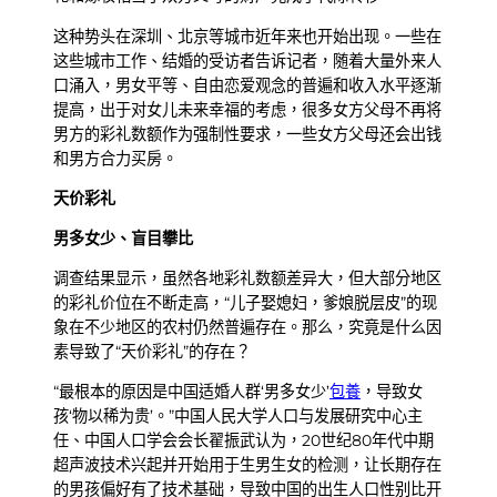
这种势头在深圳、北京等城市近年来也开始出现。一些在
这些城市工作、结婚的受访者告诉记者，随着大量外来人
口涌入，男女平等、自由恋爱观念的普遍和收入水平逐渐
提高，出于对女儿未来幸福的考虑，很多女方父母不再将
男方的彩礼数额作为强制性要求，一些女方父母还会出钱
和男方合力买房。
天价彩礼
男多女少、盲目攀比
调查结果显示，虽然各地彩礼数额差异大，但大部分地区
的彩礼价位在不断走高，“儿子娶媳妇，爹娘脱层皮”的现
象在不少地区的农村仍然普遍存在。那么，究竟是什么因
素导致了“天价彩礼”的存在？
“最根本的原因是中国适婚人群‘男多女少’
包養
，导致女
孩‘物以稀为贵’。”中国人民大学人口与发展研究中心主
任、中国人口学会会长翟振武认为，20世纪80年代中期
超声波技术兴起并开始用于生男生女的检测，让长期存在
的男孩偏好有了技术基础，导致中国的出生人口性别比开