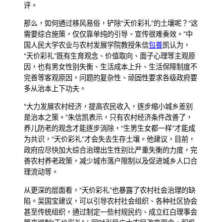
评。
那么，如何通过移风易俗，铲除“天价彩礼”的土壤呢？“这
需要综合施策，仅仅靠单纯的引导、宣传很难奏效。”中
国人民大学农业与农村发展学院教授朱信
包養
凯认为，
“天价彩礼”既有生育观念、价值取向、面子心理等主观原
因，也有男女性别失衡、生活成本上升、生活保障制度不
完善等客观原因，问题的复杂性、顽固性要求各级政府要
多从治本上下功夫。
“大力发展农村经济，提高农民收入，逐步缩小城乡差别
是治本之策。”朱信凯表示，只有农村经济条件改善了，
养儿防老的观念才能逐步消除，“生男生女都一样”才能成
为共识，“天价彩礼”才会失去生存土壤。他建议，目前，
政府应尽快加大综合治理出生性别比严重失衡的力度，完
善农村养老政策，减少城市落户限制以及促进城乡人口合
理流动等。
从更深的层面看，“天价彩礼”也暴露了农村社会治理的缺
陷。吴国宝建议，可以引导农村社会组织、各种社区协会
甚至传统组织，通过制定一些村规民约、成立红白理事会