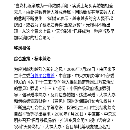
“当彩礼逐渐成为一种敛财手段，实质上与买卖婚姻相差
无几，由此导致有情人难成眷属、因婚致贫甚至家破人亡
的悲剧不断发生。”崔树义表示，越来越多的穷人娶不起
媳妇，或者为了娶媳妇弄得“全家返贫”，光棍村不断出
现，从这个意义上说，“天价彩礼”已经成为一种应当及早
加以消除的社会陋习。
移风易俗
综合施策，标本兼治
为应对越刮越烈的彩礼之风，2016年7月29日，由国家卫
生计生委
包養平台推薦
、中宣部、中央文明办等11个部委
印发的《关于“十三五”期间深入推进婚育新风进万家活动
的意见》强调，“十三五”期间，中国各级政府将加强引
导，倡导婚事简办，反对包办婚姻、违法早婚、大操大办
和借婚姻索取财物。《意见》同时对保障妇女合法权益，
不断提高社会性别平等意识，促进出生人口性别结构趋向
自然平衡等提出要求。2016年11月28日，中宣部、中央文
明办召开“倡导移风易俗，推进乡风文明”电视电话会议，
农村“天价彩礼”、大操大办、盲目攀比等现象被点名批