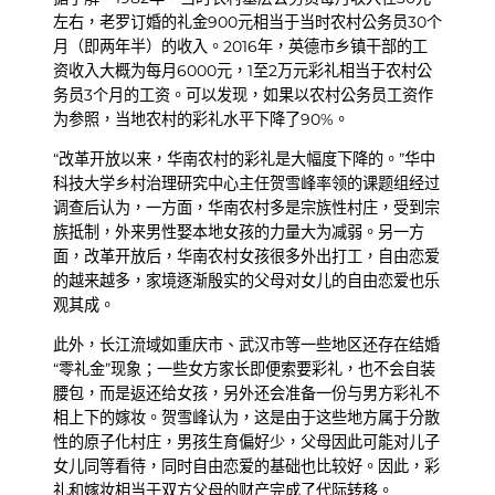
左右，老罗订婚的礼金900元相当于当时农村公务员30个
月（即两年半）的收入。2016年，英德市乡镇干部的工
资收入大概为每月6000元，1至2万元彩礼相当于农村公
务员3个月的工资。可以发现，如果以农村公务员工资作
为参照，当地农村的彩礼水平下降了90%。
“改革开放以来，华南农村的彩礼是大幅度下降的。”华中
科技大学乡村治理研究中心主任贺雪峰率领的课题组经过
调查后认为，一方面，华南农村多是宗族性村庄，受到宗
族抵制，外来男性娶本地女孩的力量大为减弱。另一方
面，改革开放后，华南农村女孩很多外出打工，自由恋爱
的越来越多，家境逐渐殷实的父母对女儿的自由恋爱也乐
观其成。
此外，长江流域如重庆市、武汉市等一些地区还存在结婚
“零礼金”现象；一些女方家长即便索要彩礼，也不会自装
腰包，而是返还给女孩，另外还会准备一份与男方彩礼不
相上下的嫁妆。贺雪峰认为，这是由于这些地方属于分散
性的原子化村庄，男孩生育偏好少，父母因此可能对儿子
女儿同等看待，同时自由恋爱的基础也比较好。因此，彩
礼和嫁妆相当于双方父母的财产完成了代际转移。