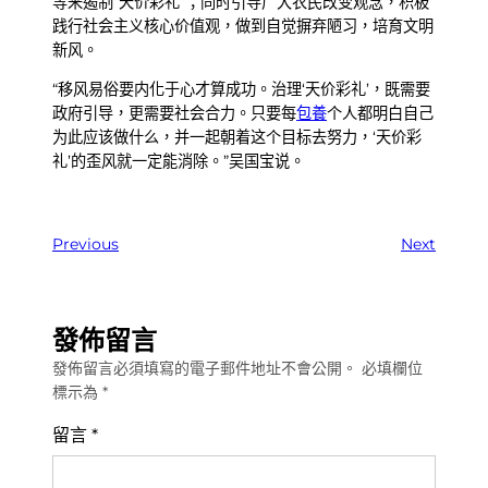
等来遏制“天价彩礼”；同时引导广大农民改变观念，积极
践行社会主义核心价值观，做到自觉摒弃陋习，培育文明
新风。
“移风易俗要内化于心才算成功。治理‘天价彩礼’，既需要
政府引导，更需要社会合力。只要每
包養
个人都明白自己
为此应该做什么，并一起朝着这个目标去努力，‘天价彩
礼’的歪风就一定能消除。”吴国宝说。
Previous
Next
發佈留言
發佈留言必須填寫的電子郵件地址不會公開。
必填欄位
標示為
*
留言
*