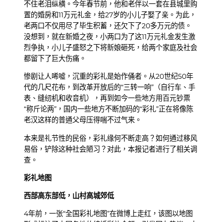
不住老泪纵横。今年春节前，他和老伴以一套在县城里购
置的婚房和11万元礼金，给27岁的小儿子娶了亲。为此，
老两口不仅用尽了毕生积蓄，还欠下了20多万元的债。
没想到，就在新婚之夜，小两口为了这11万元礼金发生激
烈争执，小儿子盛怒之下将新娘砸死，给两个家庭及社会
都留下了巨大伤痛。
惨剧让人唏嘘，沉重的彩礼是始作俑者。从20世纪50年
代的几尺花布，到改革开放后的“三转一响”（自行车、手
表、缝纫机和收音机），再到如今一些地方用百元钞票
“称斤论两”，国内一些地方不断加码的“彩礼”正在将像陈
老汉这样的普通父母压得喘不过气来。
本来是礼节性的民俗，彩礼缘何不断走高？如何通过移风
易俗，铲除这种社会陋习？对此，本报记者进行了相关调
查。
彩礼地图
西部高东部低，山村高城郊低
4年前，一张“全国彩礼地图”在微博上走红，该图以地图