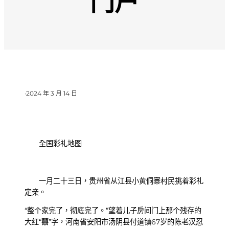
门户
·
2024 年 3 月 14 日
全国彩礼地图
一月二十三日，贵州省从江县小黄侗寨村民挑着彩礼
定亲。
“整个家完了，彻底完了。”望着儿子房间门上那个残存的
大红“囍”字，河南省安阳市汤阴县付道镇67岁的陈老汉忍