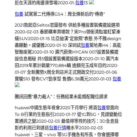
近在天涯的南邊滑雪場2020-01-
包養
13
包養
試駕第二代傳祺GS4：周全煥新后的“傳奇”
2021款起亞Seltos官圖發布 供給多種設置裝備擺設選項
2020-02-03 春節購車買哪款？宋Pro領銜清點當紅緊湊
級SUV2020-01-15 比亞迪漢“定妝照”表態 外不雅design
盡顯動。感優雅2020-01-10 深圳試
包養
駕哈弗H4：高能
智聯座駕2020-01-10 廣汽蔚來HYCAN 007設置裝備擺
設信息揭秘 共5個設置裝備擺設版本2020-01-10 廣汽本
田2019年累計銷量770,884輛 逾額完玉成年目的2020-
01-07 全新騰勢X周全到店并正式開啟交付2020-01-06
寶駿510 發布CVT勁享型 售價6.38萬元2020-01-03
包養
騰訊回應“暴力裁人”：任務結果未能婚配職位請求
huawei中國生態年夜會2020下月舉行 將首
包養
發面向
To B行業的生態指引2020-01-17 從1G到5G，見證變動位
置通訊之變2020-02-03 最值得等待的技巧：3D全息投
影的利用已到達這
包養行情
種水平2020-02-03
huawei、三星、vivo 等5G手機各有所長，你會選擇哪