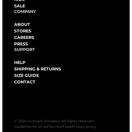
SALE
COMPANY
ABOUT
STORES
CAREERS
PRESS
SUPPORT
HELP
SHIPPING & RETURNS
SIZE GUIDE
CONTACT
© 2026 Iconvert-Sneakers. All rights reserved.
Guides
Terms of use
Terms of sale
Privacy policy