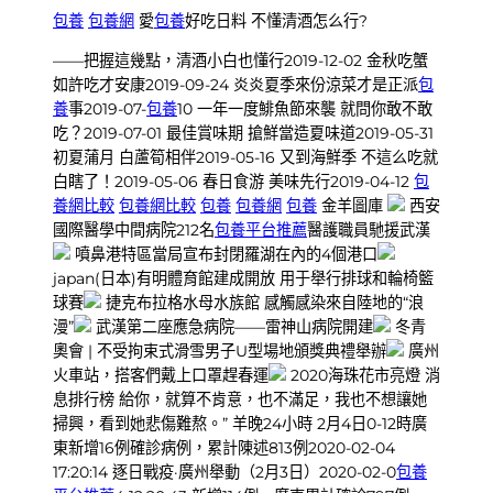
包養
包養網
愛
包養
好吃日料 不懂清酒怎么行?
——把握這幾點，清酒小白也懂行2019-12-02 金秋吃蟹
如許吃才安康2019-09-24 炎炎夏季來份涼菜才是正派
包
養
事2019-07-
包養
10 一年一度鯡魚節來襲 就問你敢不敢
吃？2019-07-01 最佳賞味期 搶鮮當造夏味道2019-05-31
初夏蒲月 白蘆筍相伴2019-05-16 又到海鮮季 不這么吃就
白瞎了！2019-05-06 春日食游 美味先行2019-04-12
包
養網比較
包養網比較
包養
包養網
包養
金羊圖庫
西安
國際醫學中間病院212名
包養平台推薦
醫護職員馳援武漢
噴鼻港特區當局宣布封閉羅湖在內的4個港口
japan(日本)有明體育館建成開放 用于舉行排球和輪椅籃
球賽
捷克布拉格水母水族館 感觸感染來自陸地的“浪
漫”
武漢第二座應急病院——雷神山病院開建
冬青
奧會 | 不受拘束式滑雪男子U型場地頒獎典禮舉辦
廣州
火車站，搭客們戴上口罩趕春運
2020海珠花市亮燈 消
息排行榜 給你，就算不肯意，也不滿足，我也不想讓她
掃興，看到她悲傷難熬。” 羊晚24小時 2月4日0-12時廣
東新增16例確診病例，累計陳述813例2020-02-04
17:20:14 逐日戰疫·廣州舉動（2月3日）2020-02-0
包養