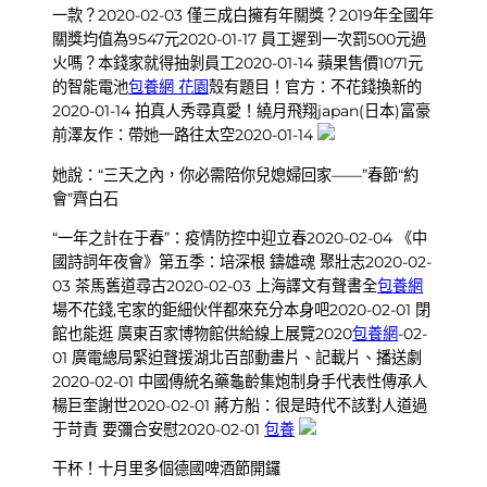
一款？2020-02-03 僅三成白擁有年關獎？2019年全國年
關獎均值為9547元2020-01-17 員工遲到一次罰500元過
火嗎？本錢家就得抽剝員工2020-01-14 蘋果售價1071元
的智能電池
包養網 花園
殼有題目！官方：不花錢換新的
2020-01-14 拍真人秀尋真愛！繞月飛翔japan(日本)富豪
前澤友作：帶她一路往太空2020-01-14
她說：“三天之內，你必需陪你兒媳婦回家——”春節“約
會”齊白石
“一年之計在于春”：疫情防控中迎立春2020-02-04 《中
國詩詞年夜會》第五季：培深根 鑄雄魂 聚壯志2020-02-
03 茶馬舊道尋古2020-02-03 上海譯文有聲書全
包養網
場不花錢,宅家的鉅細伙伴都來充分本身吧2020-02-01 閉
館也能逛 廣東百家博物館供給線上展覽2020
包養網
-02-
01 廣電總局緊迫聲援湖北百部動畫片、記載片、播送劇
2020-02-01 中國傳統名藥龜齡集炮制身手代表性傳承人
楊巨奎謝世2020-02-01 蔣方船：很是時代不該對人道過
于苛責 要彌合安慰2020-02-01
包養
干杯！十月里多個德國啤酒節開鑼