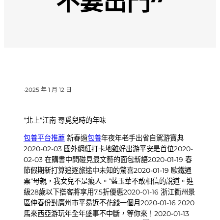
不要出門”
·
2025 年 1 月 12 日
“北上”江南 尋覓兒時的年味
包養平台推薦
新春過
包養
年夜年老手出省自駕游寶典
2020-02-03 國外網紅打卡地雖好出游平安是首位2020-
02-03 在購書中間碰見最文藝的面包新語2020-01-19 春
節假期新打算追逐旅途中未知的驚喜2020-01-19 歐鐵通
票“母親，我女兒不是癡人。”藍玉華不敢相信的說道。進
級28歲以下搭客將享用7.5折優惠2020-01-16 浙江衢州景
區仲春份對廣州市平易近不花錢一個月2020-01-16 2020
馬來西亞游玩年全年盛事不中斷，等你來！2020-01-13