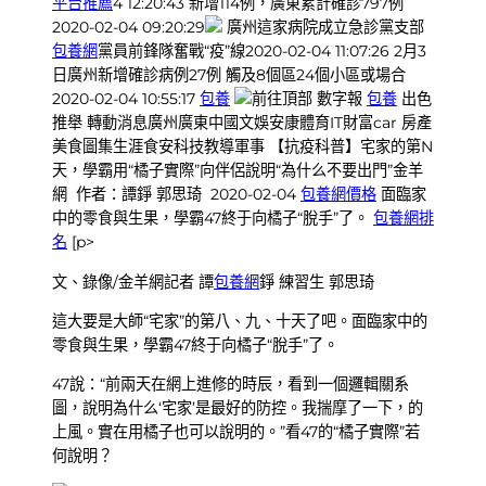
平台推薦
4 12:20:43 新增114例，廣東累計確診797例
2020-02-04 09:20:29
廣州這家病院成立急診黨支部
包養網
黨員前鋒隊奮戰“疫”線2020-02-04 11:07:26 2月3
日廣州新增確診病例27例 觸及8個區24個小區或場合
2020-02-04 10:55:17
包養
前往頂部 數字報
包養
出色
推舉 轉動消息廣州廣東中國文娛安康體育IT財富car 房產
美食圖集生涯食安科技教導軍事 【抗疫科普】宅家的第N
天，學霸用“橘子實際”向伴侶說明“為什么不要出門”金羊
網 作者：譚錚 郭思琦 2020-02-04
包養網價格
面臨家
中的零食與生果，學霸47終于向橘子“脫手”了。
包養網排
名
[p>
文、錄像/金羊網記者 譚
包養網
錚 練習生 郭思琦
這大要是大師“宅家”的第八、九、十天了吧。面臨家中的
零食與生果，學霸47終于向橘子“脫手”了。
47說：“前兩天在網上進修的時辰，看到一個邏輯關系
圖，說明為什么‘宅家’是最好的防控。我揣摩了一下，的
上風。實在用橘子也可以說明的。”看47的“橘子實際”若
何說明？